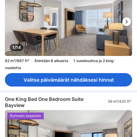
1/14
62 m²/667 ft²
Enintään 6 aikuista
1 vuodesohva ja 2 king-
vuodetta
Valitse päivämäärät nähdäksesi hinnat
One King Bed One Bedroom Suite
39 m²/420 ft²
Bayview
Ryhmien tarpeisiin