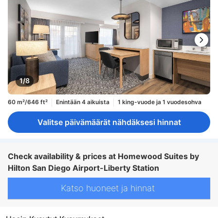
1/8
60 m²/646 ft²
Enintään 4 aikuista
1 king-vuode ja 1 vuodesohva
Valitse päivämäärät nähdäksesi hinnat
Check availability & prices at Homewood Suites by
Hilton San Diego Airport-Liberty Station
Katso huoneet ja hinnat