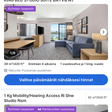
Ryhmien tarpeisiin
1/9
39 m²/420 ft²
Enintään 4 aikuista
1 vuodesohva ja 1 king-vuode
Näkymä: Poukaman puoleinen
Valitse päivämäärät nähdäksesi hinnat
1 Kg Mobility/Hearing Access Ri Shw
60 m²/646 ft²
Studio Nsm
Ryhmien tarpeisiin
Pariskuntien suosiossa