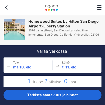
Homewood Suites by Hilton San Diego
Airport-Liberty Station
2576 Laning Road, San Diegon kansainvälinen
lentokenttä, San Diego, California, Yhdysvallat, 92106
Varaa verkossa
Tulo
Lähtö
ma 10. elo
ti 11. elo
1
2
0
Huone
aikuiset
Lasta
Tarkista saatavuus ja hinnat