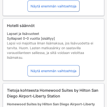
Näytä enemmän vaihtoehtoja
Hotelli säännöt
Lapset ja lisävuoteet
Sylilapset 0–0 vuotta [sisältyy]
Lapsi voi majoittua ilman lisämaksua, jos lisävuodetta ei
tarvita. Huom. Lasten matkasänky on saatavilla
varaustilanteen salliessa, ja siitä voidaan veloittaa
lisämaksu.
Lapset 1–17 vuotta [sisältyy]
Lapsi majoittuu ilmaiseksi, jos nukkuu jo olemassa olevilla
Näytä enemmän vaihtoehtoja
vuoteilla. Huomaa: jos tarvitset pinnasängyn, siitä voidaan
veloittaa erikseen.
Yli 18-vuotiaat vieraat katsotaan aikuisiksi.
Lisävuoteiden saatavuus riippuu valitsemastasi huoneesta;
Tietoja kohteesta Homewood Suites by Hilton San
tarkista kunkin huoneen kohdalta huonekoko lisätietoa
saadaksesi.
Diego Airport-Liberty Station
Kun varaat enemmän kuin 5 huonetta, eri käytännöt ja
Homewood Suites by Hilton San Diego Airport-Liberty
ehdot saattavat päteä.