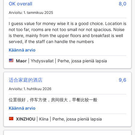
OK overall
8,0
Diego Airport-Liberty Stationissa
Arvioitu: 1. tammikuu 2025
Homewood Suites by Hilton San Diego Airport-Liberty
Station tarjoaa vierailleen laajan valikoiman
I guess value for money wise it is a good choice. Location is
urheilumahdollisuuksia, jotka tekevät lomasta aktiivisen ja
not too far, rooms are not too small nor not spacious. Noise
unohtumattoman. Hotellin omalla golfkentällä voit nauttia
is there, mainly from the upper floors and breakfast is well
kauniista maisemista ja parantaa lyöntiäsi, olitpa sitten
served, if the staff can handle the numbers
aloittelija tai kokenut pelaaja. Kenttä on suunniteltu niin, että
Käännä arvio
se tarjoaa haasteita kaikentasoisille golfareille, ja se on
täydellinen paikka rentoutua ystävien tai perheen kanssa.
Maor
|
Yhdysvallat | Perhe, jossa pieniä lapsia
Urheiluharrastajille hotellissa on myös moderni kuntosali,
joka on varustettu uusimmilla laitteilla. Voit treenata omaan
tahtiin tai osallistua ryhmäliikuntatunneille. Tennis- ja
适合家庭的酒店
9,6
squash-kentät tarjoavat mahdollisuuden pelata jännittäviä
otteluita, ja vesiharrastukset, kuten moottoroidut ja ei-
Arvioitu: 1. huhtikuu 2026
moottoroidut vesilajit, tarjoavat unohtumattomia elämyksiä
位置很好，停车方便，房间很大，早餐比较一般
San Diegon upeissa vesissä. Lisäksi ulkouima-allas on
täydellinen paikka virkistäytyä auringonpaisteessa tai
Käännä arvio
nauttia rentouttavasta uinnista päivän päätteeksi.
XINZHOU
|
Kiina | Perhe, jossa pieniä lapsia
Mukavuudet Homewood Suites by Hilton San Diego
Airport-Liberty Stationissa