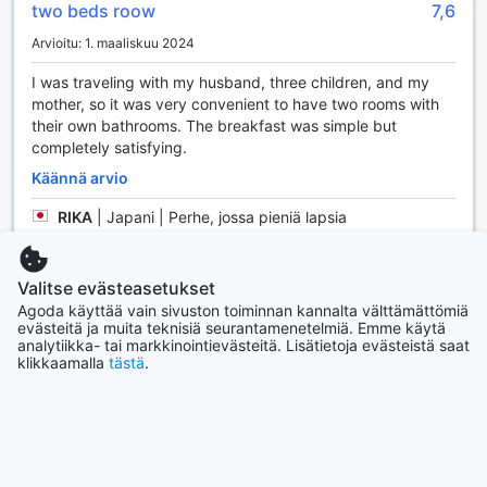
two beds roow
7,6
Homewood Suites by Hilton San Diego Airport-Liberty
Arvioitu: 1. maaliskuu 2024
Station tarjoaa vierailleen erinomaisia mukavuuksia, jotka
tekevät oleskelusta vaivattoman ja miellyttävän. Hotellin
I was traveling with my husband, three children, and my
pesulapalvelut, mukaan lukien kuivapesu ja
mother, so it was very convenient to have two rooms with
itsepalvelupesula, varmistavat, että vaatteesi pysyvät aina
their own bathrooms. The breakfast was simple but
siisteinä ja raikkaina. Voit myös hyödyntää hotellin
completely satisfying.
matkatavarasäilytystilaa, joka on täydellinen ratkaisu, jos
saaput ennen sisäänkirjautumista tai lähdet myöhemmin.
Käännä arvio
Express sisään- ja uloskirjautumispalvelu tekee
RIKA
|
Japani | Perhe, jossa pieniä lapsia
matkustamisesta sujuvaa ja nopeaa, jotta voit keskittyä
lomasi nauttimiseen.
Hotellissa on myös käytettävissä turvalliset tallelokerot,
너무 좋았습니다 ㅎㅎ
10,0
jotka tarjoavat rauhoittavaa mieltä arvokkaiden tavaroidesi
Valitse evästeasetukset
säilyttämisessä. Wi-Fi-yhteys on saatavilla kaikissa
Agoda käyttää vain sivuston toiminnan kannalta välttämättömiä
Arvioitu: 13. huhtikuu 2025
evästeitä ja muita teknisiä seurantamenetelmiä. Emme käytä
huoneissa ja julkisissa tiloissa, joten voit pysyä yhteydessä
analytiikka- tai markkinointievästeitä. Lisätietoja evästeistä saat
ystäviisi ja perheeseesi tai hoitaa työasioita vaivattomasti.
너무너무 좋았어요~~
klikkaamalla
tästä
.
Lisäksi hotellin concierge-palvelu on valmis auttamaan
Käännä arvio
sinua kaikissa kysymyksissäsi ja tarjoamaan paikallisia
vinkkejä. Rentoudu päivän päätteeksi hotellin takkatilassa
혜진
|
Etelä-Korea | Pariskunta
tai poimi nopeasti välipala automaatista tai kätevästä
myymälästä, joka on aina käytettävissäsi.