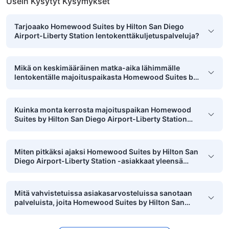
Usein Kysytyt Kysymykset
Tarjoaako Homewood Suites by Hilton San Diego
Airport-Liberty Station lentokenttäkuljetuspalveluja?
Mikä on keskimääräinen matka-aika lähimmälle
lentokentälle majoituspaikasta Homewood Suites by
Hilton San Diego Airport-Liberty Station?
Kuinka monta kerrosta majoituspaikan Homewood
Suites by Hilton San Diego Airport-Liberty Station
rakennuksessa on?
Miten pitkäksi ajaksi Homewood Suites by Hilton San
Diego Airport-Liberty Station -asiakkaat yleensä
majoittuvat?
Mitä vahvistetuissa asiakasarvosteluissa sanotaan
palveluista, joita Homewood Suites by Hilton San
Diego Airport-Liberty Station tarjoaa lemmikin
kanssa majoittuville?