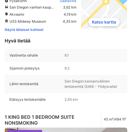
Pysäköinti
Saatavilla
San Diegon vanhan kaupungin historiallinen puisto
3,62 km
Akvaario
4,19 km
USS Midway Museum
4,35 km
Katso kartta
Näytä läheiset kohteet
Hyvä tietää
Vastinetta rahalle
9.1
Sijainnin pisteytys
9.2
San Diegon kansainvälinen
Lähin lentokenttä
lentokenttä (SAN) - Yhdysvallat
Etäisyys lentokentälle
2,45 km
1 KING BED 1 BEDROOM SUITE
45 m²/484 ft²
NONSMOKING