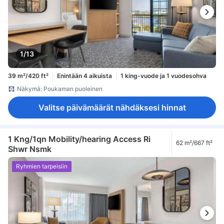
1/13
39 m²/420 ft²
Enintään 4 aikuista
1 king-vuode ja 1 vuodesohva
Näkymä: Poukaman puoleinen
Valitse päivämäärät nähdäksesi hinnat
1 Kng/1qn Mobility/hearing Access Ri
62 m²/667 ft²
Shwr Nsmk
Ryhmien tarpeisiin