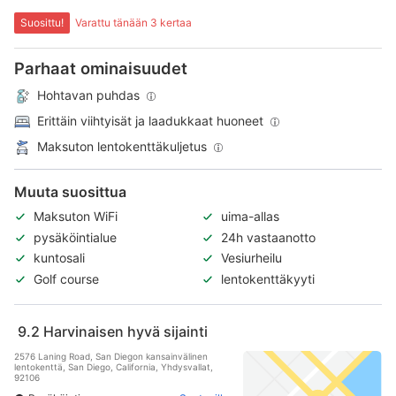
Suosittu!
Varattu tänään 3 kertaa
Parhaat ominaisuudet
Hohtavan puhdas
Erittäin viihtyisät ja laadukkaat huoneet
Maksuton lentokenttäkuljetus
Muuta suosittua
Maksuton WiFi
uima-allas
pysäköintialue
24h vastaanotto
kuntosali
Vesiurheilu
Golf course
lentokenttäkyyti
9.2
Harvinaisen hyvä sijainti
2576 Laning Road, San Diegon kansainvälinen
lentokenttä, San Diego, California, Yhdysvallat,
92106