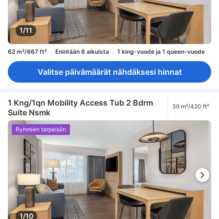
1/11
62 m²/667 ft²
Enintään 6 aikuista
1 king-vuode ja 1 queen-vuode
Valitse päivämäärät nähdäksesi hinnat
1 Kng/1qn Mobility Access Tub 2 Bdrm
39 m²/420 ft²
Suite Nsmk
Ryhmien tarpeisiin
1/10