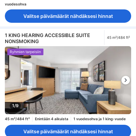
vuodesohva
Valitse päivämäärät nähdäksesi hinnat
1 KING HEARING ACCESSIBLE SUITE
45 m²/484 ft²
NONSMOKING
Ryhmien tarpeisiin
1/9
45 m²/484 ft²
Enintään 4 aikuista
1 vuodesohva ja 1 king-vuode
Valitse päivämäärät nähdäksesi hinnat