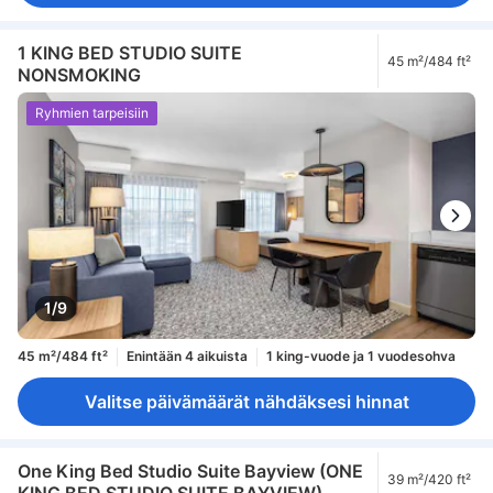
1 KING BED STUDIO SUITE
45 m²/484 ft²
NONSMOKING
Ryhmien tarpeisiin
1/9
45 m²/484 ft²
Enintään 4 aikuista
1 king-vuode ja 1 vuodesohva
Valitse päivämäärät nähdäksesi hinnat
One King Bed Studio Suite Bayview (ONE
39 m²/420 ft²
KING BED STUDIO SUITE BAYVIEW)