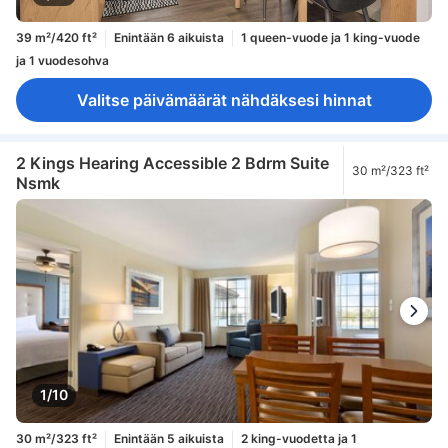
39 m²/420 ft²
Enintään 6 aikuista
1 queen-vuode ja 1 king-vuode
ja 1 vuodesohva
Valitse päivämäärät nähdäksesi hinnat
2 Kings Hearing Accessible 2 Bdrm Suite
30 m²/323 ft²
Nsmk
1/10
30 m²/323 ft²
Enintään 5 aikuista
2 king-vuodetta ja 1