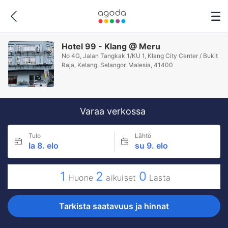
Hotel 99 - Klang @ Meru
No 4G, Jalan Tangkak 1/KU 1, Klang City Center / Bukit
Raja, Kelang, Selangor, Malesia, 41400
Varaa verkossa
Tulo
Lähtö
la 8. elo
su 9. elo
1
2
0
Huone
aikuiset
Lasta
Tarkista saatavuus ja hinnat