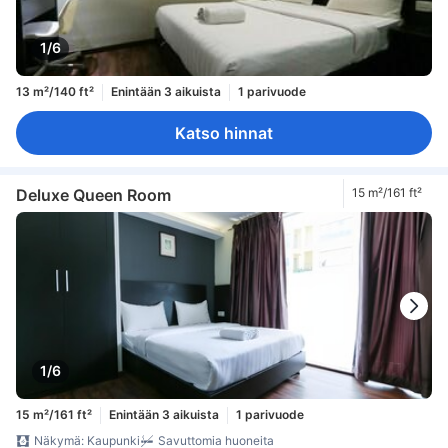
1/6
13 m²/140 ft²
Enintään 3 aikuista
1 parivuode
Katso hinnat
Deluxe Queen Room
15 m²/161 ft²
1/6
15 m²/161 ft²
Enintään 3 aikuista
1 parivuode
Näkymä: Kaupunki
Savuttomia huoneita