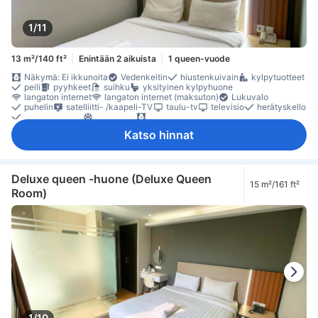
1/11
13 m²/140 ft²
Enintään 2 aikuista
1 queen-vuode
Näkymä: Ei ikkunoita
Vedenkeitin
hiustenkuivain
kylpytuotteet
peili
pyyhkeet
suihku
yksityinen kylpyhuone
langaton internet
langaton internet (maksuton)
Lukuvalo
puhelin
satelliitti- /kaapeli-TV
taulu-tv
televisio
herätyskello
herätyspalvelu
ilmastointi
pimennysverhot
Pistorasiat vuoteen lähellä
tossut
vuodevaatteet
Katso hinnat
maksuton pullovesi
oleskelualue
puu- /parkettilattia
Roskakorit
työpöytä
työskentelytila läppäreille
kaappi
naulakko
tarvikkeet silitykseen
ensiapulaukku
Rakennuksessa on portaat
sammutin
savunilmaisin
Säädettävä ilmastointi
Turvaominaisuudet
Deluxe queen -huone (Deluxe Queen
15 m²/161 ft²
Room)
1/10