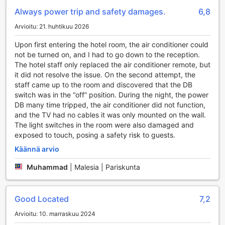
helpottaa liikkumista ympäri Kelangia ja sen ympäristöä.
Always power trip and safety damages.
6,8
Vieraat voivat nauttia vaivattomasta pääsystä paikallisiin
nähtävyyksiin ja ostosalueisiin, mikä tekee Hotel 99 - Klang
Arvioitu: 21. huhtikuu 2026
@ Merusta ihanteellisen valinnan matkailijoille, jotka
Upon first entering the hotel room, the air conditioner could
arvostavat mukavuutta ja käytännöllisyyttä.
not be turned on, and I had to go down to the reception.
The hotel staff only replaced the air conditioner remote, but
Huoneen Mukavuudet Hotel 99 - Klang @ Meru:ssa
it did not resolve the issue. On the second attempt, the
staff came up to the room and discovered that the DB
Hotel 99 - Klang @ Meru tarjoaa asiakkailleen erinomaiset
switch was in the “off” position. During the night, the power
huoneen mukavuudet, jotka tekevät oleskelusta
DB many time tripped, the air conditioner did not function,
miellyttävän ja rentouttavan. Jokaisessa huoneessa on
and the TV had no cables it was only mounted on the wall.
ilmastointi, joka takaa optimaalisen lämpötilan riippumatta
The light switches in the room were also damaged and
siitä, kuinka kuuma Malesian sää saattaa olla. Huoneissa on
exposed to touch, posing a safety risk to guests.
myös taulu-tv, josta voit nauttia suosikkiohjelmistasi ja
elokuvistasi, mikä tekee illasta täydellisen rentoutumisen
Käännä arvio
jälkeen.
Lisäksi huoneissa on kahvin ja teen valmistusvälineet, joten
Muhammad
|
Malesia | Pariskunta
voit nauttia virkistävää juomaa oman aikataulusi mukaan.
Kylpyhuoneissa on tarjolla laadukkaita hygieniatuotteita,
hiustenkuivain sekä puhtaat liinavaatteet ja pyyhkeet, jotka
Good Located
7,2
lisäävät mukavuutta ja käytännöllisyyttä. Hotel 99 - Klang
Arvioitu: 10. marraskuu 2024
@ Meru:ssa voit nauttia kaikista kodin mukavuuksista, mikä