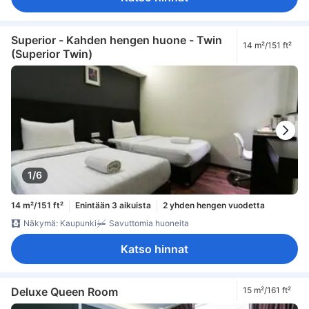
oleskelualue
puu- /parkettilattia
Roskakorit
työpöytä
työskentelytila läppäreille
kaappi
naulakko
tarvikkeet silitykseen
ensiapulaukku
Rakennuksessa on portaat
sammutin
savunilmaisin
Säädettävä ilmastointi
Superior - Kahden hengen huone - Twin
14 m²/151 ft²
Turvaominaisuudet
(Superior Twin)
1/6
14 m²/151 ft²
Enintään 3 aikuista
2 yhden hengen vuodetta
Näkymä: Kaupunki
Savuttomia huoneita
Katso hinnat
Deluxe Queen Room
15 m²/161 ft²