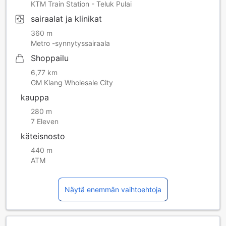
KTM Train Station - Teluk Pulai
sairaalat ja klinikat
360 m
Metro -synnytyssairaala
Shoppailu
6,77 km
GM Klang Wholesale City
kauppa
280 m
7 Eleven
käteisnosto
440 m
ATM
Näytä enemmän vaihtoehtoja