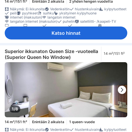
14 m²/151 ft²
Enintään 2 aikuista
2 yhden hengen vuodetta
Näkymä: Ei ikkunoita
Vedenkeitin
hiustenkuivain
kylpytuotteet
peili
pyyhkeet
suihku
yksityinen kylpyhuone
internet (maksuton)
langaton internet
langaton internet (maksuton)
puhelin
satelliitti- /kaapeli-TV
taulu-tv
televisio
herätyskello
herätyspalvelu
ilmastointi
pimennysverhot
Pistorasiat vuoteen lähellä
tossut
Katso hinnat
vuodevaatteet
maksuton pullovesi
päivittäinen huonesiivous
oleskelualue
puu- /parkettilattia
Roskakorit
työpöytä
työskentelytila läppäreille
kaappi
naulakko
tarvikkeet silitykseen
ensiapulaukku
Rakennuksessa on portaat
sammutin
savunilmaisin
Savuttomia huoneita
Superior ikkunaton Queen Size -vuoteella
14 m²/151 ft²
Säädettävä ilmastointi
Turvaominaisuudet
(Superior Queen No Window)
1/8
14 m²/151 ft²
Enintään 2 aikuista
1 queen-vuode
Näkymä: Ei ikkunoita
Vedenkeitin
hiustenkuivain
kylpytuotteet