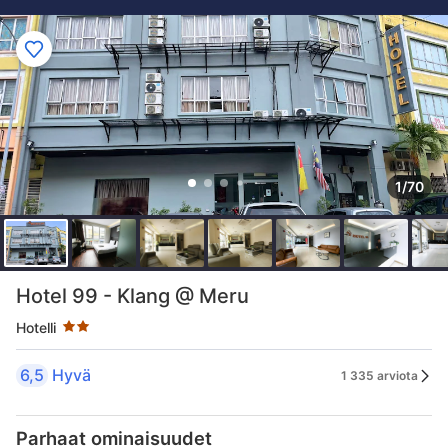
1/70
Tähtiluokitus 2 tähteä
Hotel 99 - Klang @ Meru
Hotelli
6,5
Hyvä
1 335 arviota
Parhaat ominaisuudet