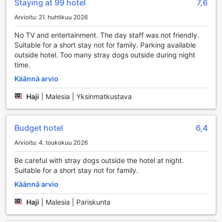
Staying at 99 hotel
7,6
uloskirjautumisen, mikä säästää aikaasi ja tekee
Arvioitu: 21. huhtikuu 2026
saapumisesta ja lähtemisestä sujuvampaa. Tämä palvelu on
erityisen kätevä kiireisille matkailijoille, jotka arvostavat
No TV and entertainment. The day staff was not friendly.
tehokkuutta. Lisäksi päivittäinen siivouspalvelu varmistaa,
Suitable for a short stay not for family. Parking available
että huoneesi pysyy aina siistinä ja mukavana, jotta voit
outside hotel. Too many stray dogs outside during night
keskittyä nauttimaan lomastasi ilman ylimääräisiä huolia.
time.
Hotel 99 - Klang @ Meru on sitoutunut tarjoamaan
asiakkailleen parasta mahdollista palvelua ja mukavuutta.
Käännä arvio
Haji
|
Malesia | Yksinmatkustava
Erinomaiset pysäköintimahdollisuudet Hotel 99 - Klang
@ Merussa
Budget hotel
6,4
Hotel 99 - Klang @ Meru tarjoaa vierailleen vaivattomat
pysäköintimahdollisuudet, jotka tekevät matkustamisesta
Arvioitu: 4. toukokuu 2026
entistäkin miellyttävämpää. Hotellin alueella on tilava ja
hyvin hoidettu autopaikka, joka takaa, että jokainen vieras
Be careful with stray dogs outside the hotel at night.
löytää helposti paikan autolleen. Olipa kyseessä lyhyempi
Suitable for a short stay not for family.
vierailu tai pidempi loma, turvallinen pysäköinti antaa
Käännä arvio
mielenrauhaa ja mahdollistaa keskittymisen vain
rentoutumiseen ja lomasta nauttimiseen.
Haji
|
Malesia | Pariskunta
Hotelli on myös strategisesti sijainniltaan erinomainen, sillä
se sijaitsee lähellä tärkeimpiä teitä ja liikennevälineitä, mikä