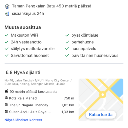
Taman Pengkalan Batu 450 metriä päässä
sisäänkirjaus 24h
Muuta suosittua
Maksuton WiFi
pysäköintialue
24h vastaanotto
perhehuone
säilytys matkatavaroille
huonepalvelu
Savuttomat huoneet
päivittäinen huonesiivous
6.8
Hyvä sijianti
No 4G, Jalan Tangkak 1/KU 1, Klang City Center /
Bukit Raja, Kelang, Selangor, Malesia, 41400
90 metrin päässä keskustasta
Kota Raja Mahadi
750 m
The Sri Nagara Thendayuthapani Temple
1,05 km
Sultan Abdul Aziz Royal Gallery
1,33 km
Katso kartta
Näytä läheiset kohteet