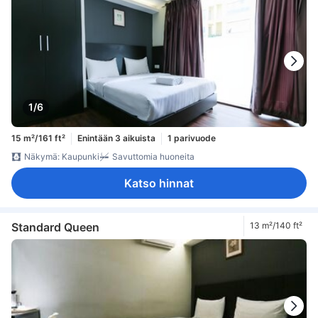
1/6
15 m²/161 ft²
Enintään 3 aikuista
1 parivuode
Näkymä: Kaupunki
Savuttomia huoneita
Katso hinnat
Standard Queen
13 m²/140 ft²