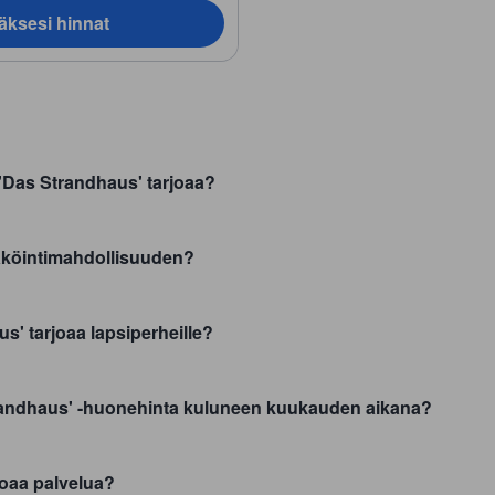
äksesi hinnat
 'Das Strandhaus' tarjoaa?
äköintimahdollisuuden?
' tarjoaa lapsiperheille?
trandhaus' -huonehinta kuluneen kuukauden aikana?
rjoaa palvelua?