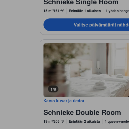
Schnieke Single Room
15 m²/161 ft²
Enintään 1 aikuinen
1 yhden heng
Valitse päivämäärät nähd
1/8
Katso kuvat ja tiedot
Schnieke Double Room
19 m²/205 ft²
Enintään 2 aikuista
1 queen-vuode