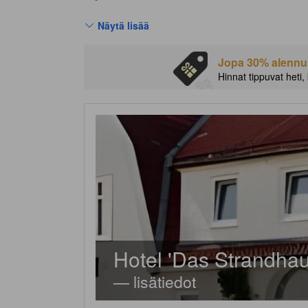
Näytä lisää
Jopa 30% alennust
Hinnat tippuvat heti,
Hotel 'Das Strandhau
— lisätiedot