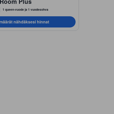
 Room Plus
1 queen-vuode ja 1 vuodesohva
ämäärät nähdäksesi hinnat