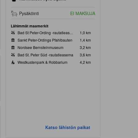
Pysäköinti
EI MAKSUJA
Lähimmät maamerkit
Bad St Peter-Ording -rautatieasema
1,0 km
Sankt Peter-Ordings Pfahlbauten
1,4 km
Nordsee Bernsteinmuseum
3,2 km
Bad St. Peter Süd -rautatieasema
3,6 km
Westkustenpark & Robbarium
4,2 km
Katso lähistön paikat