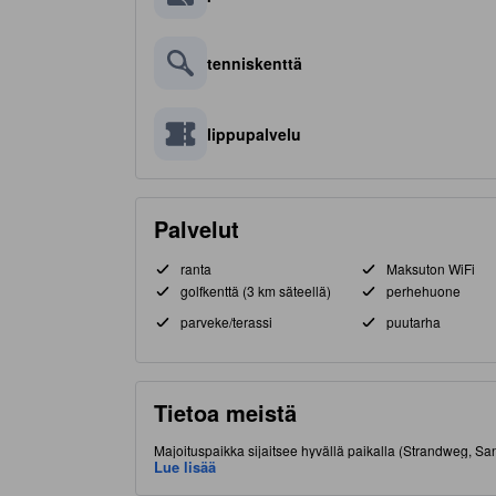
tenniskenttä
lippupalvelu
Palvelut
ranta
Maksuton WiFi
golfkenttä (3 km säteellä)
perhehuone
parveke/terassi
puutarha
Tietoa meistä
Majoituspaikka sijaitsee hyvällä paikalla (Strandweg, Sa
ruokapaikoista.
Lue lisää