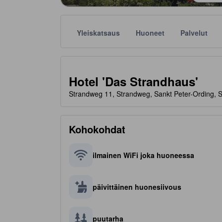
Yleiskatsaus
Huoneet
Palvelut
Tähtiluokitukset ovat majoituspaikkojen antamia suunt
tooltip
Hotel 'Das Strandhaus'
Strandweg 11, Strandweg, Sankt Peter-Ording, 
Kohokohdat
ilmainen WiFi joka huoneessa
päivittäinen huonesiivous
puutarha