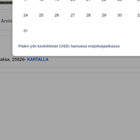
24
25
26
27
28
29
30
2
Arviot
Sijainti
Käytännöt
31
aviivoja mukavuuksista ja palveluista, joita voit niiltä odottaa
Yhden yön keskihinnat (USD) haetussa majoituspaikassa
Saksa, 25826
- KARTALLA