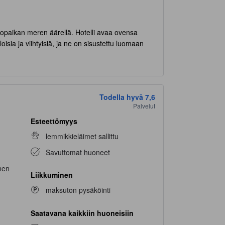
akopaikan meren äärellä. Hotelli avaa ovensa
oisia ja viihtyisiä, ja ne on sisustettu luomaan
sen valinnan perheille. Alle 2-vuotiaat lapset
arpeista, Das Strandhaus tarjoaa täydellisen
in kauniista maisemista!
Todella hyvä
7,6
Palvelut
unohtumattoman. Hotellin kaunis puutarha on
Esteettömyys
on keskellä, olipa kyseessä sitten aamuherkuttelu
lemmikkieläimet sallittu
 ja se on myös loistava paikka viettää aikaa
Savuttomat huoneet
 kokoontua yhteen. Tämä viihtyisä tila on
arjoistasi yhdessä muiden vieraiden kanssa. Tämä
nen
Liikkuminen
kee vierailustasi entistäkin
maksuton pysäköinti
Saatavana kaikkiin huoneisiin