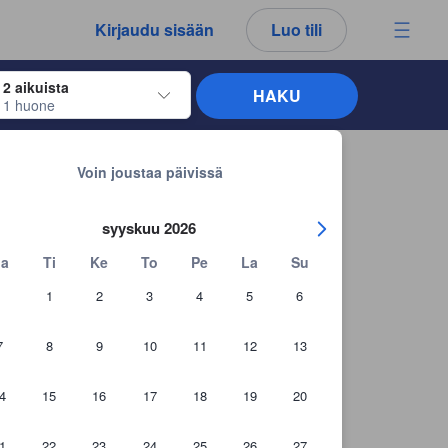
kemäsi arvostelut ja kommentit ovat aina aitoja.
Kirjaudu sisään
Luo tili
2 aikuista
HAKU
1 huone
näppäimiä siirtyäksesi haluamiesi sisään- ja uloskirjautumispäivien kohdalle. 
Takaisin hakutuloksiin
Voin joustaa päivissä
syyskuu 2026
a
Ti
Ke
To
Pe
La
Su
1
2
3
4
5
6
7
8
9
10
11
12
13
4
15
16
17
18
19
20
1
22
23
24
25
26
27