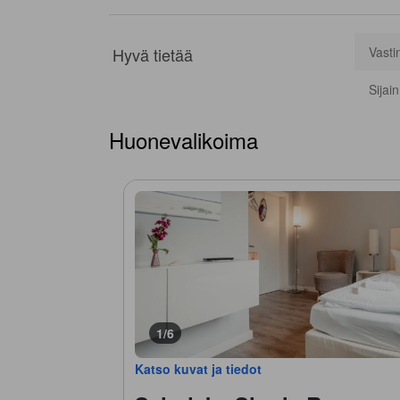
Hyvä tietää
Vasti
Sijai
Huonevalikoima
1/6
Katso kuvat ja tiedot