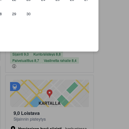
8
29
30
Perustuu 21 281 varmennettuun arvioon
Sijainti – enimmäisarvosana on 10
Kunto/siisteys – enimmäisarvosana on 10
Palvelualttius – enimmäisarvosana on 10
Vastinetta rahalle – enimmäisarvosana on 10
Palvelut – enimmäisarvosana on 10
Majoitusp
8,5
Erinomainen
Lue kaikki
arvostelut
21 281 arvioon
Sijainti
Kunto/siisteys
Palvelualttius
Vastinetta rahalle
Palvelut
9,0
8,0
8,7
8,8
8,4
Sijainti 9,0
Kunto/siisteys 8,8
Palvelualttius 8,7
Vastinetta rahalle 8,4
Kävelyetäisyydellä on 477 paikkaa!
tooltip
Lisätietoja kävelystä
Lähellä julkista liikennettä
tooltip
•
Bencoolen MRT Station on 0.31 km.
•
Rochor MRT Station on 0.32 km.
KARTALLA
9,0
Loistava
Sijainnin pisteytys
Harvinaisen hyvä sijainti
-
keskustassa