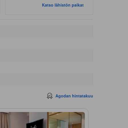
Renxin Traditional Chinese Medicine
100 m
Katso lähistön paikat
Rochor Dental Clinic
150 m
The league gym
170 m
Tamil Methodist Church (HKBP Singapore)
190 m
FairPrice xpress
200 m
Agodan hintatakuu