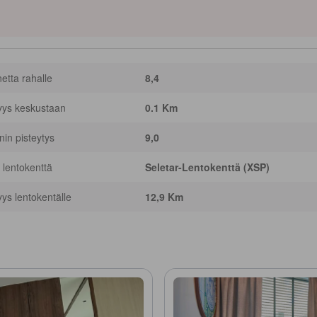
netta rahalle
8,4
yys keskustaan
0.1 Km
nnin pisteytys
9,0
 lentokenttä
Seletar-Lentokenttä (XSP)
yys lentokentälle
12,9 Km