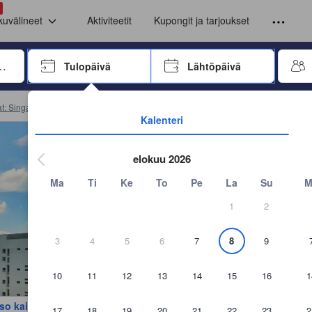
ttava majoituksensa loppuun ennen arvostelun lähettämistä. Näin ollen nä
. Suurin mahdollinen arvosana on 10.
Singapore. Suurin mahdollinen arvosana on 10.
ingapore. Suurin mahdollinen arvosana on 10.
sa Singapore. Suurin mahdollinen arvosana on 10.
e. Suurin mahdollinen arvosana on 10.
kuvälineet
Aktiviteetit
Kupongit ja tarjoukset
iirry nuolinäppäimillä tai sarkainnäppäimellä ja valitse painamalla Enter
Tulopäivä
Lähtöpäivä
Aloita päivämäärävalitsimessa siirtyminen painamalla Enter. Käytä nuoli
t: Singapore
(
1 326
)
Varaa lyf Bugis Singapore managed by The Ascott Ltd
Kalenteri
elokuu 2026
Ma
Ti
Ke
To
Pe
La
Su
M
1
2
3
4
5
6
7
8
9
10
11
12
13
14
15
16
1
so kaikki kuvat
17
18
19
20
21
22
23
2