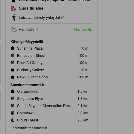
Suosittu alue
Loistavat kävely-yhteydet
Pysäköinti
Saatavilla
Kävelyetäisyydellä
Sunshine Plaza
70 m
Bencoolen Street
100 m
Deck Art Galery
100 m
Curiocity Gallery
110 m
New2U Thrift Shop
160 m
Suositut maamerkit
Orchard-katu
1,5 km
Singapore Flyer
1,8 km
Sands Skypark Observation Deck
2,1 km
Chinatown
2,3 km
Cloud Forest
2,5 km
Lähimmät maamerkit