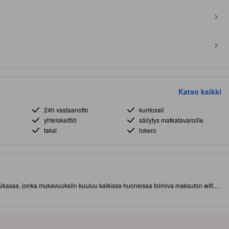
Katso kaikki
24h vastaanotto
kuntosali
yhteiskeittiö
säilytys matkatavaroille
taksi
lokero
paikassa, jonka mukavuuksiin kuuluu kaikissa huoneissa toimiva maksuton wifi.
keskeisen sijainnin (Bugis) ansiosta. Tämä 4.0 tähden majoituspaikka tarjoaa
uuksiin kuuluu muun muassa ravintola.