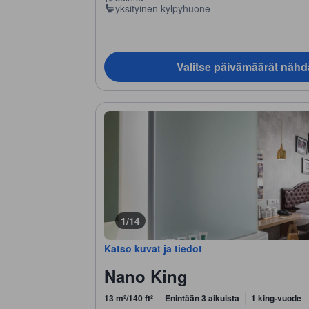
yksityinen kylpyhuone
Valitse päivämäärät nähd
1/14
Katso kuvat ja tiedot
Nano King
13 m²/140 ft²
Enintään 3 aikuista
1 king-vuode