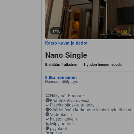
1/18
Katso kuvat ja tiedot
Nano Single
Enintään 1 aikuinen
1 yhden hengen vuode
8,6
Erinomainen
Huoneen viihtyisyys
Näkymä: Kaupunki
Kääntökahva ovessa
Pistekirjoitus- ja tuntokyltit
Säädettävän korkeuden käsin käytettävä su
Vedenkeitin
hiustenkuivain
kylpytuotteet
pyyhkeet
suihku