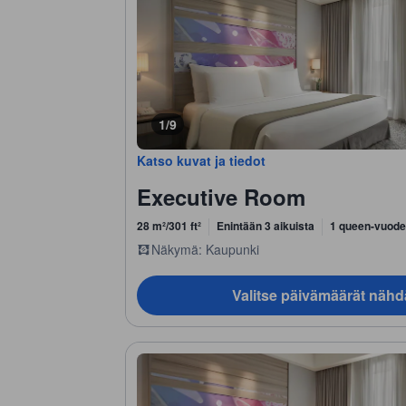
1/9
Katso kuvat ja tiedot
Executive Room
28 m²/301 ft²
Enintään 3 aikuista
1 queen-vuode
Näkymä: Kaupunki
Valitse päivämäärät nähd