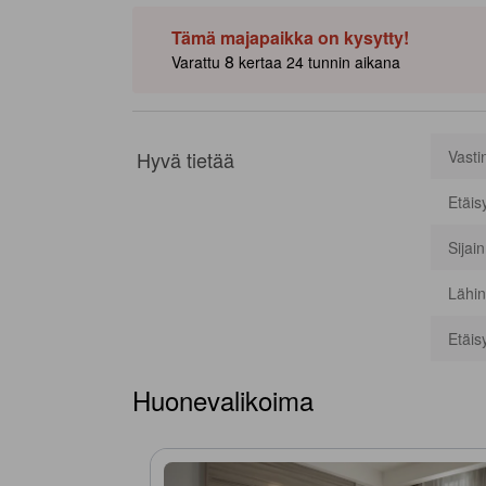
Tämä majapaikka on kysytty!
8
Varattu
kertaa 24 tunnin aikana
Hyvä tietää
Vasti
Etäis
Sijai
Lähin
Etäis
Huonevalikoima