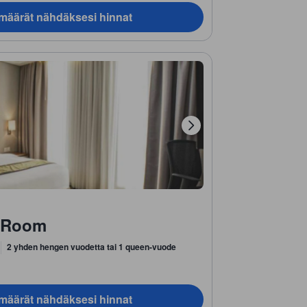
ämäärät nähdäksesi hinnat
e Room
2 yhden hengen vuodetta tai 1 queen-vuode
ämäärät nähdäksesi hinnat