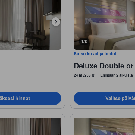
1/8
Katso kuvat ja tiedot
Deluxe Double o
24 m²/258 ft²
Enintään 2 aikuista
äksesi hinnat
Valitse päiv