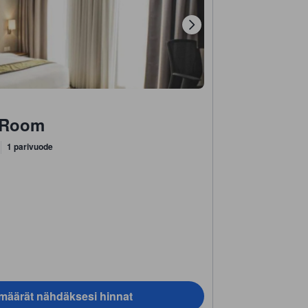
 Room
1 parivuode
ämäärät nähdäksesi hinnat