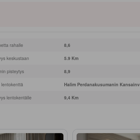
netta rahalle
8,6
yys keskustaan
5.9 Km
nnin pisteytys
8,9
 lentokenttä
Halim Perdanakusumanin Kansainvä
yys lentokentälle
9,4 Km