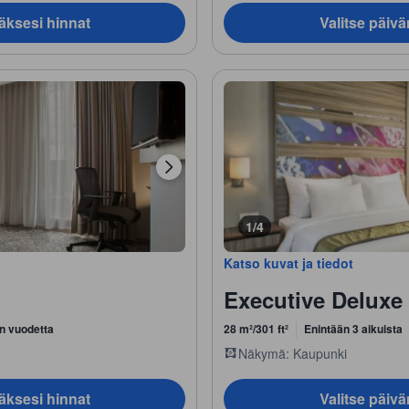
äksesi hinnat
Valitse päiv
1/4
Katso kuvat ja tiedot
Executive Delux
n vuodetta
28 m²/301 ft²
Enintään 3 aikuista
Näkymä: Kaupunki
äksesi hinnat
Valitse päiv