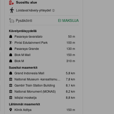
Suosittu alue
Loistavat kävely-yhteydet
Pysäköinti
EI MAKSUJA
Kävelyetäisyydellä
Pasaraya-tavaratalo
50 m
Pinisi Edutainment Park
100 m
Pasaraya Grande
130 m
Blok M Mall
150 m
Blok M
310 m
Suositut maamerkit
Grand Indonesia Mall
5,8 km
National Museum -kansallismuseo
7,8 km
Gambir Train Station Building
8,1 km
National Monument (MONAS)
8,2 km
Istiqlal moskeija
8,8 km
Lähimmät maamerkit
Klinik Aditya
150 m