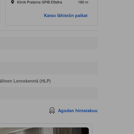
Klinik Pratama GPIB Effatha
180 m
Klinik Tribrata
330 m
Katso lähistön paikat
Balkesmas STIK-PTIK
420 m
Puskesmas Kecamatan Kebayoran Baru
430 m
linen Lentokenttä (HLP)
Agodan hintatakuu