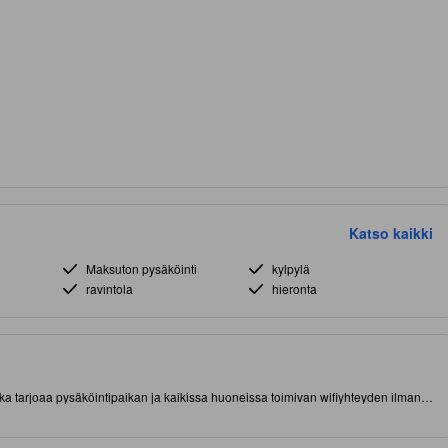
Katso kaikki
Maksuton pysäköinti
kylpylä
ravintola
hieronta
 tarjoaa pysäköintipaikan ja kaikissa huoneissa toimivan wifiyhteyden ilman
lok M, Jakarta) lyhyen matkan päässä nähtävyyksistä ja kiinnostavista
ehdottomista paikallisista käyntikohteista. Tässä tasokkaassa 4.0 tähden
velu ja kuntokeskus.