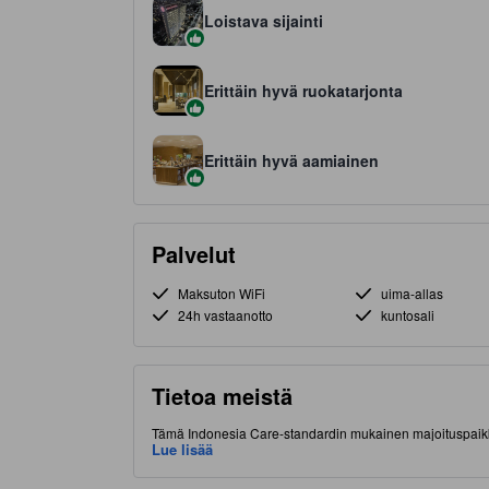
Loistava sijainti
Erittäin hyvä ruokatarjonta
Erittäin hyvä aamiainen
Palvelut
Maksuton WiFi
uima-allas
24h vastaanotto
kuntosali
Tietoa meistä
Tämä Indonesia Care-standardin mukainen majoituspaikka
lisämaksua. Majoituspaikka sijaitsee hyvällä paikalla (B
Lue lisää
ruokapaikoista. Kuuluisa National Monument (MONAS) on 
majoituspaikassa on muun muassa ravintola, hierontapal