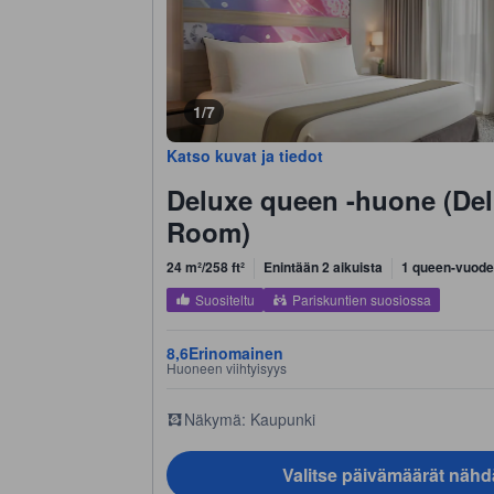
1/7
Katso kuvat ja tiedot
Deluxe queen -huone (De
Room)
24 m²/258 ft²
Enintään 2 aikuista
1 queen-vuode
Suositeltu
Pariskuntien suosiossa
8,6
Erinomainen
Huoneen viihtyisyys
Näkymä: Kaupunki
Valitse päivämäärät nähd