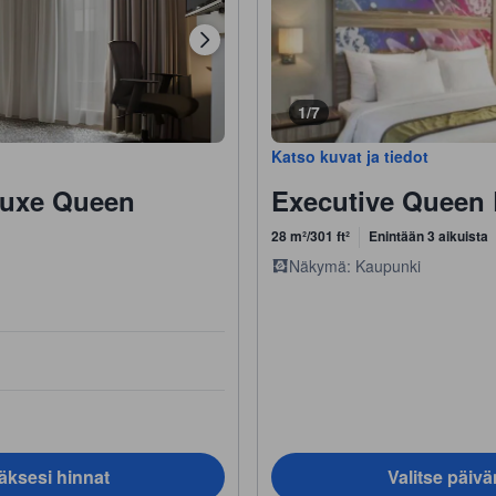
1/7
Katso kuvat ja tiedot
luxe Queen
Executive Queen
28 m²/301 ft²
Enintään 3 aikuista
Näkymä: Kaupunki
äksesi hinnat
Valitse päiv