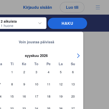
kemäsi arvostelut ja kommentit ovat aina aitoja.
Kirjaudu sisään
Luo tili
2 aikuista
HAKU
1 huone
näppäimiä siirtyäksesi haluamiesi sisään- ja uloskirjautumispäivien kohdalle. 
Takaisin hakutuloksiin
Voin joustaa päivissä
syyskuu 2026
a
Ti
Ke
To
Pe
La
Su
1
2
3
4
5
6
7
8
9
10
11
12
13
4
15
16
17
18
19
20
+23 asiakaskuvaa
1
22
23
24
25
26
27