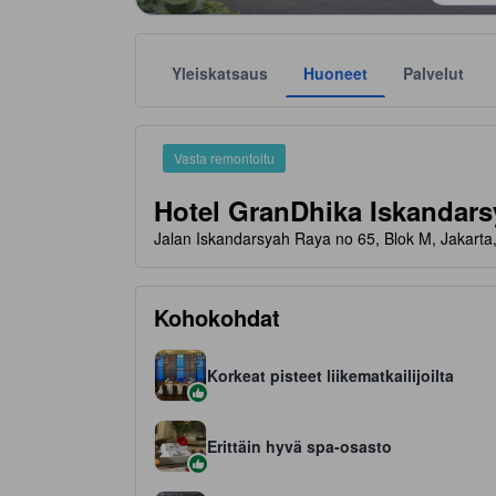
Yleiskatsaus
Huoneet
Palvelut
Tähtiluokitukset ovat majoituspaikkojen antamia suunt
tooltip
4 tähteä 5 tähdestä
Vasta remontoitu
Hotel GranDhika Iskandar
Jalan Iskandarsyah Raya no 65, Blok M, Jakarta
Kohokohdat
Korkeat pisteet liikematkailijoilta
Erittäin hyvä spa-osasto