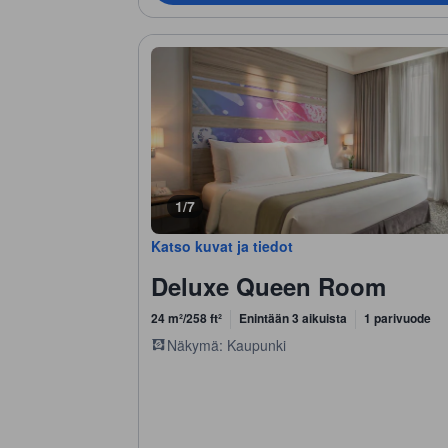
1/7
Katso kuvat ja tiedot
Deluxe Queen Room
24 m²/258 ft²
Enintään 3 aikuista
1 parivuode
Näkymä: Kaupunki