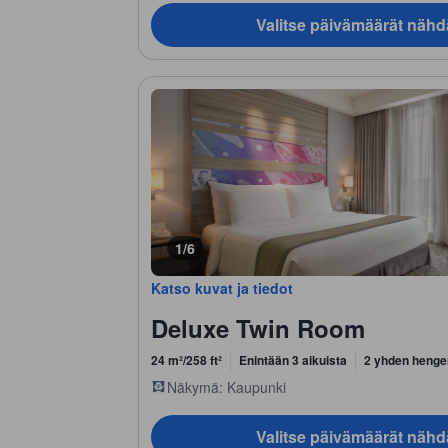
Valitse päivämäärät nähd
1/6
Katso kuvat ja tiedot
Deluxe Twin Room
24 m²/258 ft²
Enintään 3 aikuista
2 yhden henge
Näkymä: Kaupunki
Valitse päivämäärät nähd