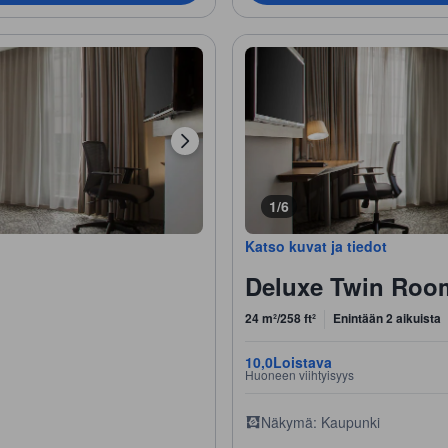
1/6
Katso kuvat ja tiedot
Deluxe Twin Roo
24 m²/258 ft²
Enintään 2 aikuista
10,0
Loistava
Huoneen viihtyisyys
Näkymä: Kaupunki