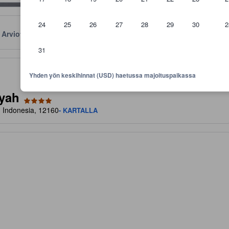
24
25
26
27
28
29
30
2
Arviot
Sijainti
Käytännöt
31
aviivoja mukavuuksista ja palveluista, joita voit niiltä odottaa
Yhden yön keskihinnat (USD) haetussa majoituspaikassa
syah
, Indonesia, 12160
- KARTALLA