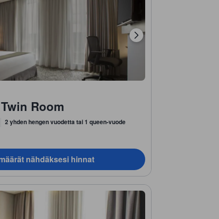
r Twin Room
2 yhden hengen vuodetta tai 1 queen-vuode
ämäärät nähdäksesi hinnat