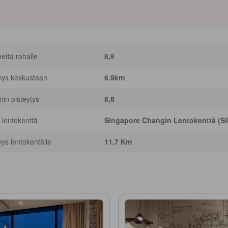
netta rahalle
8,9
yys keskustaan
6.9km
nnin pisteytys
8,8
 lentokenttä
Singapore Changin Lentokenttä (SI
yys lentokentälle
11,7 Km