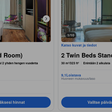
1/10
Katso kuvat ja tiedot
d Room)
2 Twin Beds Stan
ai 2 yhden hengen vuodetta
30 m²/323 ft²
Enintään 2 aikuista
9,1
Loistava
Huoneen mukavuus/taso
äksesi hinnat
Valitse päiv