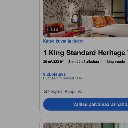
1/14
Katso kuvat ja tiedot
1 King Standard Heritage
30 m²/323 ft²
Enintään 2 aikuista
1 king-vuode
9,2
Loistava
Huoneen mukavuus/taso
Näkymä: Kaupunki
Valitse päivämäärät nähd