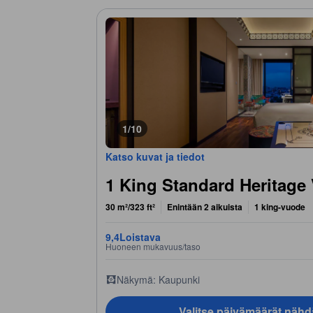
1/10
Katso kuvat ja tiedot
1 King Standard Heritage
30 m²/323 ft²
Enintään 2 aikuista
1 king-vuode
9,4
Loistava
Huoneen mukavuus/taso
Näkymä: Kaupunki
Valitse päivämäärät nähd