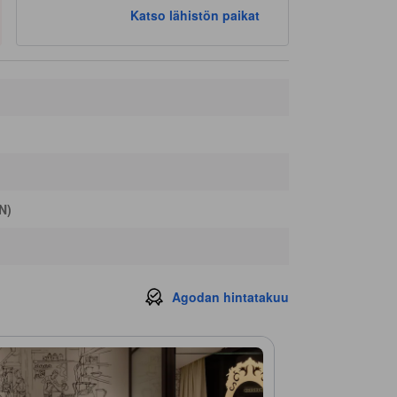
Fu Hua TCM Healthcare
160 m
Katso lähistön paikat
N)
Agodan hintatakuu