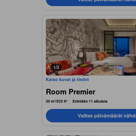
1/3
Katso kuvat ja tiedot
Room Premier
30 m²/323 ft²
Enintään 11 aikuista
Valitse päivämäärät nähd