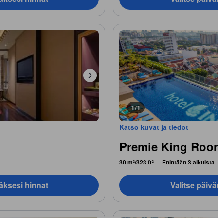
1/1
Katso kuvat ja tiedot
Premie King Roo
30 m²/323 ft²
Enintään 3 aikuista
äksesi hinnat
Valitse päiv