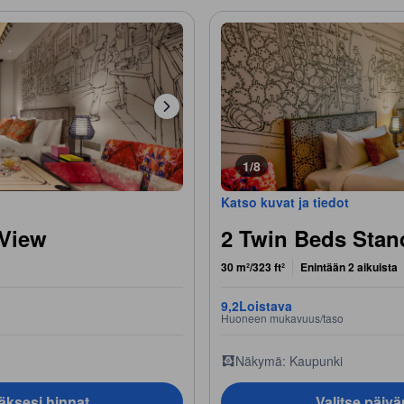
1/8
Katso kuvat ja tiedot
 View
2 Twin Beds Stan
30 m²/323 ft²
Enintään 2 aikuista
9,2
Loistava
Huoneen mukavuus/taso
Näkymä: Kaupunki
äksesi hinnat
Valitse päiv