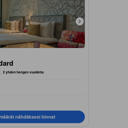
dard
2 yhden hengen vuodetta
ämäärät nähdäksesi hinnat