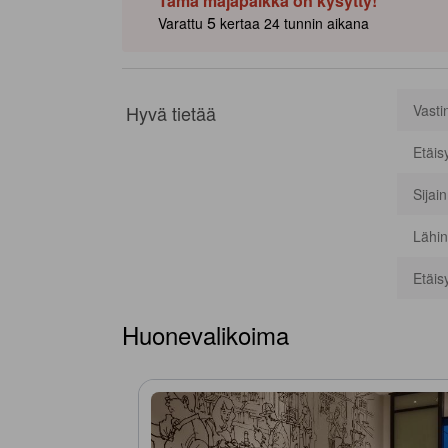
Tämä majapaikka on kysytty!
5
Varattu
kertaa 24 tunnin aikana
Hyvä tietää
Vasti
Etäis
Sijai
Lähin
Etäis
Huonevalikoima