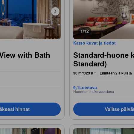
1/12
Katso kuvat ja tiedot
 View with Bath
Standard-huone k
Standard)
30 m²/323 ft²
Enintään 2 aikuista
9,1
Loistava
Huoneen mukavuus/taso
äksesi hinnat
Valitse päiv