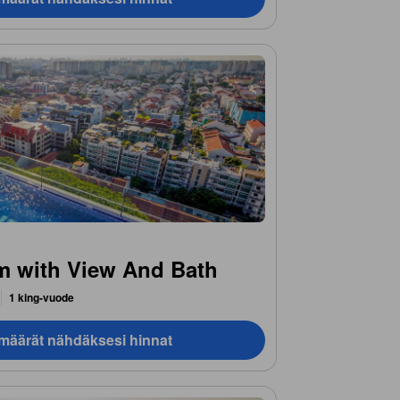
m with View And Bath
1 king-vuode
ämäärät nähdäksesi hinnat