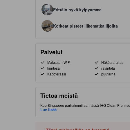
Erittäin hyvä kylpyamme
Korkeat pisteet liikematkailijoilta
Palvelut
Maksuton WiFi
Näköala-allas
kuntosali
ravintola
Kattoterassi
puutarha
Tietoa meistä
Koe Singapore parhaimmillaan tässä IHG Clean Promise -
huoneissa toimiva maksuton wifi. Majoituspaikka sijaits
Lue lisää
ja kiinnostavista ruokapaikoista. Tässä tasokkaassa 4.5
allas.