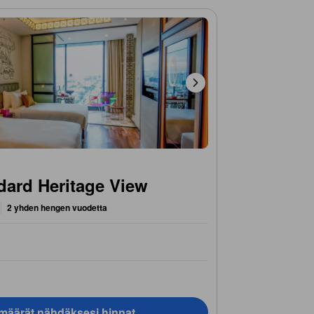
dard Heritage View
2 yhden hengen vuodetta
ämäärät nähdäksesi hinnat