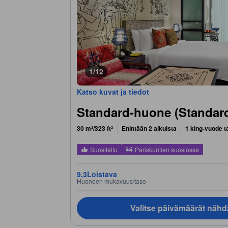
1/12
Katso kuvat ja tiedot
Standard-huone (Standar
30 m²/323 ft²
Enintään 2 aikuista
1 king-vuode t
Suositeltu
Pariskuntien suosiossa
9,3
Loistava
Huoneen mukavuus/taso
Valitse päivämäärät nähd