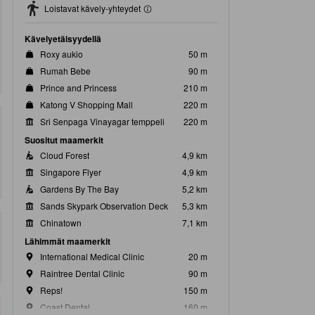
Loistavat kävely-yhteydet
Kävelyetäisyydellä
Roxy aukio
50 m
Rumah Bebe
90 m
Prince and Princess
210 m
Katong V Shopping Mall
220 m
Sri Senpaga Vinayagar temppeli
220 m
Suositut maamerkit
Cloud Forest
4,9 km
Singapore Flyer
4,9 km
Gardens By The Bay
5,2 km
Sands Skypark Observation Deck
5,3 km
Chinatown
7,1 km
Lähimmät maamerkit
International Medical Clinic
20 m
Raintree Dental Clinic
90 m
Reps!
150 m
Coast Dental
160 m