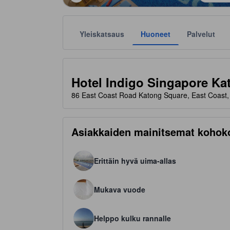
Yleiskatsaus
Huoneet
Palvelut
Tähtiluokitukset ovat majoituspaikkojen antamia suunt
tooltip
4.5 tähteä 5 tähdestä
Hotel Indigo Singapore Ka
86 East Coast Road Katong Square, East Coast,
Asiakkaiden mainitsemat kohok
Erittäin hyvä uima-allas
Mukava vuode
Helppo kulku rannalle