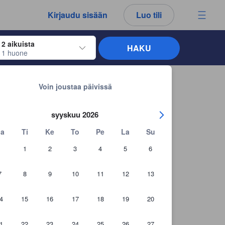
kemäsi arvostelut ja kommentit ovat aina aitoja.
Kirjaudu sisään
Luo tili
2 aikuista
HAKU
1 huone
näppäimiä siirtyäksesi haluamiesi sisään- ja uloskirjautumispäivien kohdalle. 
Takaisin hakutuloksiin
Voin joustaa päivissä
syyskuu 2026
a
Ti
Ke
To
Pe
La
Su
1
2
3
4
5
6
7
8
9
10
11
12
13
4
15
16
17
18
19
20
+36 asiakaskuvaa
1
22
23
24
25
26
27