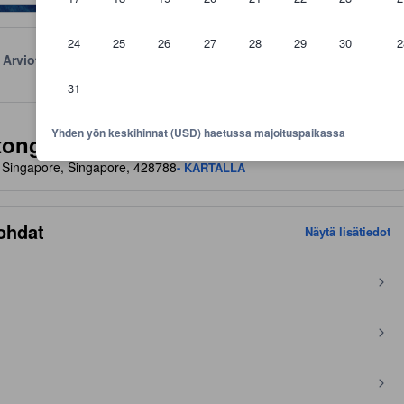
24
25
26
27
28
29
30
2
Arviot
Sijainti
Käytännöt
31
aviivoja mukavuuksista ja palveluista, joita voit niiltä odottaa
Yhden yön keskihinnat (USD) haetussa majoituspaikassa
tong By IHG
 Singapore, Singapore, 428788
- KARTALLA
ohdat
Näytä lisätiedot