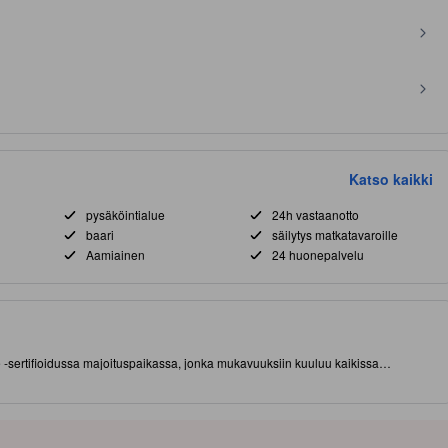
Katso kaikki
pysäköintialue
24h vastaanotto
baari
säilytys matkatavaroille
Aamiainen
24 huonepalvelu
sertifioidussa majoituspaikassa, jonka mukavuuksiin kuuluu kaikissa
ee hyvällä paikalla (East Coast, Singapore) lyhyen matkan päässä nähtävyyksistä
 tähden majoituspaikassa on muun muassa ravintola, kuntokeskus ja ulkouima-