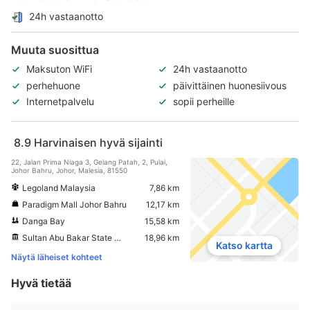
24h vastaanotto
Muuta suosittua
Maksuton WiFi
24h vastaanotto
perhehuone
päivittäinen huonesiivous
Internetpalvelu
sopii perheille
8.9
Harvinaisen hyvä sijainti
22, Jalan Prima Niaga 3, Gelang Patah, 2, Pulai,
Johor Bahru, Johor, Malesia, 81550
Legoland Malaysia
7,86 km
Paradigm Mall Johor Bahru
12,17 km
Danga Bay
15,58 km
Sultan Abu Bakar State Mosque
18,96 km
Katso kartta
Näytä läheiset kohteet
Hyvä tietää