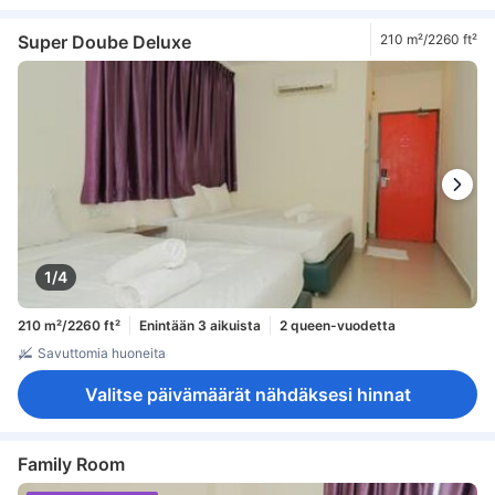
Super Doube Deluxe
210 m²/2260 ft²
1/4
210 m²/2260 ft²
Enintään 3 aikuista
2 queen-vuodetta
Savuttomia huoneita
Valitse päivämäärät nähdäksesi hinnat
Family Room