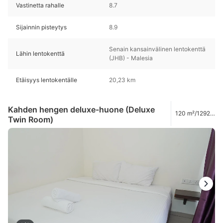
Vastinetta rahalle
8.7
Sijainnin pisteytys
8.9
Senain kansainvälinen lentokenttä
Lähin lentokenttä
(JHB) - Malesia
Etäisyys lentokentälle
20,23 km
Kahden hengen deluxe-huone (Deluxe
120 m²/1292
Twin Room)
ft²