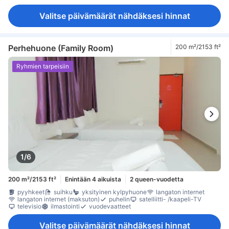
Valitse päivämäärät nähdäksesi hinnat
Perhehuone (Family Room)
200 m²/2153 ft²
Ryhmien tarpeisiin
1/6
200 m²/2153 ft²
Enintään 4 aikuista
2 queen-vuodetta
pyyhkeet
suihku
yksityinen kylpyhuone
langaton internet
langaton internet (maksuton)
puhelin
satelliitti- /kaapeli-TV
televisio
ilmastointi
vuodevaatteet
Valitse päivämäärät nähdäksesi hinnat