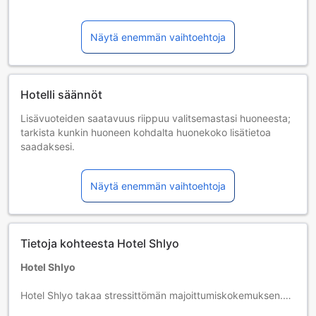
Näytä enemmän vaihtoehtoja
Hotelli säännöt
Lisävuoteiden saatavuus riippuu valitsemastasi huoneesta;
tarkista kunkin huoneen kohdalta huonekoko lisätietoa
saadaksesi.
Kun varaat enemmän kuin 5 huonetta, eri käytännöt ja
ehdot saattavat päteä.
Näytä enemmän vaihtoehtoja
Tietoja kohteesta Hotel Shlyo
Hotel Shlyo
Hotel Shlyo takaa stressittömän majoittumiskokemuksen.
Hotelli tarjoaa maksuttoman internetyhteyden, jonka avulla