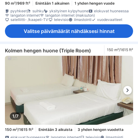
90 m²/969 ft²
Enintään 1 aikuinen
1 yhden hengen vuode
pyyhkeet
suihku
yksityinen kylpyhuone
elokuvat huoneessa
langaton internet
langaton internet (maksuton)
satelliitti- /kaapeli-TV
televisio
ilmastointi
vuodevaatteet
Valitse päivämäärät nähdäksesi hinnat
Kolmen hengen huone (Triple Room)
150 m²/1615 ft²
1/7
150 m²/1615 ft²
Enintään 3 aikuista
3 yhden hengen vuodetta
elokuvat huoneessa
langaton internet
televisio
ilmastointi