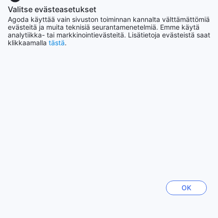
Indonesia
Valitse evästeasetukset
172397 majapaikkaa
Agoda käyttää vain sivuston toiminnan kannalta välttämättömiä
evästeitä ja muita teknisiä seurantamenetelmiä. Emme käytä
analytiikka- tai markkinointievästeitä. Lisätietoja evästeistä saat
klikkaamalla
tästä
.
Näytä lisää
Katso kaikki
Nousevat kaupungit
Okinawa Main island
Japani
Soul
Etelä-Korea
OK
Los Angeles
Yhdysvallat