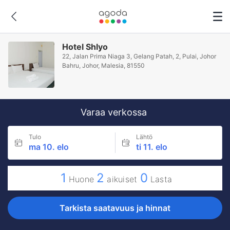
Hotel Shlyo
22, Jalan Prima Niaga 3, Gelang Patah, 2, Pulai, Johor
Bahru, Johor, Malesia, 81550
Varaa verkossa
Tulo
Lähtö
ma 10. elo
ti 11. elo
1
2
0
Huone
aikuiset
Lasta
Tarkista saatavuus ja hinnat