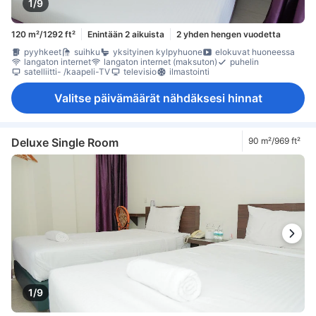
1/9
120 m²/1292 ft²
Enintään 2 aikuista
2 yhden hengen vuodetta
pyyhkeet
suihku
yksityinen kylpyhuone
elokuvat huoneessa
langaton internet
langaton internet (maksuton)
puhelin
satelliitti- /kaapeli-TV
televisio
ilmastointi
Valitse päivämäärät nähdäksesi hinnat
Deluxe Single Room
90 m²/969 ft²
1/9