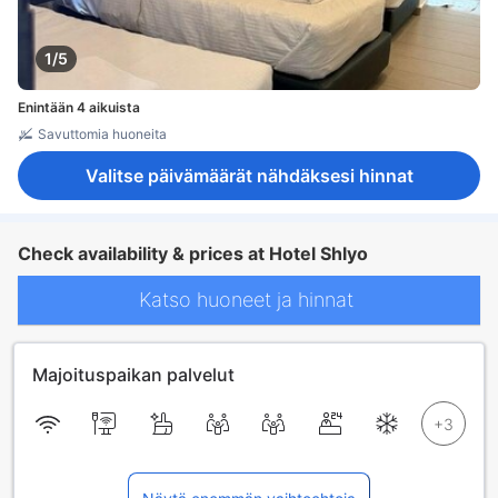
1/5
Enintään 4 aikuista
Savuttomia huoneita
Valitse päivämäärät nähdäksesi hinnat
Check availability & prices at Hotel Shlyo
Katso huoneet ja hinnat
Majoituspaikan palvelut