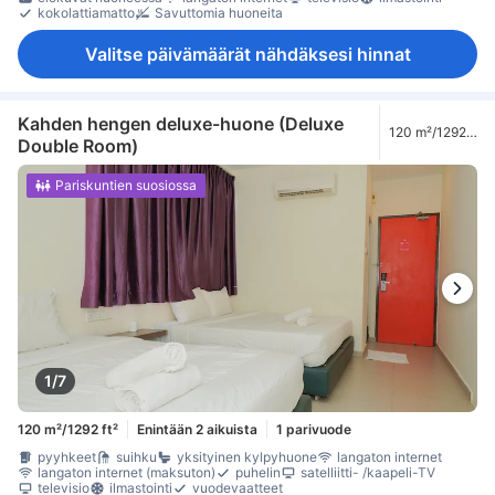
kokolattiamatto
Savuttomia huoneita
Valitse päivämäärät nähdäksesi hinnat
Kahden hengen deluxe-huone (Deluxe
120 m²/1292
Double Room)
ft²
Pariskuntien suosiossa
1/7
120 m²/1292 ft²
Enintään 2 aikuista
1 parivuode
pyyhkeet
suihku
yksityinen kylpyhuone
langaton internet
langaton internet (maksuton)
puhelin
satelliitti- /kaapeli-TV
televisio
ilmastointi
vuodevaatteet