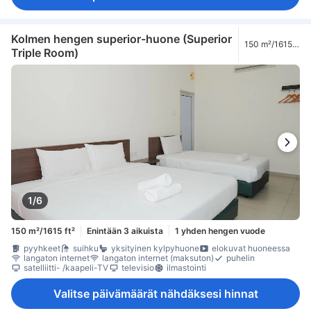
Kolmen hengen superior-huone (Superior
150 m²/1615
Triple Room)
ft²
1/6
150 m²/1615 ft²
Enintään 3 aikuista
1 yhden hengen vuode
pyyhkeet
suihku
yksityinen kylpyhuone
elokuvat huoneessa
langaton internet
langaton internet (maksuton)
puhelin
satelliitti- /kaapeli-TV
televisio
ilmastointi
Valitse päivämäärät nähdäksesi hinnat