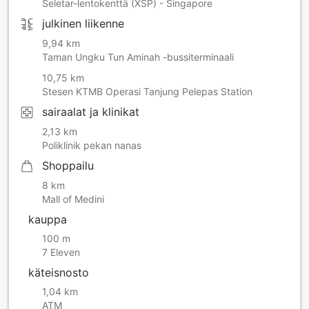
Seletar-lentokenttä (XSP) - Singapore
julkinen liikenne
9,94 km
Taman Ungku Tun Aminah -bussiterminaali
10,75 km
Stesen KTMB Operasi Tanjung Pelepas Station
sairaalat ja klinikat
2,13 km
Poliklinik pekan nanas
Shoppailu
8 km
Mall of Medini
kauppa
100 m
7 Eleven
käteisnosto
1,04 km
ATM