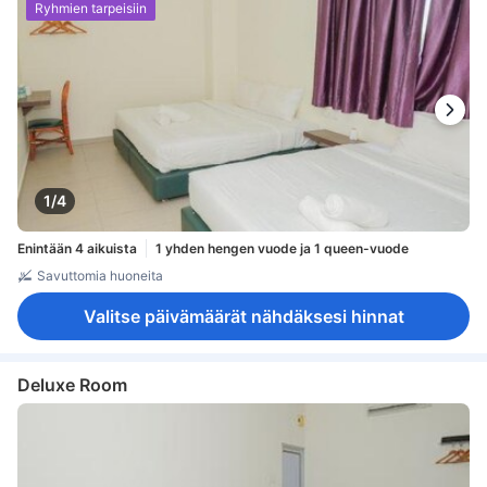
Ryhmien tarpeisiin
1/4
Enintään 4 aikuista
1 yhden hengen vuode ja 1 queen-vuode
Savuttomia huoneita
Valitse päivämäärät nähdäksesi hinnat
Deluxe Room