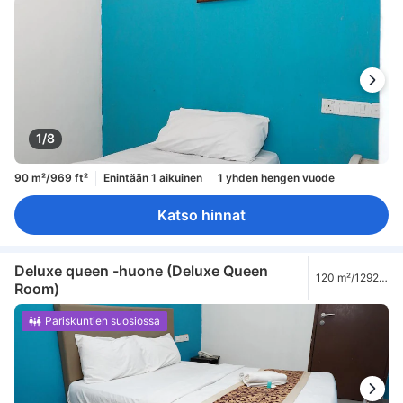
1/8
90 m²/969 ft²
Enintään 1 aikuinen
1 yhden hengen vuode
Katso hinnat
Deluxe queen -huone (Deluxe Queen
120 m²/1292
Room)
ft²
Pariskuntien suosiossa