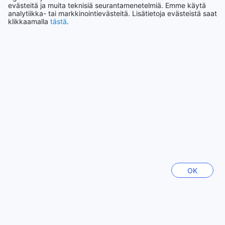
evästeitä ja muita teknisiä seurantamenetelmiä. Emme käytä
Katso kaikki
analytiikka- tai markkinointievästeitä. Lisätietoja evästeistä saat
klikkaamalla
tästä
.
Nousevat kaupungit
Cebu
Filippiinit
Hong Kong
Hongkong, Kiinan erityishallintoalue
Lontoo
Iso-Britannia
OK
Bali
Indonesia
Yokohama
Japani