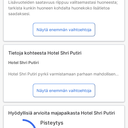
Lisävuoteiden saatavuus riippuu valitsemastasi huoneesta;
tarkista kunkin huoneen kohdalta huonekoko lisätietoa
saadaksesi.
Kun varaat enemmän kuin 5 huonetta, eri käytännöt ja
ehdot saattavat päteä.
Näytä enemmän vaihtoehtoja
Tietoja kohteesta Hotel Shri Putiri
Hotel Shri Putiri
Hotel Shri Putiri pyrkii varmistamaan parhaan mahdollisen
yöpymiskokemuksen ensiluokkaisilla palveluilla ja
mukavuuksilla. Hotelli tarjoaa maksuttoman wifin nopeaa ja
Näytä enemmän vaihtoehtoja
vaivatonta yhteydenpitoa varten. Hotel Shri Putiri tarjoaa
kotoisaa majoitusta viihtyisästi sisustetuissa huoneissa.
Tämä hotelli tarjoaa asiakkailleen monia mukavuuksia.
Joissakin huoneissa on esimerkiksi ilmastointi ja
Hyödyllisiä arvioita majapaikasta Hotel Shri Putiri
liinavaatepalvelu. Huoneissa on kaikki tarvittava
viihtymiseen. Joissakin huoneissa on muun muassa
Pisteytys
televisio. Hotelli katsoo kylpyhuoneen varustelun yhtä