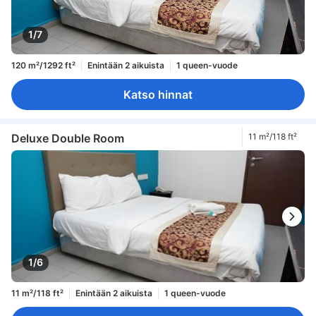
1/7
120 m²/1292 ft²
Enintään 2 aikuista
1 queen-vuode
Katso hinnat
Deluxe Double Room
11 m²/118 ft²
1/6
11 m²/118 ft²
Enintään 2 aikuista
1 queen-vuode