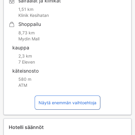
sairaalat ja klinikat
1,51 km
Klinik Kesihatan
Shoppailu
8,73 km
Mydin Mall
kauppa
2,3 km
7 Eleven
käteisnosto
580 m
ATM
Näytä enemmän vaihtoehtoja
Hotelli säännöt