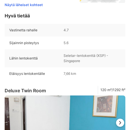
Näytä läheiset kohteet
Hyvä tietää
Vastinetta rahalle
4.7
Sijainnin pisteytys
5.6
Seletar-lentokenttä (XSP) -
Lähin lentokenttä
Singapore
Etäisyys lentokentälle
7,66 km
Deluxe Twin Room
120 m²/1292 ft²