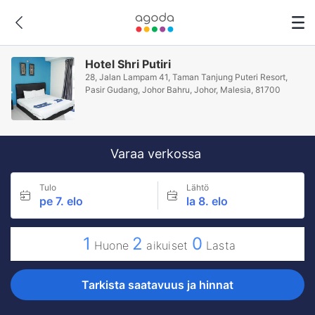
Hotel Shri Putiri
28, Jalan Lampam 41, Taman Tanjung Puteri Resort,
Pasir Gudang, Johor Bahru, Johor, Malesia, 81700
Varaa verkossa
Tulo
Lähtö
pe 7. elo
la 8. elo
1
2
0
Huone
aikuiset
Lasta
Tarkista saatavuus ja hinnat