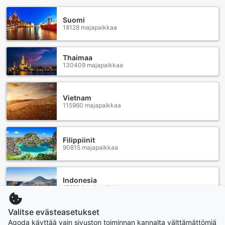
Suomi
18128 majapaikkaa
Thaimaa
130409 majapaikkaa
Vietnam
115960 majapaikkaa
Filippiinit
90815 majapaikkaa
Indonesia
172604 majapaikkaa
Valitse evästeasetukset
Näytä lisää
Agoda käyttää vain sivuston toiminnan kannalta välttämättömiä