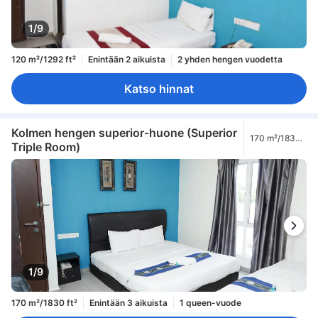
1/9
120 m²/1292 ft²
Enintään 2 aikuista
2 yhden hengen vuodetta
Katso hinnat
Kolmen hengen superior-huone (Superior
170 m²/1830
Triple Room)
ft²
1/9
170 m²/1830 ft²
Enintään 3 aikuista
1 queen-vuode