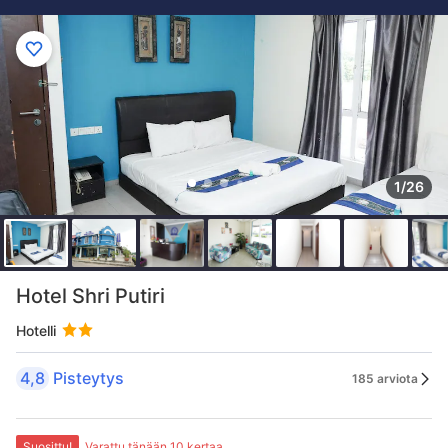
1/26
Hotel Shri Putiri
Hotelli
4,8
Pisteytys
185 arviota
Suosittu!
Varattu tänään 10 kertaa