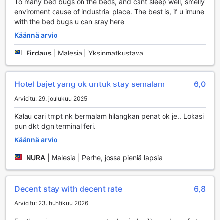
To many bed bugs on the beds, and cant sleep well, smelly
enviroment cause of industrial place. The best is, if u imune
with the bed bugs u can sray here
Käännä arvio
Firdaus
|
Malesia | Yksinmatkustava
Hotel bajet yang ok untuk stay semalam
6,0
Arvioitu: 29. joulukuu 2025
Kalau cari tmpt nk bermalam hilangkan penat ok je.. Lokasi
pun dkt dgn terminal feri.
Käännä arvio
NURA
|
Malesia | Perhe, jossa pieniä lapsia
Decent stay with decent rate
6,8
Arvioitu: 23. huhtikuu 2026