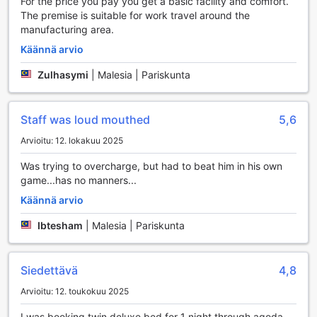
For the price you pay you get a basic facility and comfort.
The premise is suitable for work travel around the
manufacturing area.
Käännä arvio
Zulhasymi
|
Malesia | Pariskunta
Staff was loud mouthed
5,6
Arvioitu: 12. lokakuu 2025
Was trying to overcharge, but had to beat him in his own
game...has no manners...
Käännä arvio
Ibtesham
|
Malesia | Pariskunta
Siedettävä
4,8
Arvioitu: 12. toukokuu 2025
I was booking twin deluxe bed for 1 night through agoda.