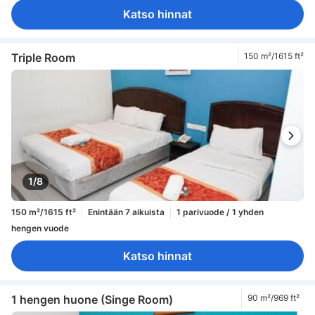
Katso hinnat
Triple Room
150 m²/1615 ft²
1/8
150 m²/1615 ft²
Enintään 7 aikuista
1 parivuode / 1 yhden
hengen vuode
Katso hinnat
1 hengen huone (Singe Room)
90 m²/969 ft²