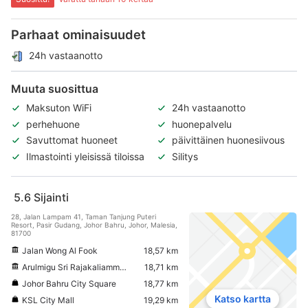
Parhaat ominaisuudet
24h vastaanotto
Muuta suosittua
Maksuton WiFi
24h vastaanotto
perhehuone
huonepalvelu
Savuttomat huoneet
päivittäinen huonesiivous
Ilmastointi yleisissä tiloissa
Silitys
5.6
Sijainti
28, Jalan Lampam 41, Taman Tanjung Puteri
Resort, Pasir Gudang, Johor Bahru, Johor, Malesia,
81700
Jalan Wong Al Fook
18,57 km
Arulmigu Sri Rajakaliamman temppeli
18,71 km
Johor Bahru City Square
18,77 km
Katso kartta
KSL City Mall
19,29 km