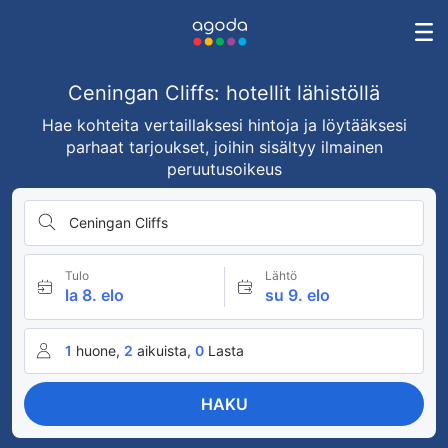
Ceningan Cliffs: hotellit lähistöllä
Hae kohteita vertaillaksesi hintoja ja löytääksesi
parhaat tarjoukset, joihin sisältyy ilmainen
peruutusoikeus
Ceningan Cliffs
Tulo
Lähtö
la 8. elo
su 9. elo
1
huone,
2
aikuista,
0
Lasta
HAKU