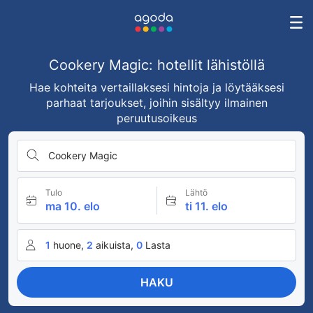
Cookery Magic: hotellit lähistöllä
Hae kohteita vertaillaksesi hintoja ja löytääksesi
parhaat tarjoukset, joihin sisältyy ilmainen
peruutusoikeus
Cookery Magic
Tulo
Lähtö
ma 10. elo
ti 11. elo
1
huone,
2
aikuista,
0
Lasta
HAKU