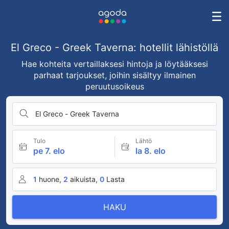
El Greco - Greek Taverna: hotellit lähistöllä
Hae kohteita vertaillaksesi hintoja ja löytääksesi
parhaat tarjoukset, joihin sisältyy ilmainen
peruutusoikeus
El Greco - Greek Taverna
Tulo
Lähtö
pe 7. elo
la 8. elo
1
huone,
2
aikuista,
0
Lasta
HAKU