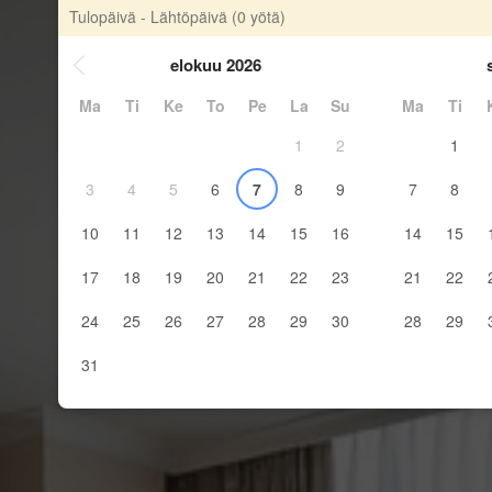
Tulopäivä - Lähtöpäivä
(0 yötä)
elokuu 2026
Ma
Ti
Ke
To
Pe
La
Su
Ma
Ti
1
2
1
3
4
5
6
7
8
9
7
8
10
11
12
13
14
15
16
14
15
17
18
19
20
21
22
23
21
22
24
25
26
27
28
29
30
28
29
31