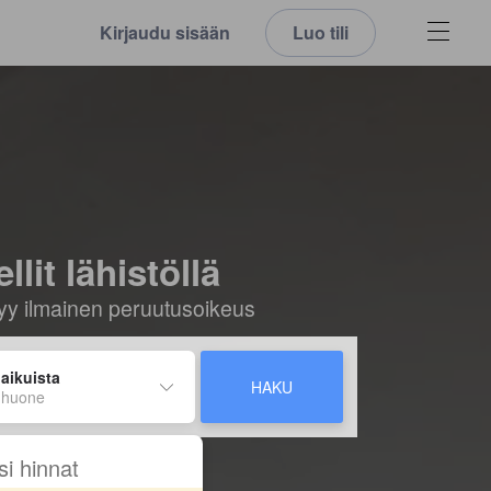
Kirjaudu sisään
Luo tili
it lähistöllä
ältyy ilmainen peruutusoikeus
 aikuista
HAKU
 huone
si hinnat