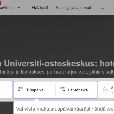
kuvälineet
Aktiviteetit
Kupongit ja tarjoukset
Universiti-ostoskeskus: hotell
hintoja ja löytääksesi parhaat tarjoukset, joihin sis
2
Tulopäivä
Lähtöpäivä
1
Vahvista matkustuspäivämääräsi nähdäkse