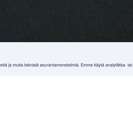
eitä ja muita teknisiä seurantamenetelmiä. Emme käytä analytiikka- tai
ersiti-ostoskeskus on lähellä sen sijaintia?
jos Jusco Taman Universiti-ostoskeskus on lähellä sen