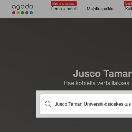
Niputa ja säästä!
Uusi!
Lento + hotelli
Majoituspaikka
Kul
Jusco Taman 
Hae kohteita vertaillaksesi 