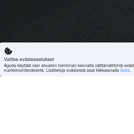
Valitse evästeasetukset
Agoda käyttää vain sivuston toiminnan kannalta välttämättömiä eväst
markkinointievästeitä. Lisätietoja evästeistä saat klikkaamalla
tästä
.
Usein Kysytyt Kysymykset
Mikä on hotellin keskihinta, jos Jusco Taman Univ
Mikä on hotellin keskihinta tänä viikonloppuna, 
sijaintia?