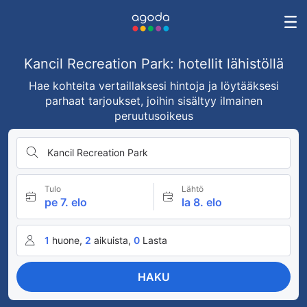
Kancil Recreation Park: hotellit lähistöllä
Hae kohteita vertaillaksesi hintoja ja löytääksesi
parhaat tarjoukset, joihin sisältyy ilmainen
peruutusoikeus
Kancil Recreation Park
Tulo
Lähtö
pe 7. elo
la 8. elo
1
huone,
2
aikuista,
0
Lasta
HAKU