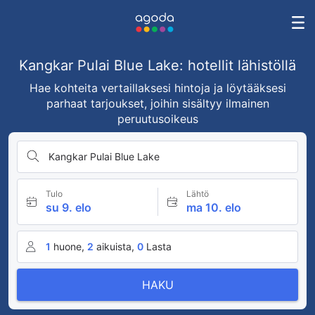
Kangkar Pulai Blue Lake: hotellit lähistöllä
Hae kohteita vertaillaksesi hintoja ja löytääksesi
parhaat tarjoukset, joihin sisältyy ilmainen
peruutusoikeus
Kangkar Pulai Blue Lake
Tulo
Lähtö
su 9. elo
ma 10. elo
1
huone,
2
aikuista,
0
Lasta
HAKU