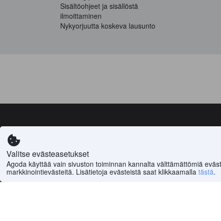
Sisältöohjeet ja sisällöstä
ilmoittaminen
Nykyorjuutta koskeva lausunto
Kaik
Agoda ® on osa Boo
Valitse evästeasetukset
Agoda käyttää vain sivuston toiminnan kannalta välttämättömiä eväst
markkinointievästeitä. Lisätietoja evästeistä saat klikkaamalla
tästä
.