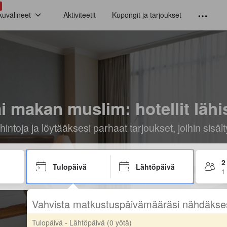
kuvälineet
Aktiviteetit
Kupongit ja tarjoukset
i makan muslim: hotellit lähis
hintoja ja löytääksesi parhaat tarjoukset, joihin sis
2
Tulopäivä
Lähtöpäivä
1
Vahvista matkustuspäivämääräsi nähdäkse
Tulopäivä - Lähtöpäivä
(0 yötä)