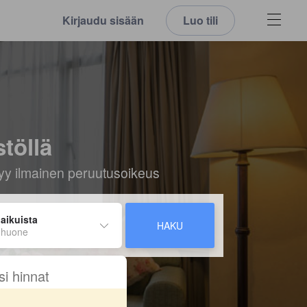
Kirjaudu sisään
Luo tili
töllä
ältyy ilmainen peruutusoikeus
 aikuista
HAKU
 huone
si hinnat