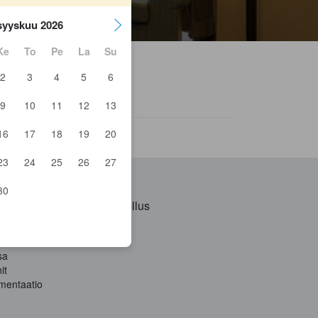
syyskuu 2026
Ke
To
Pe
La
Su
2
3
4
5
6
9
10
11
12
13
16
17
18
19
20
makan muslim
23
24
25
26
27
30
iksi
Hanki sovellus
aali
iOS
Android
sa
it
mentaatio