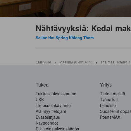
Nähtävyyksiä: Kedai ma
Saline Hot Spring Khlong Thom
Etusivulle
>
Maailma
(
6 495 619
)
>
Thaimaa Hotellit
(
1
Tukea
Yritys
Tukikeskuksessamme
Tietoa meistä
UKK
Työpaikat
Tietosuojakäytäntö
Lehdistö
Älä myy tietojani
Suositellut oppa
Evästelinjaus
PointsMAX
Käyttöehdot
EU:n digipalvelusäädös