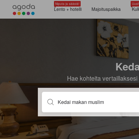
Niputa ja säästä!
Uusi!
Lento + hotelli
Majoituspaikka
Kul
Keda
Hae kohteita vertaillaksesi 