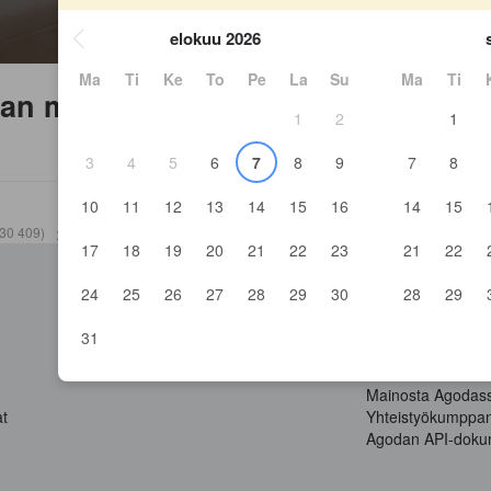
elokuu 2026
Ma
Ti
Ke
To
Pe
La
Su
Ma
Ti
kan muslim
1
2
1
3
4
5
6
7
8
9
7
8
10
11
12
13
14
15
16
14
15
30 409
)
>
Krabin provinssi Hotellit
(
3 847
)
>
Krabi Hotellit
(
2 053
)
>
Kedai 
17
18
19
20
21
22
23
21
22
24
25
26
27
28
29
30
28
29
Kohteet
Ryhdy kumppan
31
Maat
YCS-kumppaniport
Kaikki lentoreitit
Partner Hub
Mainosta Agodas
at
Yhteistyökumppan
Agodan API-doku