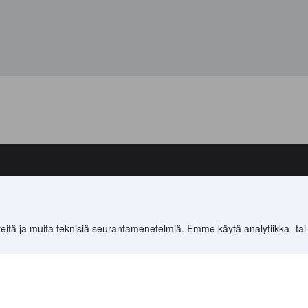
ki sisältö © 2005–2026 Agoda Company Pte. Ltd. Kaikki oikeudet pidäte
king Holdings Inc:a, maailman johtavaa matkojen ja oheispalveluiden 
eitä ja muita teknisiä seurantamenetelmiä. Emme käytä analytiikka- tai
as-pc-3i-geo-web-user-5f485b767f-tnpm7