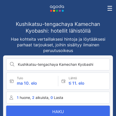
Kushikatsu-tengachaya Kamechan
Kyobashi: hotellit lähistöllä
Hae kohteita vertaillaksesi hintoja ja löytääksesi
parhaat tarjoukset, joihin sisältyy ilmainen
peruutusoikeus
Kushikatsu-tengachaya Kamechan Kyobashi
Tulo
Lähtö
ma 10. elo
ti 11. elo
1
huone,
2
aikuista,
0
Lasta
HAKU