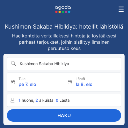
Kushimon Sakaba Hibikiya: hotellit lähistöllä
Hae kohteita vertaillaksesi hintoja ja löytääksesi
parhaat tarjoukset, joihin sisältyy ilmainen
peruutusoikeus
Kushimon Sakaba Hibikiya
Tulo
Lähtö
pe 7. elo
la 8. elo
1
huone,
2
aikuista,
0
Lasta
HAKU