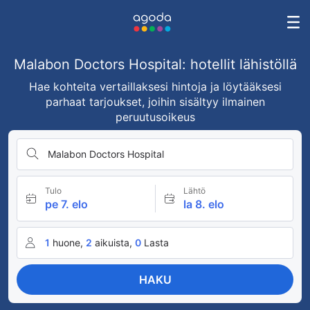
Malabon Doctors Hospital: hotellit lähistöllä
Hae kohteita vertaillaksesi hintoja ja löytääksesi
parhaat tarjoukset, joihin sisältyy ilmainen
peruutusoikeus
Malabon Doctors Hospital
Tulo
Lähtö
pe 7. elo
la 8. elo
1
huone,
2
aikuista,
0
Lasta
HAKU