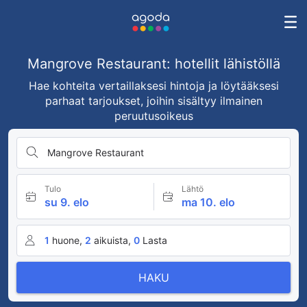
Mangrove Restaurant: hotellit lähistöllä
Hae kohteita vertaillaksesi hintoja ja löytääksesi
parhaat tarjoukset, joihin sisältyy ilmainen
peruutusoikeus
Mangrove Restaurant
Tulo
Lähtö
su 9. elo
ma 10. elo
1
huone,
2
aikuista,
0
Lasta
HAKU