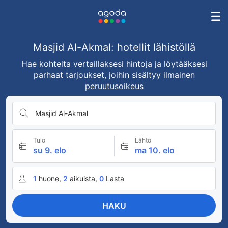
Masjid Al-Akmal: hotellit lähistöllä
Hae kohteita vertaillaksesi hintoja ja löytääksesi
parhaat tarjoukset, joihin sisältyy ilmainen
peruutusoikeus
Masjid Al-Akmal
Tulo
Lähtö
su 9. elo
ma 10. elo
1
huone,
2
aikuista,
0
Lasta
HAKU