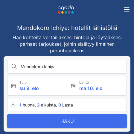
Mendokoro Ichiya: hotellit lähistöllä
Hae kohteita vertaillaksesi hintoja ja löytääksesi
parhaat tarjoukset, joihin sisältyy ilmainen
peruutusoikeus
Mendokoro Ichiya
Tulo
Lähtö
su 9. elo
ma 10. elo
1
huone,
2
aikuista,
0
Lasta
HAKU