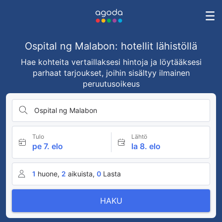
Ospital ng Malabon: hotellit lähistöllä
Hae kohteita vertaillaksesi hintoja ja löytääksesi
parhaat tarjoukset, joihin sisältyy ilmainen
peruutusoikeus
Ospital ng Malabon
Tulo
Lähtö
pe 7. elo
la 8. elo
1
huone,
2
aikuista,
0
Lasta
HAKU