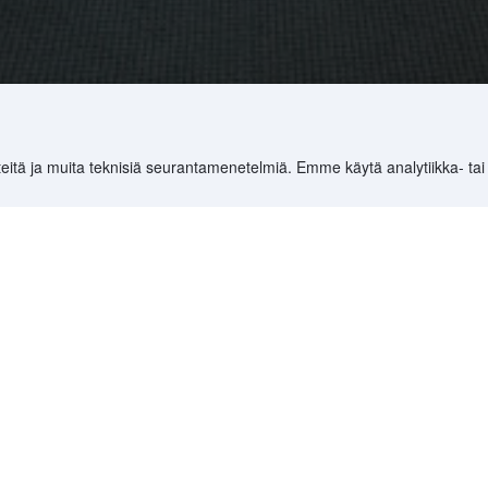
eitä ja muita teknisiä seurantamenetelmiä. Emme käytä analytiikka- tai
uo Cafe (Mee Bandung)
7 544
)
>
Johor Hotellit
(
10 283
)
>
Johor Bahru Hotellit
(
6 994
)
>
Paling Mu
Kohteet
Ryhdy kumppan