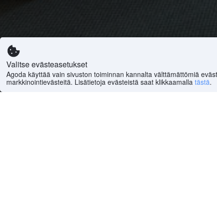
Valitse evästeasetukset
Agoda käyttää vain sivuston toiminnan kannalta välttämättömiä eväst
markkinointievästeitä. Lisätietoja evästeistä saat klikkaamalla
tästä
.
Nähtävyyksiä: Paling M
Pulai Waterfall
Etusivulle
>
Maailma
(
6 492 532
)
>
Malesia Hotellit
(
10
Tukea
Yritys