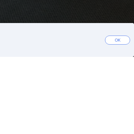
OK
o Cafe (Mee Bandung)
iksi
Hanki sovellus