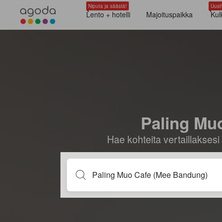
Niputa ja säästä!
Uusi!
Lento + hotelli
Majoituspaikka
Kul
Paling Muo
Hae kohteita vertaillaksesi 