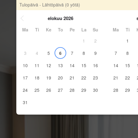
Tulopäivä - Lähtöpäivä
(0 yötä)
elokuu 2026
Ma
Ti
Ke
To
Pe
La
Su
Ma
Ti
1
2
1
3
4
5
6
7
8
9
7
8
10
11
12
13
14
15
16
14
15
17
18
19
20
21
22
23
21
22
24
25
26
27
28
29
30
28
29
31