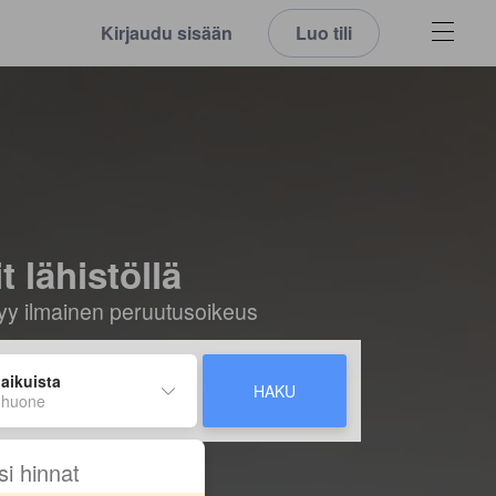
Kirjaudu sisään
Luo tili
 lähistöllä
ältyy ilmainen peruutusoikeus
 aikuista
HAKU
 huone
si hinnat