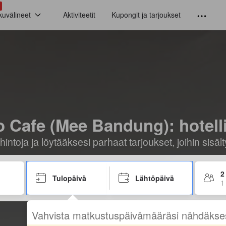
kuvälineet
Aktiviteetit
Kupongit ja tarjoukset
 Cafe (Mee Bandung): hotellit
hintoja ja löytääksesi parhaat tarjoukset, joihin sis
2
Tulopäivä
Lähtöpäivä
1
Vahvista matkustuspäivämääräsi nähdäkse