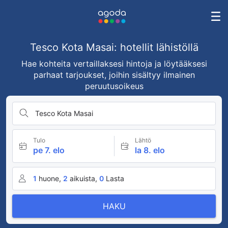
Tesco Kota Masai: hotellit lähistöllä
Hae kohteita vertaillaksesi hintoja ja löytääksesi
parhaat tarjoukset, joihin sisältyy ilmainen
peruutusoikeus
Tesco Kota Masai
Tulo
Lähtö
pe 7. elo
la 8. elo
1
huone,
2
aikuista,
0
Lasta
HAKU