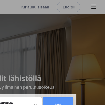
Kirjaudu sisään
Luo tili
 lähistöllä
ältyy ilmainen peruutusoikeus
 aikuista
HAKU