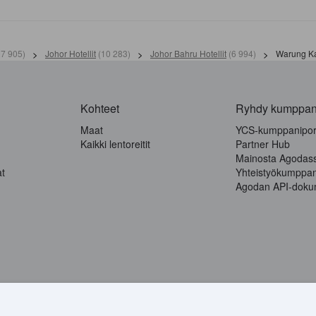
7 905
)
>
Johor Hotellit
(
10 283
)
>
Johor Bahru Hotellit
(
6 994
)
>
Warung K
Kohteet
Ryhdy kumppan
Maat
YCS-kumppaniport
Kaikki lentoreitit
Partner Hub
Mainosta Agodas
at
Yhteistyökumppan
Agodan API-doku