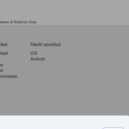
akwan & Restoran Esya
iksi
Hanki sovellus
aali
iOS
Android
sa
it
mentaatio