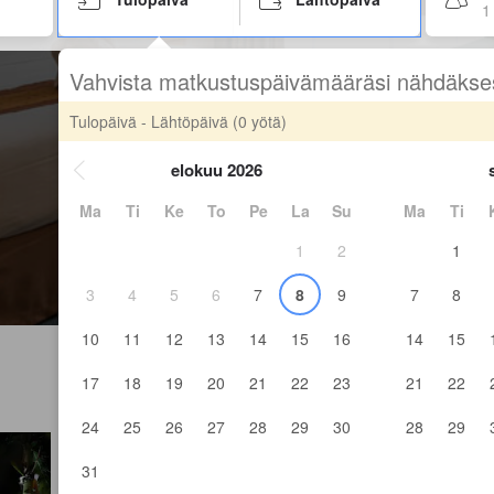
1
Vahvista matkustuspäivämääräsi nähdäkse
Tulopäivä - Lähtöpäivä
(0 yötä)
elokuu 2026
Ma
Ti
Ke
To
Pe
La
Su
Ma
Ti
1
2
1
3
4
5
6
7
8
9
7
8
10
11
12
13
14
15
16
14
15
17
18
19
20
21
22
23
21
22
24
25
26
27
28
29
30
28
29
31