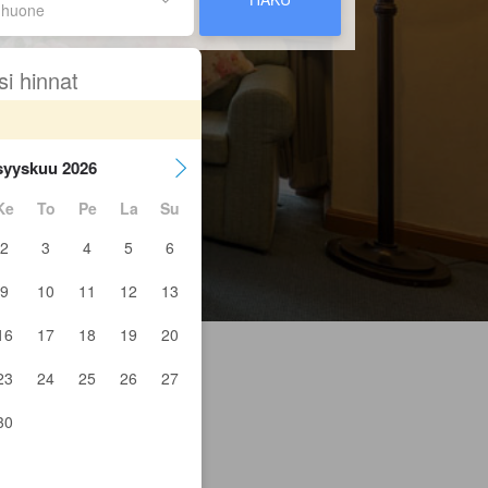
 huone
si hinnat
syyskuu 2026
Ke
To
Pe
La
Su
2
3
4
5
6
9
10
11
12
13
16
17
18
19
20
23
24
25
26
27
30