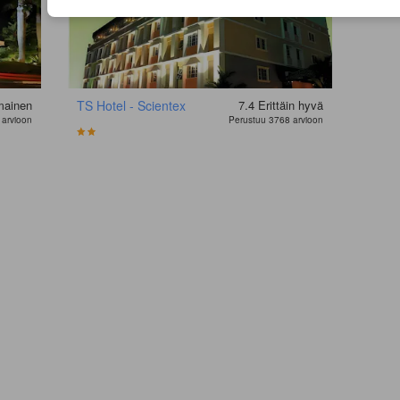
mainen
TS Hotel - Scientex
7.4
Erittäin hyvä
 arvioon
Perustuu 3768 arvioon