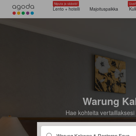
Niputa ja säästä!
Uusi!
Lento + hotelli
Majoituspaikka
Kul
Warung Kakw
Hae kohteita vertaillaksesi 