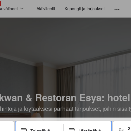
kuvälineet
Aktiviteetit
Kupongit ja tarjoukset
an & Restoran Esya: hotellit
hintoja ja löytääksesi parhaat tarjoukset, joihin sis
2
Tulopäivä
Lähtöpäivä