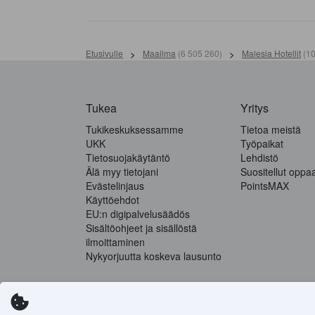
Etusivulle
>
Maailma
(
6 505 260
)
>
Malesia Hotellit
(
10
Tukea
Yritys
Tukikeskuksessamme
Tietoa meistä
UKK
Työpaikat
Tietosuojakäytäntö
Lehdistö
Älä myy tietojani
Suositellut oppa
Evästelinjaus
PointsMAX
Käyttöehdot
EU:n digipalvelusäädös
Sisältöohjeet ja sisällöstä
ilmoittaminen
Nykyorjuutta koskeva lausunto