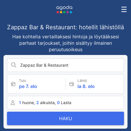
Zappaz Bar & Restaurant: hotellit lähistöllä
Hae kohteita vertaillaksesi hintoja ja löytääksesi
parhaat tarjoukset, joihin sisältyy ilmainen
peruutusoikeus
Zappaz Bar & Restaurant
Tulo
Lähtö
pe 7. elo
la 8. elo
1
huone,
2
aikuista,
0
Lasta
HAKU