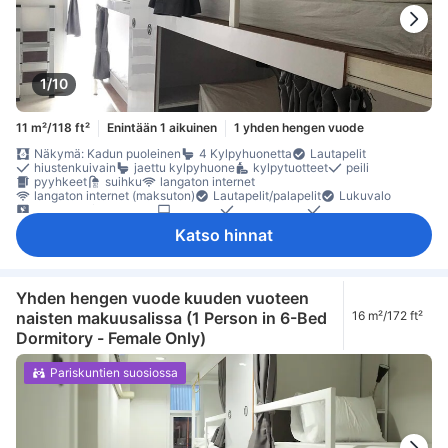
1/10
11 m²/118 ft²
Enintään 1 aikuinen
1 yhden hengen vuode
Näkymä: Kadun puoleinen
4 Kylpyhuonetta
Lautapelit
hiustenkuivain
jaettu kylpyhuone
kylpytuotteet
peili
pyyhkeet
suihku
langaton internet
langaton internet (maksuton)
Lautapelit/palapelit
Lukuvalo
satelliitti- /kaapeli-TV
taulu-tv
herätyskello
herätyspalvelu
ilmastointi
Nukkumismukavuutta parantavat tuotteet
Katso hinnat
pimennysverhot
Pistorasiat vuoteen lähellä
vuodevaatteet
äänieristys
maksuton pikakahvi
oleskelualue
pitkät sängyt (> 2 metriä)
naulakko
lokero
Rakennuksessa on portaat
sammutin
Savuttomia huoneita
Turvaominaisuudet
turvasäilytys tietokoneelle
Yhden hengen vuode kuuden vuoteen
naisten makuusalissa (1 Person in 6-Bed
16 m²/172 ft²
Dormitory - Female Only)
Pariskuntien suosiossa