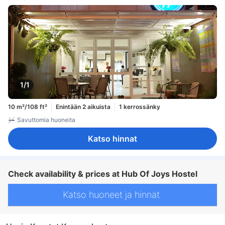
1/1
10 m²/108 ft²
Enintään 2 aikuista
1 kerrossänky
Savuttomia huoneita
Katso hinnat
Check availability & prices at Hub Of Joys Hostel
Katso huoneet ja hinnat