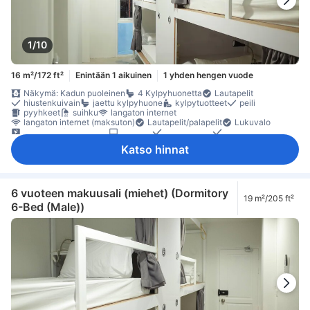
1/10
16 m²/172 ft²
Enintään 1 aikuinen
1 yhden hengen vuode
Näkymä: Kadun puoleinen
4 Kylpyhuonetta
Lautapelit
hiustenkuivain
jaettu kylpyhuone
kylpytuotteet
peili
pyyhkeet
suihku
langaton internet
langaton internet (maksuton)
Lautapelit/palapelit
Lukuvalo
satelliitti- /kaapeli-TV
taulu-tv
herätyskello
herätyspalvelu
ilmastointi
Nukkumismukavuutta parantavat tuotteet
Katso hinnat
pimennysverhot
Pistorasiat vuoteen lähellä
vuodevaatteet
äänieristys
maksuton pikakahvi
maksuton tee
oleskelualue
pitkät sängyt (> 2 metriä)
pohjakerros
naulakko
lokero
Rakennuksessa on portaat
sammutin
Savuttomia huoneita
Turvaominaisuudet
turvasäilytys tietokoneelle
6 vuoteen makuusali (miehet) (Dormitory
19 m²/205 ft²
6-Bed (Male))