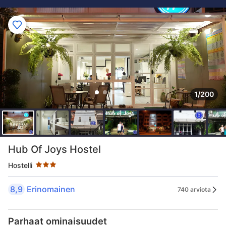
1/200
Tähtiluokitus 3 tähteä
Hub Of Joys Hostel
Hostelli
8,9
Erinomainen
740 arviota
Parhaat ominaisuudet