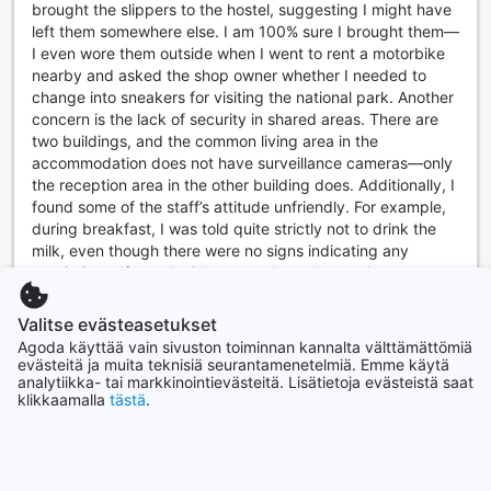
brought the slippers to the hostel, suggesting I might have
Hub Of Joys Hostel tarjoaa vierailleen erinomaiset huoneen
left them somewhere else. I am 100% sure I brought them—
mukavuudet, jotka tekevät oleskelusta miellyttävää ja
I even wore them outside when I went to rent a motorbike
rentouttavaa. Huoneissa on ilmastointi, joka takaa
nearby and asked the shop owner whether I needed to
miellyttävän lämpötilan jopa kuumimpina päivinä. Voit
change into sneakers for visiting the national park. Another
nauttia omasta rauhasta ja rentoutua television ääressä,
concern is the lack of security in shared areas. There are
joka tarjoaa viihdettä ja informaatiota lomasi aikana.
two buildings, and the common living area in the
Huoneissa on myös hiustenkuivaaja, joten voit helposti
accommodation does not have surveillance cameras—only
laittaa hiuksesi kuntoon ennen päivän seikkailuja.
the reception area in the other building does. Additionally, I
Mukavuudet eivät lopu tähän; jokaisessa huoneessa on
found some of the staff’s attitude unfriendly. For example,
myös kahvin- ja teenvalmistaja, jotta voit nauttia kupposen
during breakfast, I was told quite strictly not to drink the
suosikkijuomaasi milloin vain. Huoneet on varustettu
milk, even though there were no signs indicating any
laadukkailla kylpytuotteilla, jotka tekevät peseytymisestä
restrictions. If you decide to stay here, I strongly
miellyttävän kokemuksen. Mustat verhot takaavat
recommend keeping a close eye on your belongings, as
rauhallisen yöunen, estäen valon pääsyn huoneeseen.
there seems to be a risk of theft. My slippers were newly
Lisäksi saatavilla on ilmaiseksi pikakahvia ja teetä, sekä
Valitse evästeasetukset
bought. Although they weren’t very expensive, the situation
puhtaat liinavaatteet ja pyyhkeet, jotka tekevät
Agoda käyttää vain sivuston toiminnan kannalta välttämättömiä
and the staff’s attitude made me feel very uncomfortable
evästeitä ja muita teknisiä seurantamenetelmiä. Emme käytä
oleskelustasi entistäkin mukavampaa.
and disappointed. A bit more empathy or a better attitude
analytiikka- tai markkinointievästeitä. Lisätietoja evästeistä saat
klikkaamalla
tästä
.
from the staff would have made a big difference.
Ravintola ja Aamiaistarjonta Hub Of Joys Hostellissa
Käännä arvio
Hub Of Joys Hostel Koh Lantassa tarjoaa vierailleen
XIAOWEN
|
Kiina | Yksinmatkustava
unohtumatonta ruokailuelämystä, joka alkaa