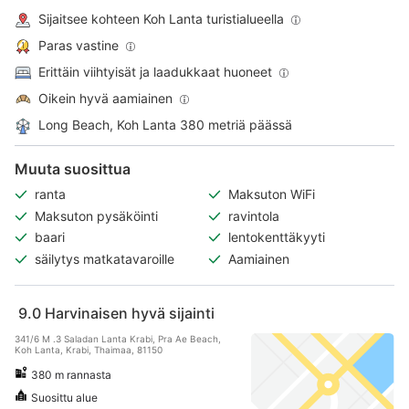
Sijaitsee kohteen Koh Lanta turistialueella
Paras vastine
Erittäin viihtyisät ja laadukkaat huoneet
Oikein hyvä aamiainen
Long Beach, Koh Lanta 380 metriä päässä
Muuta suosittua
ranta
Maksuton WiFi
Maksuton pysäköinti
ravintola
baari
lentokenttäkyyti
säilytys matkatavaroille
Aamiainen
9.0
Harvinaisen hyvä sijainti
341/6 M .3 Saladan Lanta Krabi, Pra Ae Beach,
Koh Lanta, Krabi, Thaimaa, 81150
380 m rannasta
Suosittu alue