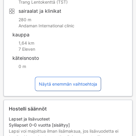
Trang Lentokenttä (TST)
sairaalat ja klinikat
280 m
Andaman International clinic
kauppa
1,64 km
7 Eleven
käteisnosto
0 m
Näytä enemmän vaihtoehtoja
Hostelli säännöt
Lapset ja lisävuoteet
Sylilapset 0–0 vuotta [sisältyy]
Lapsi voi majoittua ilman lisämaksua, jos lisävuodetta ei