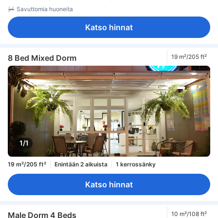
Savuttomia huoneita
Katso hinnat
8 Bed Mixed Dorm
19 m²/205 ft²
1/1
19 m²/205 ft²
Enintään 2 aikuista
1 kerrossänky
Katso hinnat
Male Dorm 4 Beds
10 m²/108 ft²