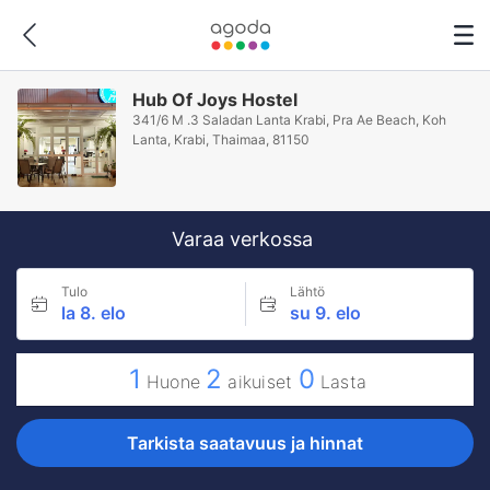
Hub Of Joys Hostel
341/6 M .3 Saladan Lanta Krabi, Pra Ae Beach, Koh
Lanta, Krabi, Thaimaa, 81150
Varaa verkossa
Tulo
Lähtö
la 8. elo
su 9. elo
1
2
0
Huone
aikuiset
Lasta
Tarkista saatavuus ja hinnat