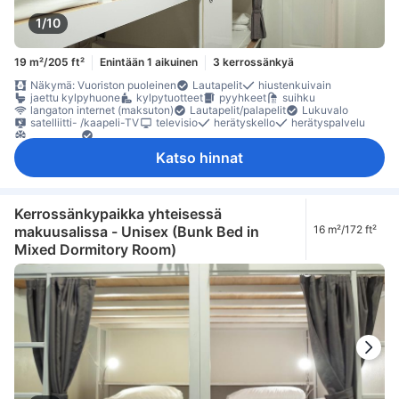
1/10
19 m²/205 ft²
Enintään 1 aikuinen
3 kerrossänkyä
Näkymä: Vuoriston puoleinen
Lautapelit
hiustenkuivain
jaettu kylpyhuone
kylpytuotteet
pyyhkeet
suihku
langaton internet (maksuton)
Lautapelit/palapelit
Lukuvalo
satelliitti- /kaapeli-TV
televisio
herätyskello
herätyspalvelu
ilmastointi
Nukkumismukavuutta parantavat tuotteet
pimennysverhot
Pistorasiat vuoteen lähellä
vuodevaatteet
Katso hinnat
äänieristys
pitkät sängyt (> 2 metriä)
naulakko
lokero
Rakennuksessa on portaat
sammutin
Savuttomia huoneita
Turvaominaisuudet
turvasäilytys tietokoneelle
Kerrossänkypaikka yhteisessä
makuusalissa - Unisex (Bunk Bed in
16 m²/172 ft²
Mixed Dormitory Room)