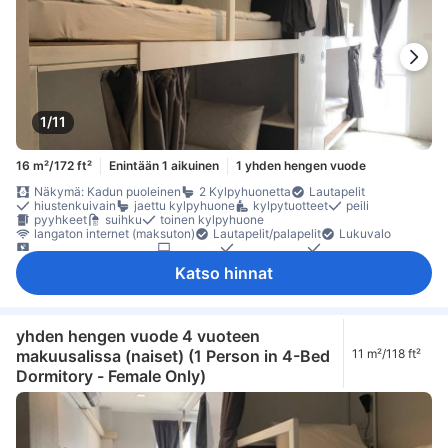
1/11
16 m²/172 ft²
Enintään 1 aikuinen
1 yhden hengen vuode
Näkymä: Kadun puoleinen
2 Kylpyhuonetta
Lautapelit
hiustenkuivain
jaettu kylpyhuone
kylpytuotteet
peili
pyyhkeet
suihku
toinen kylpyhuone
langaton internet (maksuton)
Lautapelit/palapelit
Lukuvalo
satelliitti- /kaapeli-TV
taulu-tv
herätyskello
herätyspalvelu
ilmastointi
Nukkumismukavuutta parantavat tuotteet
Katso hinnat
pimennysverhot
Pistorasiat vuoteen lähellä
vuodevaatteet
äänieristys
maksuton pikakahvi
maksuton tee
oleskelualue
pitkät sängyt (> 2 metriä)
naulakko
lokero
Rakennuksessa on portaat
sammutin
Savuttomia huoneita
Turvaominaisuudet
turvasäilytys tietokoneelle
yhden hengen vuode 4 vuoteen
makuusalissa (naiset) (1 Person in 4-Bed
11 m²/118 ft²
Dormitory - Female Only)