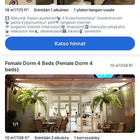
16 m²/172 ft²
Enintään 1 aikuinen
1 yhden hengen vuode
Näkymä: Kadun puoleinen
4 Kylpyhuonetta
hiustenkuivain
jaettu kylpyhuone
peili
langaton internet
langaton internet (maksuton)
ilmastointi
maksuton pikakahvi
maksuton tee
oleskelualue
lokero
sammutin
Savuttomia huoneita
Katso hinnat
Female Dorm 4 Beds (Female Dorm 4
10 m²/108 ft²
beds)
1/1
10 m²/108 ft²
Enintään 2 aikuista
1 kerrossänky