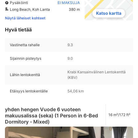
Pysäköinti
EI MAKSUJA
Long Beach, Koh Lanta
380 m
Katso kartta
Näytä läheiset kohteet
Hyvä tietää
Vastinetta rahalle
9.3
Sijainnin pisteytys
9.0
Krabi Kansainvälinen Lentokenttä
Lähin lentokenttä
(KBV)
Etäisyys lentokentälle
54,06 km
yhden hengen Vuode 6 vuoteen
makuusalissa (seka) (1 Person in 6-Bed
16 m²/172 ft²
Dormitory - Mixed)