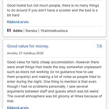
unohda vierailla lahja- ja matkamuistomyymälässä, josta
Good hostel but not much people, there is no many things
löydät ainutlaatuisia muistoja matkaltasi Koh Lantalle. Tämä
to do around if you don’t have a scooter and the bed is a
monipuolinen viihdetarjonta tekee Hub Of Joys Hostelista
bit hard
erinomaisen valinnan niin rentoutumiseen kuin sosiaaliseen
Käännä arvio
kanssakäymiseen.
Adèle
|
Ranska | Yksinmatkustava
Urheilumahdollisuudet Hub Of Joys Hostellissa
Hub Of Joys Hostel tarjoaa vierailleen monipuoliset
Good value for money.
7,6
urheilumahdollisuudet, jotka tekevät lomasta
unohtumattoman. Voit kokeilla kalastusta tai sukeltaa Koh
Arvioitu: 27. huhtikuu 2026
Lantan kirkkaissa vesissä, joissa riittää upeita merieläimiä
Good value for fairly cheap accomodation. However there
ihasteltavaksi. Jos etsit enemmän seikkailua, ratsastus
were small things that made the stay somewhat unpleasant
luonnonkauniilla rannoilla ja metsiköissä tarjoaa
such as doors not working (or no guidance how to use
ainutlaatuisen tavan nauttia saaren kauneudesta.
them properly) and making a lot of noise as people tried to
Vesilajien ystäville hostelissa on saatavilla myös kanootteja,
enter during the night. One thing to mention is that even
joilla voit tutkia rauhallisia lahdelmia ja upeita rantaviivoja.
though I had no problems personally, I saw several
Lisäksi voit vuokrata vesilajivälineitä, kuten tuulenpurjeita ja
arguments between staff and guests which was bit weird.
snorkkelivarusteita, mikä mahdollistaa unohtumattomat
The overall atmosphere was bit gloomy at times because of
hetket merivedessä. Patikointireitit vievät sinut upeisiin
that.
maisemiin, joissa voit nauttia luonnosta ja liikunnasta
samalla. Hub Of Joys Hostel on täydellinen paikka
Käännä arvio