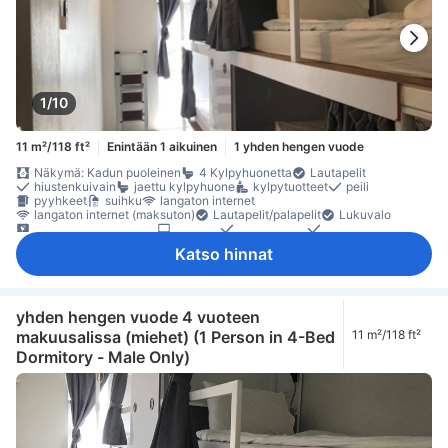
1/10
11 m²/118 ft²
Enintään 1 aikuinen
1 yhden hengen vuode
Näkymä: Kadun puoleinen
4 Kylpyhuonetta
Lautapelit
hiustenkuivain
jaettu kylpyhuone
kylpytuotteet
peili
pyyhkeet
suihku
langaton internet
langaton internet (maksuton)
Lautapelit/palapelit
Lukuvalo
satelliitti- /kaapeli-TV
taulu-tv
herätyskello
herätyspalvelu
ilmastointi
Nukkumismukavuutta parantavat tuotteet
Katso hinnat
pimennysverhot
Pistorasiat vuoteen lähellä
vuodevaatteet
äänieristys
maksuton pikakahvi
maksuton tee
oleskelualue
pitkät sängyt (> 2 metriä)
naulakko
lokero
Rakennuksessa on portaat
sammutin
Savuttomia huoneita
Turvaominaisuudet
turvasäilytys tietokoneelle
yhden hengen vuode 4 vuoteen
makuusalissa (miehet) (1 Person in 4-Bed
11 m²/118 ft²
Dormitory - Male Only)