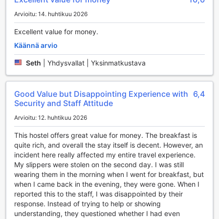
varmistaa, että huoneesi pysyy aina siistinä ja viihtyisänä,
jotta voit keskittyä nauttimaan lomastasi.
Arvioitu: 14. huhtikuu 2026
Liikkumisen mahdollisuudet Hub Of Joys Hostellissa
Excellent value for money.
Käännä arvio
Hub Of Joys Hostel tarjoaa erinomaiset kuljetuspalvelut,
jotka tekevät vierailustasi Koh Lanta -saarella entistäkin
Seth
|
Yhdysvallat | Yksinmatkustava
sujuvampaa. Hostellin alueella on ilmainen
pysäköintimahdollisuus, joten voit saapua omalla autolla
ilman huolta lisäkustannuksista. Itsepalvelupysäköinti on
Good Value but Disappointing Experience with
6,4
kätevää, ja se takaa, että autosi on aina turvallisesti
Security and Staff Attitude
parkissa, kun lähdet tutkimaan saarta.
Arvioitu: 12. huhtikuu 2026
Jos haluat tutustua ympäristöön ilman omaa autoa, Hub Of
Joys Hostel tarjoaa myös autonvuokrauspalveluja, joiden
This hostel offers great value for money. The breakfast is
avulla voit liikkua vapaasti ja kätevästi. Lisäksi hostelli
quite rich, and overall the stay itself is decent. However, an
järjestää taksipalveluja, joiden avulla pääset helposti
incident here really affected my entire travel experience.
paikasta toiseen. Olipa kohteesi sitten kauniit rannat tai
My slippers were stolen on the second day. I was still
paikalliset nähtävyydet, voit luottaa siihen, että Hub Of
wearing them in the morning when I went for breakfast, but
Joys Hostel huolehtii kuljetustarpeistasi, jotta voit keskittyä
when I came back in the evening, they were gone. When I
nauttimaan lomastasi.
reported this to the staff, I was disappointed by their
response. Instead of trying to help or showing
Hub Of Joys Hostelin Huoneen Mukavuudet
understanding, they questioned whether I had even