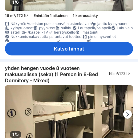
1/6
16 m²/172 ft²
Enintään 1 aikuinen
1 kerrossänky
Näkymä: Vuoriston puoleinen
hiustenkuivain
jaettu kylpyhuone
kylpytuotteet
pyyhkeet
suihku
Lautapelit/palapelit
Lukuvalo
satelliitti- /kaapeli-TV
herätyskello
ilmastointi
Nukkumismukavuutta parantavat tuotteet
pimennysverhot
Pistorasiat vuoteen lähellä
vuodevaatteet
äänieristys
pitkät sängyt (> 2 metriä)
naulakko
lokero
Katso hinnat
Rakennuksessa on portaat
sammutin
Turvaominaisuudet
turvasäilytys tietokoneelle
yhden hengen vuode 8 vuoteen
makuusalissa (seka) (1 Person in 8-Bed
16 m²/172 ft²
Dormitory - Mixed)
1/5