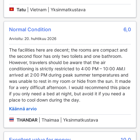
aktiivisille matkailijoille, jotka haluavat yhdistää
rentoutumisen ja seikkailun lomaansa.
Tatu
|
Vietnam | Yksinmatkustava
Hub Of Joys Hostelin Käytännölliset Palvelut
Normal Condition
6,0
Hub Of Joys Hostel Koh Lantassa tarjoaa vierailleen
Arvioitu: 20. huhtikuu 2026
kattavan valikoiman käytännöllisiä palveluja, jotka tekevät
oleskelusta mahdollisimman mukavaa ja vaivatonta.
The facilities here are decent; the rooms are compact and
Hotellissa on saatavilla pyykinpesupalvelu ja kuivapesu,
the second floor has only two toilets and one bathroom.
joten voit nauttia lomastasi ilman huolta vaatteiden
However, travelers should be aware that the air
hoidosta. Lisäksi hotellin concierge-palvelu on aina valmiina
conditioning is strictly restricted to 4:00 PM – 10:00 AM.I
auttamaan sinua kaikissa kysymyksissäsi ja tarpeissasi,
arrived at 2:00 PM during peak summer temperatures and
olipa kyseessä retkien varaaminen tai paikallisten
was unable to rest in my room or hide from the sun. It made
nähtävyyksien suositteleminen.
for a very difficult afternoon. I would recommend this place
Yhteiset tilat tarjoavat ilmaisen Wi-Fi-yhteyden, mikä tekee
if you only need a bed at night, but avoid it if you need a
yhteydenpidosta ystäviin ja perheeseen helppoa. Voit
place to cool down during the day.
nauttia internetistä myös hotellin kaikissa huoneissa, joissa
Käännä arvio
on tarjolla ilmainen Wi-Fi. Hotellissa on myös erikseen
merkitty tupakointialue, joka takaa mukautuvan ympäristön
THANDAR
|
Thaimaa | Yksinmatkustava
kaikille vieraille. Luggage storage -palvelu mahdollistaa
matkatavaroiden säilyttämisen turvallisesti, jotta voit
tutustua saareen huolettomasti. Päivittäinen siivouspalvelu
Excellent value for money
10,0