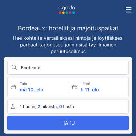
Bordeaux: hotellit ja majoituspaikat
Hae kohteita vertaillaksesi hintoja ja löytääksesi
parhaat tarjoukset, joihin sisältyy ilmainen
peruutusoikeus
Bordeaux
Tulo
Lähtö
ma 10. elo
ti 11. elo
1
huone,
2
aikuista,
0
Lasta
HAKU