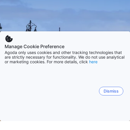
Manage Cookie Preference
Agoda only uses cookies and other tracking technologies that
are strictly necessary for functionality. We do not use analytical
or marketing cookies. For more details, click
here
Dismiss
Etusivulle
Majapaikat: Ranska
Majapaikat: Aquitainen alue
B