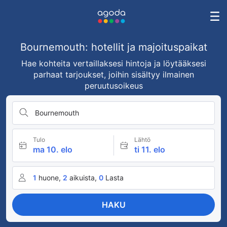
Bournemouth: hotellit ja majoituspaikat
Hae kohteita vertaillaksesi hintoja ja löytääksesi
parhaat tarjoukset, joihin sisältyy ilmainen
peruutusoikeus
Bournemouth
Tulo
Lähtö
ma 10. elo
ti 11. elo
1
huone,
2
aikuista,
0
Lasta
HAKU