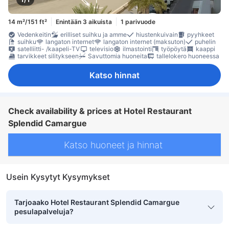
14 m²/151 ft²
Enintään 3 aikuista
1 parivuode
Vedenkeitin
erilliset suihku ja amme
hiustenkuivain
pyyhkeet
suihku
langaton internet
langaton internet (maksuton)
puhelin
satelliitti- /kaapeli-TV
televisio
ilmastointi
työpöytä
kaappi
tarvikkeet silitykseen
Savuttomia huoneita
tallelokero huoneessa
Katso hinnat
Check availability & prices at Hotel Restaurant
Splendid Camargue
Katso huoneet ja hinnat
Usein Kysytyt Kysymykset
Tarjoaako Hotel Restaurant Splendid Camargue
pesulapalveluja?