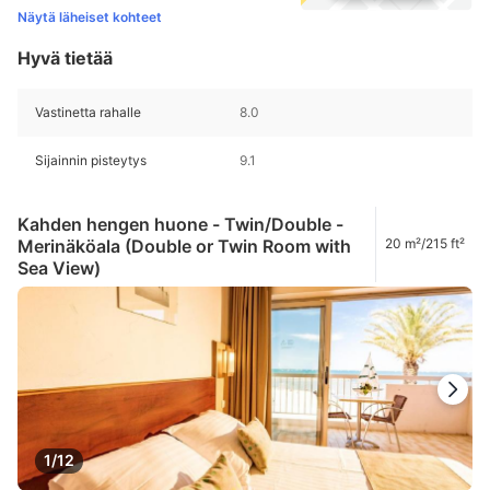
Näytä läheiset kohteet
Hyvä tietää
Vastinetta rahalle
8.0
Sijainnin pisteytys
9.1
Kahden hengen huone - Twin/Double -
Merinäköala (Double or Twin Room with
20 m²/215 ft²
Sea View)
1/12