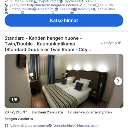
hiustenkuivain
kylpytuotteet
pyyhkeet
suihku
yksityinen kylpyhuone
langaton internet
puhelin
taulu-tv
ilmanpuhdistin
ilmastointi
Käsidesi
lämmitys
äänieristys
Ikkuna
parveke/terassi
työpöytä
kaappi
tarvikkeet silitykseen
Savuttomia huoneita
Säädettävä ilmastointi
Katso hinnat
tallelokero huoneessa
Standard - Kahden hengen huone -
Twin/Double - Kaupunkinäkymä
20 m²/215 ft²
(Standard Double or Twin Room - City
View)
1/5
20 m²/215 ft²
Enintään 2 aikuista
1 queen-vuode tai 2 yhden
hengen vuodetta
Näkymä: Ulos avautuva
Vedenkeitin
hiustenkuivain