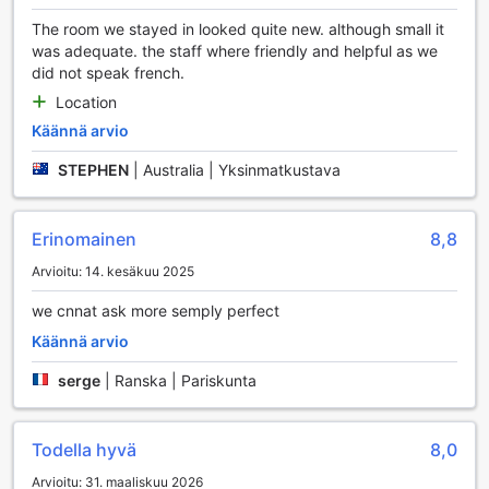
terapeutit ovat valmiina räätälöimään hoidot toiveidesi
The room we stayed in looked quite new. although small it
mukaan, jotta voit kokea täydellisen rentoutumisen ja
was adequate. the staff where friendly and helpful as we
virkistyksen. Älä unohda varata aikaa itsellesi ja nauti tästä
did not speak french.
ainutlaatuisesta elämyksestä Hotel Restaurant Splendid
Camarguessa.
Location
Käännä arvio
Urheilumahdollisuudet Hotel Restaurant Splendid
Camarguessa
STEPHEN
|
Australia | Yksinmatkustava
Hotel Restaurant Splendid Camargue tarjoaa vierailleen
ainutlaatuisen mahdollisuuden nauttia urheilusta upeissa
Erinomainen
8,8
ympäristöissä. Hotellin oma yksityinen ranta on täydellinen
Arvioitu: 14. kesäkuu 2025
paikka aktivoitua ja nauttia auringosta. Rannan pehmeä
hiekka ja rauhallinen merivesi luovat erinomaiset puitteet
we cnnat ask more semply perfect
erilaisille rantapeleille ja aktiviteeteille. Voit viettää aikaa
Käännä arvio
ystävien tai perheen kanssa pelaten lentopalloa tai nauttien
rentouttavista kävelyistä pitkin rantaa.
serge
|
Ranska | Pariskunta
Lisäksi hotellin sijainti Le Grau-du-Roissa tarjoaa helpon
pääsyn monenlaisiin vesiaktiviteetteihin, kuten melontaan ja
purjelautailuun. Ranta on täydellinen paikka myös uimiseen
Todella hyvä
8,0
ja auringonottoon, mikä tekee siitä erinomaisen valinnan
urheilullista lomaa suunnitteleville. Tule ja koe, kuinka Hotel
Arvioitu: 31. maaliskuu 2026