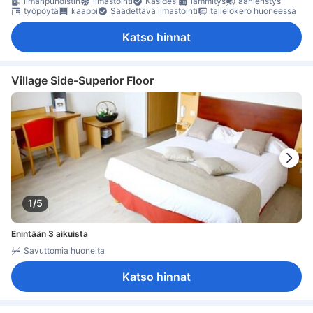
ilmanpuhdistin
ilmastointi
Käsidesi
lämmitys
äänieristys
työpöytä
kaappi
Säädettävä ilmastointi
tallelokero huoneessa
Katso hinnat
Village Side-Superior Floor
1/5
Enintään 3 aikuista
Savuttomia huoneita
Katso hinnat