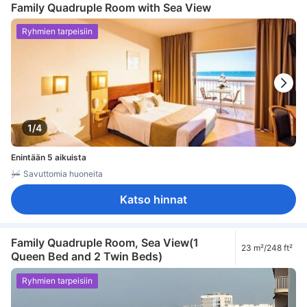
Family Quadruple Room with Sea View
Ryhmien tarpeisiin
1/4
Enintään 5 aikuista
Savuttomia huoneita
Katso hinnat
Family Quadruple Room, Sea View(1
23 m²/248 ft²
Queen Bed and 2 Twin Beds)
Ryhmien tarpeisiin