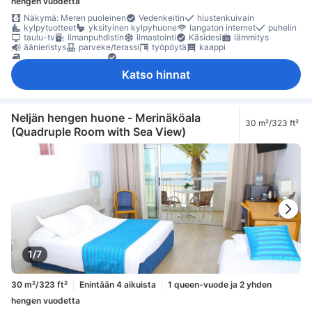
hengen vuodetta
Näkymä: Meren puoleinen
Vedenkeitin
hiustenkuivain
kylpytuotteet
yksityinen kylpyhuone
langaton internet
puhelin
taulu-tv
ilmanpuhdistin
ilmastointi
Käsidesi
lämmitys
äänieristys
parveke/terassi
työpöytä
kaappi
tarvikkeet silitykseen
Säädettävä ilmastointi
tallelokero huoneessa
Katso hinnat
Neljän hengen huone - Merinäköala
30 m²/323 ft²
(Quadruple Room with Sea View)
1/7
30 m²/323 ft²
Enintään 4 aikuista
1 queen-vuode ja 2 yhden
hengen vuodetta