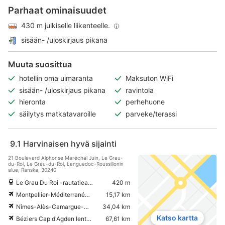
Parhaat ominaisuudet
430 m julkiselle liikenteelle.
sisään- /uloskirjaus pikana
Muuta suosittua
hotellin oma uimaranta
Maksuton WiFi
sisään- /uloskirjaus pikana
ravintola
hieronta
perhehuone
säilytys matkatavaroille
parveke/terassi
9.1
Harvinaisen hyvä sijainti
21 Boulevard Alphonse Maréchal Juin, Le Grau-
du-Roi, Le Grau-du-Roi, Languedoc-Roussillonin
alue, Ranska, 30240
Le Grau Du Roi -rautatieasema
420 m
Montpellier-Méditerranéen lentokenttä
15,17 km
Nîmes-Alès-Camargue-Cévennesin lentokenttä
34,04 km
Katso kartta
Béziers Cap d'Agden lentokenttä
67,61 km