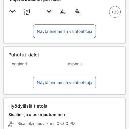
Näytä enemmän vaihtoehtoja
Puhutut kielet
englanti
espanja
hollanti
italia
Näytä enemmän vaihtoehtoja
ranska
saksa
Hyödyllisiä tietoja
Sisään- ja uloskirjautuminen
Sisäänkirjaus alkaen
03:00 PM