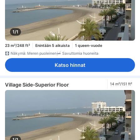
1/1
23 m²/248 ft²
Enintään 5 aikuista
1 queen-vuode
Näkymä: Meren puoleinen
Savuttomia huoneita
Katso hinnat
Village Side-Superior Floor
14 m²/151 ft²
1/1