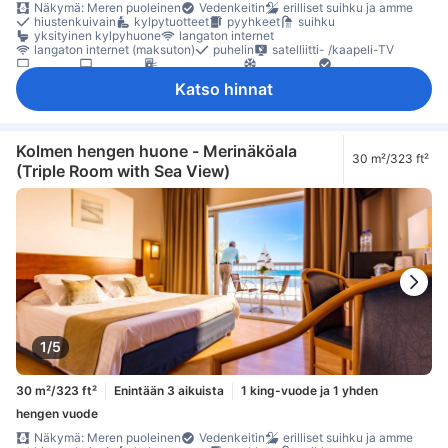
Näkymä: Meren puoleinen
Vedenkeitin
erilliset suihku ja amme
hiustenkuivain
kylpytuotteet
pyyhkeet
suihku
yksityinen kylpyhuone
langaton internet
langaton internet (maksuton)
puhelin
satelliitti- /kaapeli-TV
taulu-tv
televisio
ilmanpuhdistin
ilmastointi
Käsidesi
lämmitys
äänieristys
Ikkuna
parveke/terassi
työpöytä
Katso hinnat
kaappi
tarvikkeet silitykseen
Savuttomia huoneita
Säädettävä ilmastointi
tallelokero huoneessa
Kolmen hengen huone - Merinäköala
30 m²/323 ft²
(Triple Room with Sea View)
1/5
30 m²/323 ft²
Enintään 3 aikuista
1 king-vuode ja 1 yhden
hengen vuode
Näkymä: Meren puoleinen
Vedenkeitin
erilliset suihku ja amme