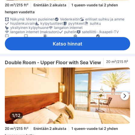
20 m²/215 ft²
Enintään 2 aikuista
1 queen-vuode tai 2 yhden
hengen vuodetta
Näkymä: Meren puoleinen
Vedenkeitin
erilliset suihku ja amme
hiustenkuivain
kylpytuotteet
pyyhkeet
suihku
yksityinen kylpyhuone
langaton internet
langaton internet (maksuton)
puhelin
satelliitti- /kaapeli-TV
taulu-tv
televisio
ilmanpuhdistin
ilmastointi
Käsidesi
lämmitys
vuodevaatteet
äänieristys
Ikkuna
parveke/terassi
Katso hinnat
Taitettava vuode
työpöytä
kaappi
tarvikkeet silitykseen
Savuttomia huoneita
Säädettävä ilmastointi
tallelokero huoneessa
Double Room - Upper Floor with Sea View
20 m²/215 ft²
1/12
20 m²/215 ft²
Enintään 2 aikuista
1 queen-vuode tai 2 yhden