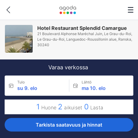
Hotel Restaurant Splendid Camargue
21 Boulevard Alphonse Maréchal Juin, Le Grau-du-Roi,
Le Grau-du-Roi, Languedoc-Roussillonin alue, Ranska,
30240
Varaa verkossa
Tulo
Lähtö
su 9. elo
ma 10. elo
1
2
0
Huone
aikuiset
Lasta
Tarkista saatavuus ja hinnat