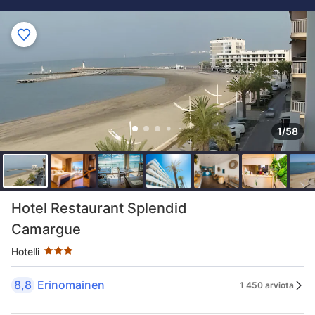
1/58
Tähtiluokitus 3 tähteä
Hotel Restaurant Splendid
Camargue
Hotelli
8,8
Erinomainen
1 450 arviota