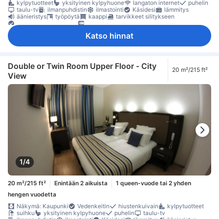
kylpytuotteet
yksityinen kylpyhuone
langaton internet
puhelin
taulu-tv
ilmanpuhdistin
ilmastointi
Käsidesi
lämmitys
äänieristys
työpöytä
kaappi
tarvikkeet silitykseen
Säädettävä ilmastointi
tallelokero huoneessa
Katso hinnat
Double or Twin Room Upper Floor - City
20 m²/215 ft²
View
1/4
20 m²/215 ft²
Enintään 2 aikuista
1 queen-vuode tai 2 yhden
hengen vuodetta
Näkymä: Kaupunki
Vedenkeitin
hiustenkuivain
kylpytuotteet
suihku
yksityinen kylpyhuone
puhelin
taulu-tv