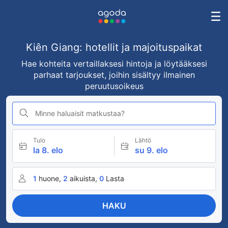
Kiên Giang: hotellit ja majoituspaikat
Hae kohteita vertaillaksesi hintoja ja löytääksesi
parhaat tarjoukset, joihin sisältyy ilmainen
peruutusoikeus
Minne haluaisit matkustaa?
Tulo
Lähtö
la 8. elo
su 9. elo
1
huone,
2
aikuista,
0
Lasta
HAKU