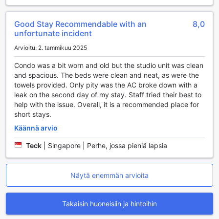
ostosmahdollisuuksia, ravintoloita ja viihdekeskuksia, jotka
tekevät siitä täydellisen paikan niin paikallisille kuin
matkailijoillekin. Tebraun vilkkaat markkinat tarjoavat
Good Stay Recommendable with an
8,0
ainutlaatuisen mahdollisuuden tutustua paikalliseen
unfortunate incident
kulttuuriin ja makuihin, kun taas suuret ostoskeskukset,
Arvioitu: 2. tammikuu 2025
kuten AEON Tebrau City, houkuttelevat shoppailijoita
laajalla valikoimallaan kansainvälisiä ja paikallisia brändejä.
Condo was a bit worn and old but the studio unit was clean
Luontoa rakastaville Tebrau tarjoaa myös rauhallisia
and spacious. The beds were clean and neat, as were the
puistoja ja viheralueita, joissa voi nauttia ulkoilmasta ja
towels provided. Only pity was the AC broke down with a
rentoutua kiireisen päivän jälkeen. Alueen läheisyys Johor
leak on the second day of my stay. Staff tried their best to
Bahru'n keskustaan mahdollistaa helpon pääsyn kaupungin
help with the issue. Overall, it is a recommended place for
moniin nähtävyyksiin, kuten Legoland Malaysiaan ja Johor
short stays.
Bahru'n vanhaan kaupunkiin, jossa voit kokea kaupungin
historian ja kulttuurin. Tebrau on täydellinen tukikohta, josta
Käännä arvio
käsin voit tutustua Johor Bahru'n monipuoliseen tarjontaan
Teck
|
Singapore | Perhe, jossa pieniä lapsia
ja nauttia Malesian ainutlaatuisesta tunnelmasta.
Matkustusohjeet Johor Bahru'n lentokentältä 45 m²
Näytä enemmän arvioita
Huoneistolle Tebraussa
Saapuminen Johor Bahruhun on vaivatonta, ja lähin
Takaisin huoneisiin ja hintoihin
lentokenttä on Senai International Airport (JHB), joka
sijaitsee noin 30 minuutin ajomatkan päässä 45 m²