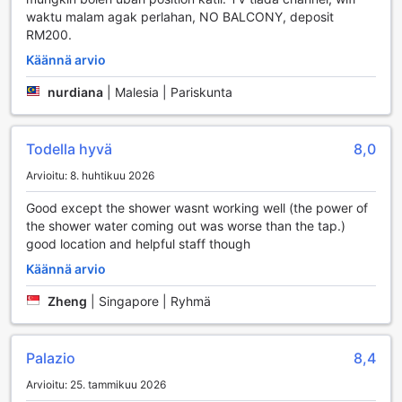
vierailustasi unohtumatonta.
waktu malam agak perlahan, NO BALCONY, deposit
RM200.
Liikennepalvelut 45 m2 Huoneistossa Tebraussa
Käännä arvio
Tervetuloa 45 m2 huoneistoon (yksiö) Tebraussa, jossa
nurdiana
|
Malesia | Pariskunta
mukavuus ja käytännöllisyys yhdistyvät täydellisesti.
Huoneiston liikennepalvelut tarjoavat vieraillesi erinomaisen
mahdollisuuden tutustua alueeseen vaivattomasti. Hotellilla
Todella hyvä
8,0
on käytössään ilmainen pysäköintimahdollisuus, joka tekee
Arvioitu: 8. huhtikuu 2026
autolla matkustamisesta vaivatonta. Olitpa sitten
liikematkalla tai lomamatkalla, voit nauttia huolettomasta
Good except the shower wasnt working well (the power of
pysäköinnistä suoraan huoneistosi läheisyydessä.
the shower water coming out was worse than the tap.)
Ilmainen pysäköinti on erityisen kätevä, jos suunnittelet
good location and helpful staff though
vierailuja paikallisiin nähtävyyksiin tai haluat tutustua Johor
Bahruun omassa tahdissasi. Pysäköintialue on turvallinen ja
Käännä arvio
hyvin hoidettu, joten voit olla rauhallisin mielin, kun jätät
Zheng
|
Singapore | Ryhmä
autosi hetkeksi. Tämä tekee 45 m2 huoneistosta
erinomaisen valinnan kaikille, jotka arvostavat helppoa ja
vaivatonta liikkuvuutta.
Palazio
8,4
Koe mukavuus 45 m² yksiössä Tebraussa
Arvioitu: 25. tammikuu 2026