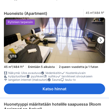
Huoneisto (Apartment)
45 m²/484 ft²
Ryhmien tarpeisiin
1/18
45 m²/484 ft²
Enintään 5 aikuista
2 queen-vuodetta ja 1 futon
Näkymä: Ulos avautuva
Vedenkeitin
hiustenkuivain
kylpytuotteet
pyyhkeet
suihku
tarvikkeet siivoukseen
langaton internet (maksuton)
Sauna
taulu-tv
Katso hinnat
Huonetyyppi määritetään hotelille saapuessa (Room
Assigned on Arrival)