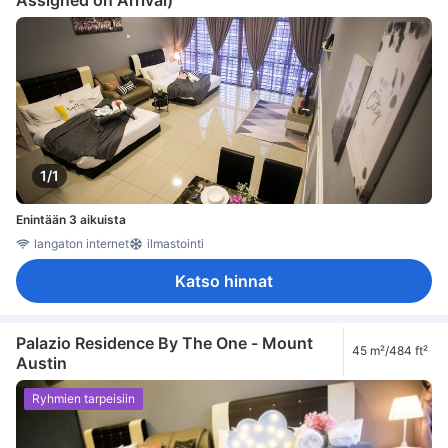
1/1
Enintään 3 aikuista
langaton internet
ilmastointi
Katso hinnat
Palazio Residence By The One - Mount
45 m²/484 ft²
Austin
Ryhmien tarpeisiin