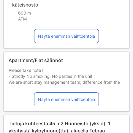
käteisnosto
690 m
ATM
Näytä enemmän vaihtoehtoja
Apartment/Flat säännöt
Please take note !!
- Strictly No smoking, No parties in the unit
We are short stay management team, difference from the
hotel. Kindly read our house rules before your check in date
to avoid any inconvenient incident or misunderstanding.
Näytä enemmän vaihtoehtoja
Appreciate your take care of my home as your own. And
please enjoy your max just like stay at your own home.
Security deposit will be refund via bank transfer after
Tietoja kohteesta 45 m2 Huoneisto (yksiö), 1
check out within 24hours .
yksityistä kylpyhuone(tta), alueella Tebrau