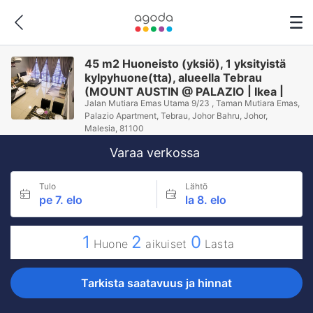
45 m2 Huoneisto (yksiö), 1 yksityistä
kylpyhuone(tta), alueella Tebrau
(MOUNT AUSTIN @ PALAZIO | Ikea |
Jalan Mutiara Emas Utama 9/23 , Taman Mutiara Emas,
Aeon + WIFI JOHOR)
Palazio Apartment, Tebrau, Johor Bahru, Johor,
Malesia, 81100
Varaa verkossa
Tulo
Lähtö
pe 7. elo
la 8. elo
1
2
0
Huone
aikuiset
Lasta
Tarkista saatavuus ja hinnat