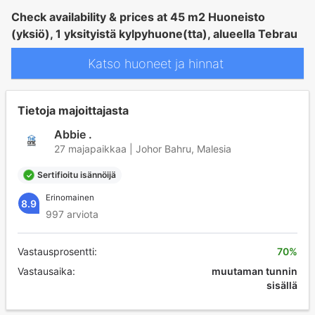
Check availability & prices at 45 m2 Huoneisto
(yksiö), 1 yksityistä kylpyhuone(tta), alueella Tebrau
Katso huoneet ja hinnat
Tietoja majoittajasta
Abbie .
27 majapaikkaa | Johor Bahru, Malesia
Sertifioitu isännöijä
Erinomainen
8.9
997 arviota
Vastausprosentti:
70%
Vastausaika:
muutaman tunnin
sisällä