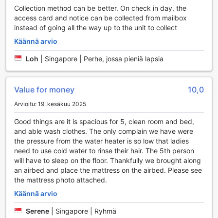
Tervetuloa 45 m² huoneistoon, joka tarjoaa täydellisen
Collection method can be better. On check in day, the
yhdistelmän mukavuutta ja käytännöllisyyttä. Huoneistossa
access card and notice can be collected from mailbox
on tehokas ilmastointi, joka takaa miellyttävän sisäilman
instead of going all the way up to the unit to collect
lämpötilan kaikissa sääolosuhteissa. Rentoudu ja nauti
Käännä arvio
omasta rauhasta, kun katselet suosikkiohjelmiasi suurelta
televisiolta. Tämä yksiö on suunniteltu erityisesti vierailijoille,
Loh
|
Singapore | Perhe, jossa pieniä lapsia
jotka arvostavat tilan toimivuutta ja kodinomaista
tunnelmaa.
Kylpyhuone on varustettu kaikilla tarvittavilla
Value for money
10,0
mukavuuksilla, mukaan lukien hiustenkuivaaja ja
laadukkaat hygieniatuotteet, jotka tekevät päivittäisestä
Arvioitu: 19. kesäkuu 2025
kauneudenhoidosta vaivatonta. Huoneistossa on myös
puhtaat liinavaatteet ja pyyhkeet, jotka lisäävät vierailusi
Good things are it is spacious for 5, clean room and bed,
mukavuutta. Olitpa sitten matkalla liiketoimissa tai lomalla,
and able wash clothes. The only complain we have were
tämä huoneisto tarjoaa sinulle kaiken tarvittavan
the pressure from the water heater is so low that ladies
täydelliseen oleskeluun Johor Bahru'ssa.
need to use cold water to rinse their hair. The 5th person
will have to sleep on the floor. Thankfully we brought along
Tebrau: Elämänrytmi ja kulttuuri Johor Bahru'ssa
an airbed and place the mattress on the airbed. Please see
the mattress photo attached.
Tebrau on eloisa ja monipuolinen alue Johor Bahru'ssa,
Käännä arvio
Malesiassa, joka yhdistää modernin elämän ja perinteiset
kulttuuriset elementit. Alueella on runsaasti
Serene
|
Singapore | Ryhmä