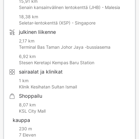
15,91 km
Senain kansainvälinen lentokenttä (JHB) - Malesia
18,38 km
Seletar-lentokenttä (XSP) - Singapore
julkinen liikenne
2,17 km
Terminal Bas Taman Johor Jaya -bussiasema
6,92 km
Stesen Keretapi Kempas Baru Station
sairaalat ja klinikat
1 km
Klinik Kesihatan Sultan Ismail
Shoppailu
8,07 km
KSL City Mall
kauppa
230 m
7 Eleven