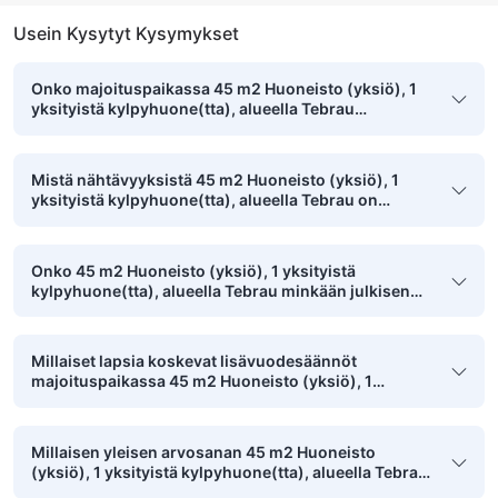
Usein Kysytyt Kysymykset
Onko majoituspaikassa 45 m2 Huoneisto (yksiö), 1
yksityistä kylpyhuone(tta), alueella Tebrau
kuntokeskus?
Mistä nähtävyyksistä 45 m2 Huoneisto (yksiö), 1
yksityistä kylpyhuone(tta), alueella Tebrau on
kävelyetäisyydellä?
Onko 45 m2 Huoneisto (yksiö), 1 yksityistä
kylpyhuone(tta), alueella Tebrau minkään julkisen
puiston lähellä?
Millaiset lapsia koskevat lisävuodesäännöt
majoituspaikassa 45 m2 Huoneisto (yksiö), 1
yksityistä kylpyhuone(tta), alueella Tebrau on?
Millaisen yleisen arvosanan 45 m2 Huoneisto
(yksiö), 1 yksityistä kylpyhuone(tta), alueella Tebrau
on saanut aiemmilta yksin matkustavilta asiakkailta?