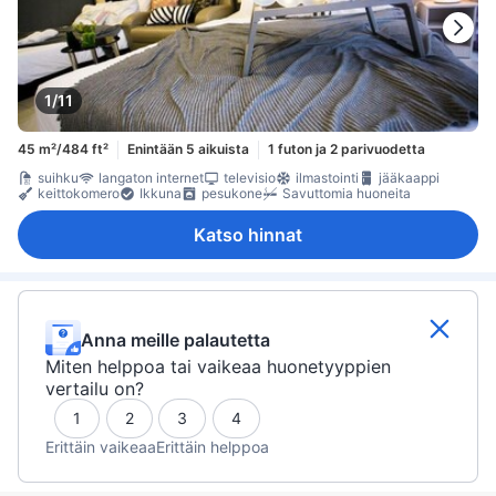
1/11
45 m²/484 ft²
Enintään 5 aikuista
1 futon ja 2 parivuodetta
suihku
langaton internet
televisio
ilmastointi
jääkaappi
keittokomero
Ikkuna
pesukone
Savuttomia huoneita
Katso hinnat
Anna meille palautetta
Miten helppoa tai vaikeaa huonetyyppien
vertailu on?
1
2
3
4
Erittäin vaikeaa
Erittäin helppoa