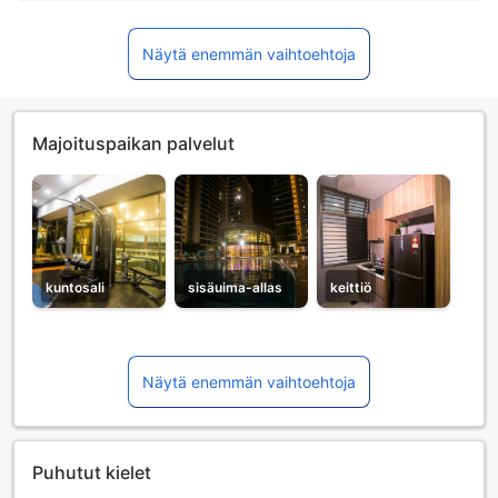
Näytä enemmän vaihtoehtoja
Majoituspaikan palvelut
kuntosali
sisäuima-allas
keittiö
Näytä enemmän vaihtoehtoja
Puhutut kielet