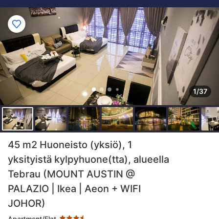
1/37
Tähtiluokitus 3.5 tähteä
45 m2 Huoneisto (yksiö), 1
yksityistä kylpyhuone(tta), alueella
Tebrau (MOUNT AUSTIN @
PALAZIO | Ikea | Aeon + WIFI
JOHOR)
Apartment/Flat