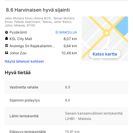
8.6
Harvinaisen hyvä sijainti
Jalan Mutiara Emas Utama 9/23 , Taman Mutiara
Emas, Palazio Apartment, Tebrau, Johor Bahru,
Johor, Malesia, 81100
Pysäköinti
EI MAKSUJA
KSL City Mall
8,07 km
Arulmigu Sri Rajakaliamman temppeli
9,64 km
Johor Zoo
10,46 km
Katso kartta
Näytä läheiset kohteet
Hyvä tietää
Vastinetta rahalle
8.9
Sijainnin pisteytys
8.6
Senain kansainvälinen lentokenttä
Lähin lentokenttä
(JHB) - Malesia
Etäisyys lentokentälle
15,91 km