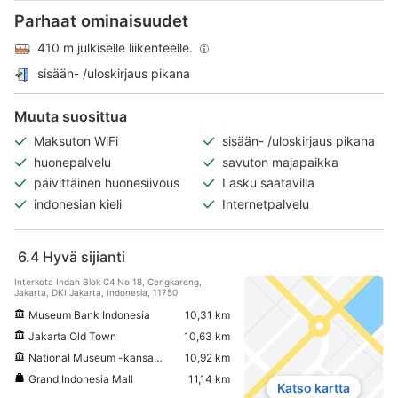
Parhaat ominaisuudet
410 m julkiselle liikenteelle.
sisään- /uloskirjaus pikana
Muuta suosittua
Maksuton WiFi
sisään- /uloskirjaus pikana
huonepalvelu
savuton majapaikka
päivittäinen huonesiivous
Lasku saatavilla
indonesian kieli
Internetpalvelu
6.4
Hyvä sijianti
Interkota Indah Blok C4 No 18, Cengkareng,
Jakarta, DKI Jakarta, Indonesia, 11750
Museum Bank Indonesia
10,31 km
Jakarta Old Town
10,63 km
National Museum -kansallismuseo
10,92 km
Grand Indonesia Mall
11,14 km
Katso kartta