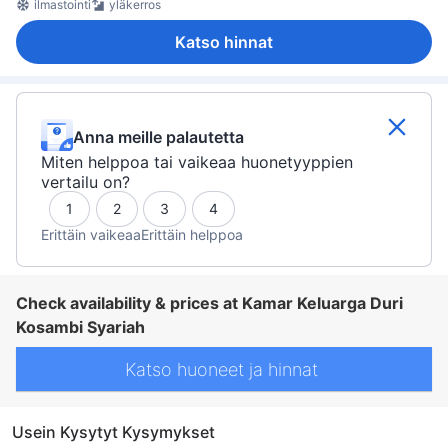
ilmastointi
yläkerros
Katso hinnat
Anna meille palautetta
Miten helppoa tai vaikeaa huonetyyppien
vertailu on?
1
2
3
4
Erittäin vaikeaa
Erittäin helppoa
Check availability & prices at Kamar Keluarga Duri
Kosambi Syariah
Katso huoneet ja hinnat
Usein Kysytyt Kysymykset