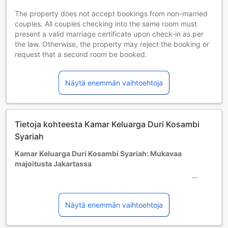
The property does not accept bookings from non-married
couples. All couples checking into the same room must
present a valid marriage certificate upon check-in as per
the law. Otherwise, the property may reject the booking or
request that a second room be booked.
Lapset ja lisävuoteet
Sylilapset 0–2 vuotta [sisältyy]
Näytä enemmän vaihtoehtoja
Lapsi voi majoittua ilman lisämaksua, jos lisävuodetta ei
tarvita. Huom. Lasten matkasänky on saatavilla
varaustilanteen salliessa, ja siitä voidaan veloittaa
lisämaksu.
Tietoja kohteesta Kamar Keluarga Duri Kosambi
Lapset 3–12 vuotta [sisältyy]
Lapsi majoittuu ilmaiseksi, jos nukkuu jo olemassa olevilla
Syariah
vuoteilla. Huomaa: jos tarvitset pinnasängyn, siitä voidaan
Kamar Keluarga Duri Kosambi Syariah: Mukavaa
veloittaa erikseen.
majoitusta Jakartassa
Yli 13-vuotiaat vieraat katsotaan aikuisiksi.
Lisävuoteiden saatavuus riippuu valitsemastasi huoneesta;
Kamar Keluarga Duri Kosambi Syariah on viehättävä 2
tarkista kunkin huoneen kohdalta huonekoko lisätietoa
tähden hotelli, joka sijaitsee vilkkaassa Jakartassa,
saadaksesi.
Indonesiassa. Hotelli avattiin vuonna 2017 ja se on saanut
Näytä enemmän vaihtoehtoja
Kun varaat enemmän kuin 5 huonetta, eri käytännöt ja
viimeisimmät remontit samana vuonna, mikä takaa
ehdot saattavat päteä.
modernin ja mukautuvan ympäristön vierailleen. Hotellissa