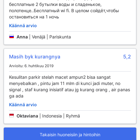
бесплатные 2 бутылки воды и сладенькое,
kosteassa ilmastossa, jossa mukavuus on avainasemassa.
полотенце..Бесплатный wi fi. В целом сойдёт,чтобы
Lisäksi huoneissa on satelliitti- ja kaapelitelevisio, joka
остановиться на 1 ночь
tarjoaa laajan valikoiman kanavia, jotta voit nauttia
suosikkiohjelmistasi ja elokuvistasi. Vieraat saavat myös
Käännä arvio
ilmaisia pullovesiä, jotka pitävät huolen nesteytyksestäsi
päivän aikana. Huoneissa on tarjolla kaikki tarvittavat
Anna
|
Venäjä | Pariskunta
hygieniatuotteet, kuten saippuat ja shampoo, sekä puhtaat
pyyhkeet, jotta voit nauttia täydellisestä rentoutumisesta ja
huolettomasta lomasta.
Masih byk kurangnya
5,2
Arvioitu: 6. huhtikuu 2019
Ravintolapalvelut Kamar Keluarga Duri Kosambi Syariah
-hotellissa
Kesulitan parkir stelah macet ampun2 bisa sangat
menyebalkan , pintu jam 11 mlm di kunci jadi muter, no
Kamar Keluarga Duri Kosambi Syariah -hotellissa
signal , staf kurang inisiatif atau jg kurang orang , air panas
ruokailuelämys on suunniteltu tarjoamaan vieraille
ga ada
mukavuutta ja laatua suoraan huoneeseensa. Hotelli tarjoaa
Käännä arvio
erinomaisen huonepalvelun, joka mahdollistaa herkullisten
aterioiden nauttimisen rauhassa omassa tilassa. Olipa
Oktaviana
|
Indonesia | Ryhmä
kyseessä aamiainen, lounas tai illallinen, henkilökunta on
valmis täyttämään toiveesi ja tarjoamaan paikallisia makuja
tai kansainvälisiä herkkuja, jotka tuovat iloa jokaiselle
Takaisin huoneisiin ja hintoihin
ruokailuhetkelle.