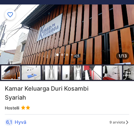
1/13
Kamar Keluarga Duri Kosambi
Syariah
Hostelli
6,1
Hyvä
9 arviota