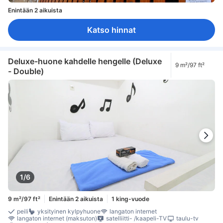
Enintään 2 aikuista
Katso hinnat
Deluxe-huone kahdelle hengelle (Deluxe
9 m²/97 ft²
- Double)
1/6
9 m²/97 ft²
Enintään 2 aikuista
1 king-vuode
peili
yksityinen kylpyhuone
langaton internet
langaton internet (maksuton)
satelliitti- /kaapeli-TV
taulu-tv