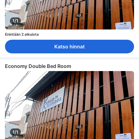
1/1
Enintään 2 aikuista
Katso hinnat
Economy Double Bed Room
1/1