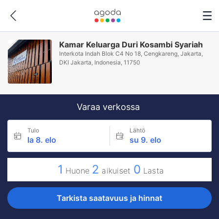
Kamar Keluarga Duri Kosambi Syariah
Interkota Indah Blok C4 No 18, Cengkareng, Jakarta,
DKI Jakarta, Indonesia, 11750
Varaa verkossa
Tulo
Lähtö
la 8. elo
su 9. elo
1
2
0
Huone
aikuiset
Lasta
Tarkista saatavuus ja hinnat