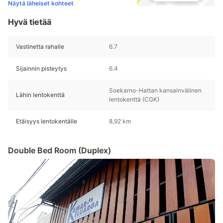
Näytä läheiset kohteet
Hyvä tietää
Vastinetta rahalle
6.7
Sijainnin pisteytys
6.4
Soekarno-Hattan kansainvälinen
Lähin lentokenttä
lentokenttä (CGK)
Etäisyys lentokentälle
8,92 km
Double Bed Room (Duplex)