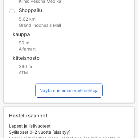
Klinik Pesona Medika
Shoppailu
5,62 km
Grand Indonesia Mall
kauppa
90 m
Alfamart
käteisnosto
360 m
ATM
Näytä enemmän vaihtoehtoja
Hostelli säännöt
Lapset ja lisävuoteet
Sylilapset 0–2 vuotta [sisältyy]