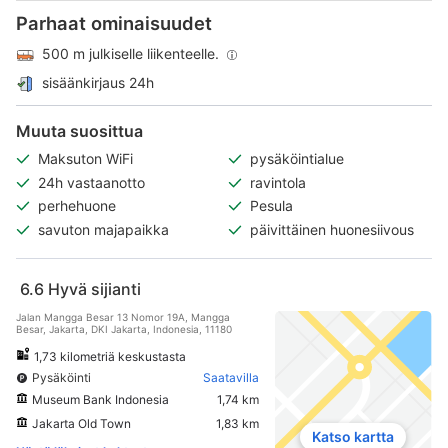
Parhaat ominaisuudet
500 m julkiselle liikenteelle.
sisäänkirjaus 24h
Muuta suosittua
Maksuton WiFi
pysäköintialue
24h vastaanotto
ravintola
perhehuone
Pesula
savuton majapaikka
päivittäinen huonesiivous
6.6
Hyvä sijianti
Jalan Mangga Besar 13 Nomor 19A, Mangga
Besar, Jakarta, DKI Jakarta, Indonesia, 11180
1,73 kilometriä keskustasta
Pysäköinti
Saatavilla
Museum Bank Indonesia
1,74 km
Jakarta Old Town
1,83 km
Katso kartta