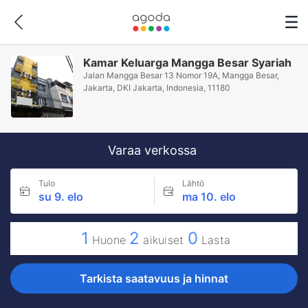
Kamar Keluarga Mangga Besar Syariah
Jalan Mangga Besar 13 Nomor 19A, Mangga Besar,
Jakarta, DKI Jakarta, Indonesia, 11180
Varaa verkossa
Tulo
Lähtö
su 9. elo
ma 10. elo
1
2
0
Huone
aikuiset
Lasta
Tarkista saatavuus ja hinnat