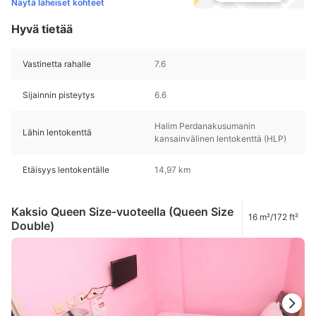
Näytä läheiset kohteet
Hyvä tietää
Vastinetta rahalle
7.6
Sijainnin pisteytys
6.6
Halim Perdanakusumanin
Lähin lentokenttä
kansainvälinen lentokenttä (HLP)
Etäisyys lentokentälle
14,97 km
Kaksio Queen Size-vuoteella (Queen Size
16 m²/172 ft²
Double)