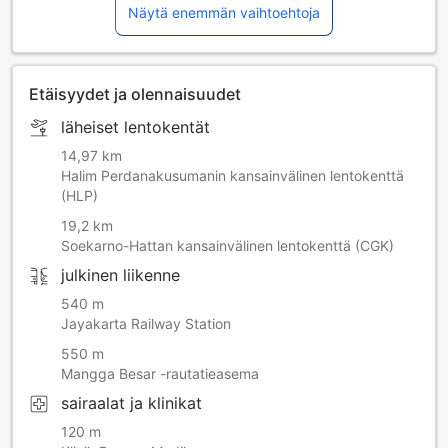
Näytä enemmän vaihtoehtoja
Etäisyydet ja olennaisuudet
läheiset lentokentät
14,97 km
Halim Perdanakusumanin kansainvälinen lentokenttä
(HLP)
19,2 km
Soekarno-Hattan kansainvälinen lentokenttä (CGK)
julkinen liikenne
540 m
Jayakarta Railway Station
550 m
Mangga Besar -rautatieasema
sairaalat ja klinikat
120 m