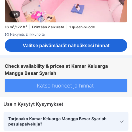
1/4
16 m²/172 ft²
Enintään 2 aikuista
1 queen-vuode
Näkymä: Ei ikkunoita
Valitse päivämäärät nähdäksesi hinnat
Check availability & prices at Kamar Keluarga
Mangga Besar Syariah
Katso huoneet ja hinnat
Usein Kysytyt Kysymykset
Tarjoaako Kamar Keluarga Mangga Besar Syariah
pesulapalveluja?