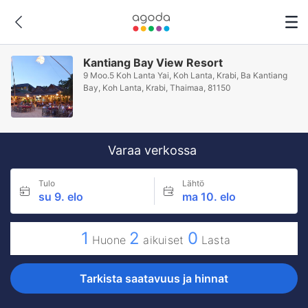
Kantiang Bay View Resort
9 Moo.5 Koh Lanta Yai, Koh Lanta, Krabi, Ba Kantiang
Bay, Koh Lanta, Krabi, Thaimaa, 81150
Varaa verkossa
Tulo
Lähtö
su 9. elo
ma 10. elo
1
2
0
Huone
aikuiset
Lasta
Tarkista saatavuus ja hinnat