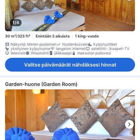
1/4
30 m²/323 ft²
Enintään 2 aikuista
1 king-vuode
Näkymä: Meren puoleinen
hiustenkuivain
kylpytuotteet
yksityinen kylpyhuone
langaton internet
satelliitti- /kaapeli-TV
televisio
ilmastointi
jääkaappi
maksuton pullovesi
Valitse päivämäärät nähdäksesi hinnat
Garden-huone (Garden Room)