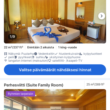
1/9
22 m²/237 ft²
Enintään 2 aikuista
1 king-vuode
Näkymä: Puutarha
Vedenkeitin
hiustenkuivain
kylpytuotteet
peili
pyyhkeet
suihku
yksityinen kylpyhuone
langaton internet (maksuton)
satelliitti- /kaapeli-TV
Valitse päivämäärät nähdäksesi hinnat
Perhesviitti (Suite Family Room)
25 m²/269 ft²
Ryhmien tarpeisiin