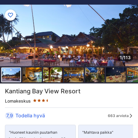
1/113
Tähtiluokitus 3.5 tähteä
Kantiang Bay View Resort
Lomakeskus
7,9
Todella hyvä
663 arviota
"Huoneet kauniin puutarhan
"Mahtava paikka"