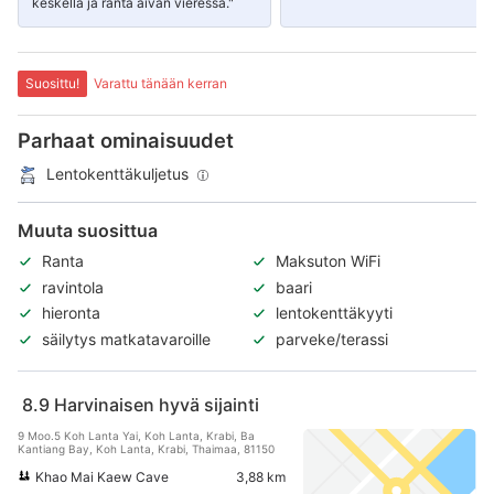
keskellä ja ranta aivan vieressä."
Suosittu!
Varattu tänään kerran
Parhaat ominaisuudet
Lentokenttäkuljetus
Muuta suosittua
Ranta
Maksuton WiFi
ravintola
baari
hieronta
lentokenttäkyyti
säilytys matkatavaroille
parveke/terassi
8.9
Harvinaisen hyvä sijainti
9 Moo.5 Koh Lanta Yai, Koh Lanta, Krabi, Ba
Kantiang Bay, Koh Lanta, Krabi, Thaimaa, 81150
Khao Mai Kaew Cave
3,88 km