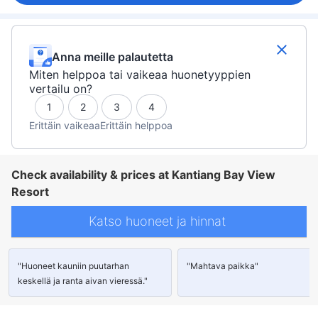
Anna meille palautetta
Miten helppoa tai vaikeaa huonetyyppien
vertailu on?
1
2
3
4
Erittäin vaikeaa
Erittäin helppoa
Check availability & prices at Kantiang Bay View
Resort
Katso huoneet ja hinnat
"Huoneet kauniin puutarhan
"Mahtava paikka"
keskellä ja ranta aivan vieressä."