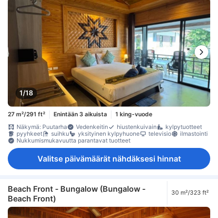
1/18
27 m²/291 ft²
Enintään 3 aikuista
1 king-vuode
Näkymä: Puutarha
Vedenkeitin
hiustenkuivain
kylpytuotteet
pyyhkeet
suihku
yksityinen kylpyhuone
televisio
ilmastointi
Nukkumismukavuutta parantavat tuotteet
Valitse päivämäärät nähdäksesi hinnat
Beach Front - Bungalow (Bungalow -
30 m²/323 ft²
Beach Front)