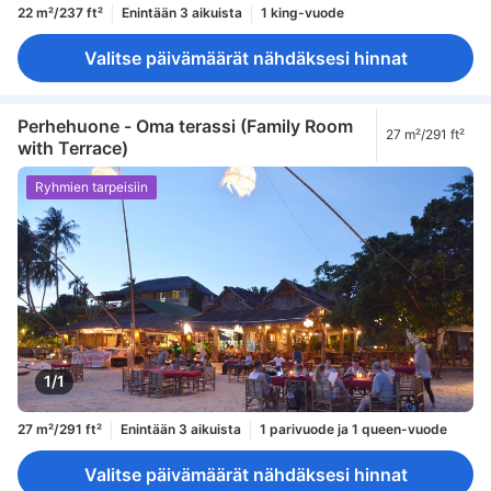
22 m²/237 ft²
Enintään 3 aikuista
1 king-vuode
Valitse päivämäärät nähdäksesi hinnat
Perhehuone - Oma terassi (Family Room
27 m²/291 ft²
with Terrace)
Ryhmien tarpeisiin
1/1
27 m²/291 ft²
Enintään 3 aikuista
1 parivuode ja 1 queen-vuode
Valitse päivämäärät nähdäksesi hinnat