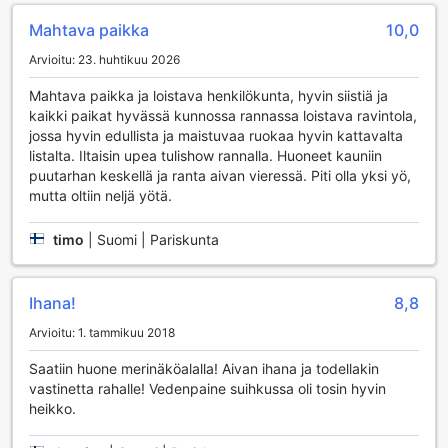
Lisäksi resortissa on tarjolla rentouttavia hierontapalveluja,
jotka auttavat sinua irrottautumaan arjen kiireistä.
Mahtava paikka
10,0
Ammattitaitoiset hierojat tarjoavat erilaisia hoitoja, jotka
Arvioitu: 23. huhtikuu 2026
virkistävät kehoasi ja mieltäsi. Voit myös viettää aikaa
yhteisessä olohuoneessa tai televisioalueella, jossa voit
Mahtava paikka ja loistava henkilökunta, hyvin siistiä ja
katsoa suosikkiohjelmiasi tai elokuviasi muiden vieraiden
kaikki paikat hyvässä kunnossa rannassa loistava ravintola,
kanssa. Kantiang Bay View Resortin viihdemahdollisuudet
jossa hyvin edullista ja maistuvaa ruokaa hyvin kattavalta
luovat täydellisen ympäristön rentoutumiseen ja
listalta. Iltaisin upea tulishow rannalla. Huoneet kauniin
hauskanpitoon.
puutarhan keskellä ja ranta aivan vieressä. Piti olla yksi yö,
mutta oltiin neljä yötä.
Kantiang Bay View Resortin Urheilumahdollisuudet
timo
|
Suomi | Pariskunta
Kantiang Bay View Resort tarjoaa upeita
urheilumahdollisuuksia, jotka vievät lomasi aktiivisuudet
uudelle tasolle. Kalastus on yksi suosituimmista
Ihana!
8,8
aktiviteeteista, ja täällä voit nauttia rauhallisista hetkistä
merellä, joko omatoimisesti tai paikallisten oppaiden
Arvioitu: 1. tammikuu 2018
kanssa. Vain muutaman askeleen päässä rannasta voit
vuokrata veneen ja lähteä seikkailemaan kauniille vesille,
Saatiin huone merinäköalalla! Aivan ihana ja todellakin
joissa voit kokea meren rauhoittavan voiman ja ehkäpä
vastinetta rahalle! Vedenpaine suihkussa oli tosin hyvin
napata saaliiksesi päivän herkkuja.
heikko.
Sukelluksen ja snorklauksen ystäville Kantiang Bay View
Resort tarjoaa erinomaiset olosuhteet tutustua värikkäisiin