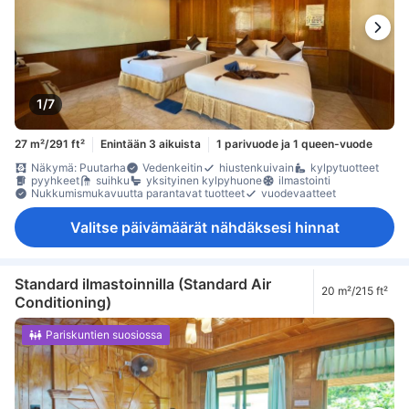
1/7
27 m²/291 ft²
Enintään 3 aikuista
1 parivuode ja 1 queen-vuode
Näkymä: Puutarha
Vedenkeitin
hiustenkuivain
kylpytuotteet
pyyhkeet
suihku
yksityinen kylpyhuone
ilmastointi
Nukkumismukavuutta parantavat tuotteet
vuodevaatteet
Valitse päivämäärät nähdäksesi hinnat
Standard ilmastoinnilla (Standard Air
20 m²/215 ft²
Conditioning)
Pariskuntien suosiossa