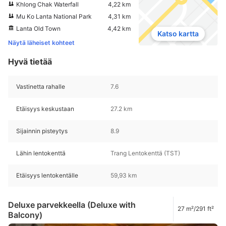
Khlong Chak Waterfall
4,22 km
Mu Ko Lanta National Park
4,31 km
Lanta Old Town
4,42 km
Katso kartta
Näytä läheiset kohteet
Hyvä tietää
Vastinetta rahalle
7.6
Etäisyys keskustaan
27.2 km
Sijainnin pisteytys
8.9
Lähin lentokenttä
Trang Lentokenttä (TST)
Etäisyys lentokentälle
59,93 km
Deluxe parvekkeella (Deluxe with
27 m²/291 ft²
Balcony)