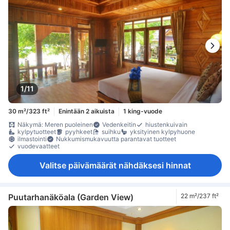
1/11
30 m²/323 ft²
Enintään 2 aikuista
1 king-vuode
Näkymä: Meren puoleinen
Vedenkeitin
hiustenkuivain
kylpytuotteet
pyyhkeet
suihku
yksityinen kylpyhuone
ilmastointi
Nukkumismukavuutta parantavat tuotteet
vuodevaatteet
Valitse päivämäärät nähdäksesi hinnat
Puutarhanäköala (Garden View)
22 m²/237 ft²