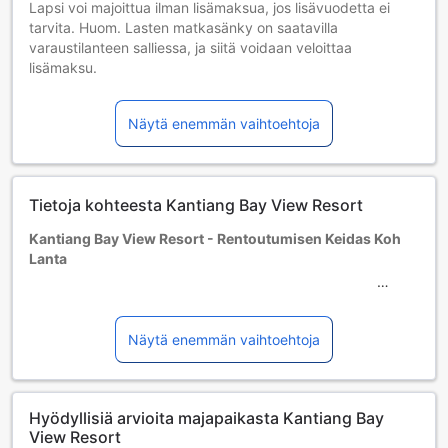
Lapsi voi majoittua ilman lisämaksua, jos lisävuodetta ei
tarvita. Huom. Lasten matkasänky on saatavilla
varaustilanteen salliessa, ja siitä voidaan veloittaa
lisämaksu.
Lapset 2–6 vuotta [sisältyy]
Lapsi majoittuu ilmaiseksi, jos nukkuu jo olemassa olevilla
Näytä enemmän vaihtoehtoja
vuoteilla. Huomaa: jos tarvitset pinnasängyn, siitä voidaan
veloittaa erikseen.
Yli 7-vuotiaat vieraat katsotaan aikuisiksi.
Lisävuoteiden saatavuus riippuu valitsemastasi huoneesta;
Tietoja kohteesta Kantiang Bay View Resort
tarkista kunkin huoneen kohdalta huonekoko lisätietoa
saadaksesi.
Kantiang Bay View Resort - Rentoutumisen Keidas Koh
Kun varaat enemmän kuin 5 huonetta, eri käytännöt ja
Lanta
ehdot saattavat päteä.
Kantiang Bay View Resort on viehättävä 3.5 tähden hotelli,
joka sijaitsee upeassa Koh Lantan saaren ympäristössä
Näytä enemmän vaihtoehtoja
Thaimaassa. Rakennettu vuonna 2000 ja viimeksi
remontoitu vuonna 2014, tämä hotelli tarjoaa modernia
mukavuutta ja rauhoittavaa tunnelmaa, joka tekee siitä
Hyödyllisiä arvioita majapaikasta Kantiang Bay
täydellisen paikan lomailijalle. Hotelli sijaitsee 27,2 kilometrin
View Resort
päässä kaupungin keskustasta, mikä takaa vieraille