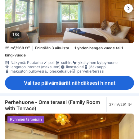
1/8
25 m²/269 ft²
Enintään 3 aikuista
1 yhden hengen vuode tai 1
king-vuode
Näkymä: Puutarha
peili
suihku
yksityinen kylpyhuone
langaton internet (maksuton)
ilmastointi
jääkaappi
maksuton pullovesi
oleskelualue
parveke/terassi
Valitse päivämäärät nähdäksesi hinnat
Perhehuone - Oma terassi (Family Room
27 m²/291 ft²
with Terrace)
Ryhmien tarpeisiin