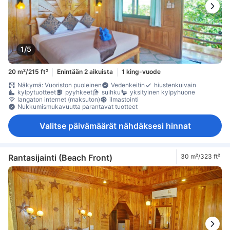
1/5
20 m²/215 ft²
Enintään 2 aikuista
1 king-vuode
Näkymä: Vuoriston puoleinen
Vedenkeitin
hiustenkuivain
kylpytuotteet
pyyhkeet
suihku
yksityinen kylpyhuone
langaton internet (maksuton)
ilmastointi
Nukkumismukavuutta parantavat tuotteet
Valitse päivämäärät nähdäksesi hinnat
Rantasijainti (Beach Front)
30 m²/323 ft²