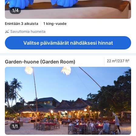
1/4
Enintään 3 aikuista
1 king-vuode
Savuttomia huoneita
Valitse päivämäärät nähdäksesi hinnat
Garden-huone (Garden Room)
22 m²/237 ft²
1/1