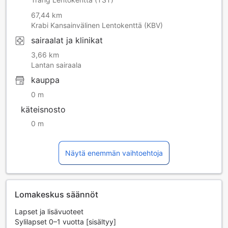
67,44 km
Krabi Kansainvälinen Lentokenttä (KBV)
sairaalat ja klinikat
3,66 km
Lantan sairaala
kauppa
0 m
käteisnosto
0 m
Näytä enemmän vaihtoehtoja
Lomakeskus säännöt
Lapset ja lisävuoteet
Sylilapset 0–1 vuotta [sisältyy]