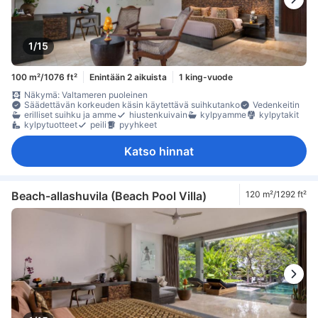
1/15
100 m²/1076 ft²
Enintään 2 aikuista
1 king-vuode
Näkymä: Valtameren puoleinen
Säädettävän korkeuden käsin käytettävä suihkutanko
Vedenkeitin
erilliset suihku ja amme
hiustenkuivain
kylpyamme
kylpytakit
kylpytuotteet
peili
pyyhkeet
Katso hinnat
Beach-allashuvila (Beach Pool Villa)
120 m²/1292 ft²