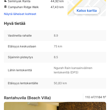
Seminyak Ranta
44,92 km
Campuhan Ridge Walk
47,43 km
Katso kartta
Näytä läheiset kohteet
Hyvä tietää
Vastinetta rahalle
8.9
Etäisyys keskustaan
75 km
Sijainnin pisteytys
8.5
Ngurah Rain kansainvälinen
Lähin lentokenttä
lentokenttä (DPS)
Etäisyys lentokentälle
50,83 km
Rantahuvila (Beach Villa)
110 m²/1184 ft²