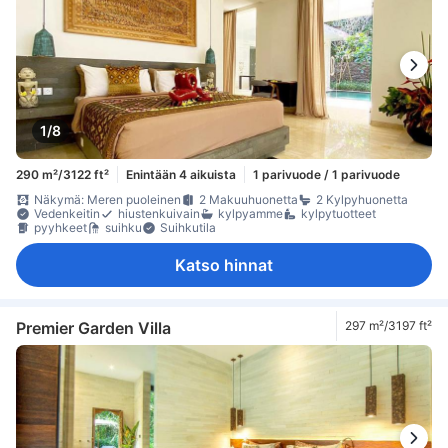
1/8
290 m²/3122 ft²
Enintään 4 aikuista
1 parivuode / 1 parivuode
Näkymä: Meren puoleinen
2 Makuuhuonetta
2 Kylpyhuonetta
Vedenkeitin
hiustenkuivain
kylpyamme
kylpytuotteet
pyyhkeet
suihku
Suihkutila
Katso hinnat
Premier Garden Villa
297 m²/3197 ft²