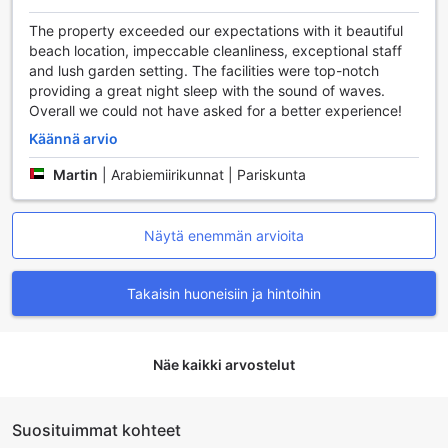
maisemissa.
The property exceeded our expectations with it beautiful
Kelapa Retreat ja Spa Hotelin Huonepalvelut
beach location, impeccable cleanliness, exceptional staff
and lush garden setting. The facilities were top-notch
Kelapa Retreat ja Spa Hotel Bali tarjoaa vierailleen
providing a great night sleep with the sound of waves.
ensiluokkaiset huonepalvelut, jotka tekevät oleskelusta
Overall we could not have asked for a better experience!
unohtumatonta. Huoneet on varustettu ilmastoinnilla, joka
Käännä arvio
takaa miellyttävän lämpötilan trooppisessa ympäristössä.
Mukavuuksia täydentävät pehmeät kylpytakit ja
Martin
|
Arabiemiirikunnat | Pariskunta
hiustenkuivaaja, jotka tekevät valmistautumisesta päivään
vaivatonta. Huoneissa on myös televisio satelliitti- ja
kaapelikanavilla, joten voit nauttia suosikkiohjelmistasi
Näytä enemmän arvioita
rentouttavassa ympäristössä. Minibaari ja jääkaappi
tarjoavat mahdollisuuden nauttia virkistäviä juomia, kun
taas kahvin ja teen valmistamiseen tarkoitetut välineet
Takaisin huoneisiin ja hintoihin
tekevät aamiaisesta erityisen.
Lisäksi jokaisessa huoneessa on oma parveke tai terassi,
jolta avautuu upea näkymä ympäröivään trooppiseen
Näe kaikki arvostelut
puutarhaan. Voit nauttia aamukahvisi tai iltapäiväteesi
rauhassa, kun taas iltaisin voit rentoutua pimennysverhojen
suojassa. Huoneet on varustettu myös ilmaisilla pullovesillä,
liinavaatteilla ja pyyhkeillä, jotka tekevät oleskelustasi
Suosituimmat kohteet
entistä mukavampaa. Kelapa Retreat ja Spa Hotel tarjoaa