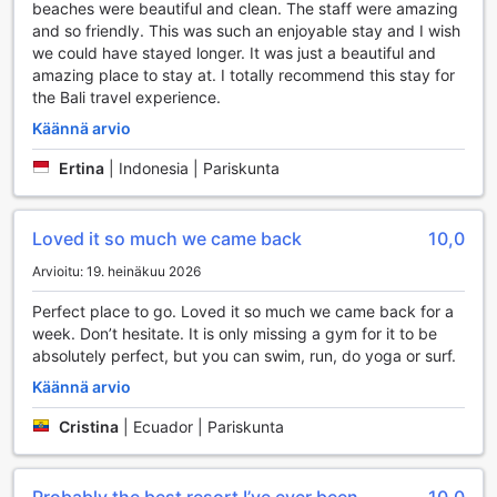
hotellin tarjoamat surffitunnit ovat täydellinen tapa oppia tai
beaches were beautiful and clean. The staff were amazing
hioa taitojasi aaltojen keskellä. Olitpa sitten rentoutumassa
and so friendly. This was such an enjoyable stay and I wish
uima-altaalla tai nauttimassa aktiivisista vesiseikkailuista,
we could have stayed longer. It was just a beautiful and
Kelapa Retreat ja Spa Hotel Bali tarjoaa unohtumattomia
amazing place to stay at. I totally recommend this stay for
hetkiä ja elämyksiä jokaiselle urheilun ystävälle.
the Bali travel experience.
Käännä arvio
Kelapa Retreat and Spa Hotel Bali:n Käytännön Palvelut
Ertina
|
Indonesia | Pariskunta
Kelapa Retreat and Spa Hotel Bali tarjoaa vierailleen
erinomaisia käytännön palveluja, jotka tekevät oleskelusta
vaivattoman ja miellyttävän. Hotellissa on saatavilla
Loved it so much we came back
10,0
pesulapalvelut, kuivauspalvelut sekä huonepalvelu, joten
voit nauttia rentouttavasta lomastasi ilman huolia arjen
Arvioitu: 19. heinäkuu 2026
askareista. Lisäksi hotellin concierge-palvelu on aina
Perfect place to go. Loved it so much we came back for a
valmiina auttamaan sinua kaikissa kysymyksissä ja
week. Don’t hesitate. It is only missing a gym for it to be
järjestelyissä, jotta voit keskittyä vain lomaasi.
absolutely perfect, but you can swim, run, do yoga or surf.
Hotellissa on myös turvalliset tallelokerot, jotka tarjoavat
rauhallisen mielen arvokkaiden tavaroiden säilyttämisessä.
Käännä arvio
Ilmainen Wi-Fi on käytettävissä kaikissa huoneissa sekä
julkisissa tiloissa, joten voit helposti pysyä yhteydessä
Cristina
|
Ecuador | Pariskunta
ystäviisi ja perheeseesi. Hotellin express sisään- ja
uloskirjautumispalvelu sekä matkatavaroiden säilytys
tekevät saapumisesta ja lähtemisestä vaivatonta.