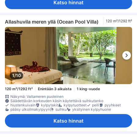
Katso hinnat
Allashuvila meren yllä (Ocean Pool Villa)
120 m²/1292 ft²
1/10
120 m²/1292 ft²
Enintään 3 aikuista
1 king-vuode
Näkymä: Valtameren puoleinen
Säädettävän korkeuden käsin käytettävä suihkutanko
hiustenkuivain
kylpytakit
kylpytuotteet
peili
pyyhkeet
pääsy ulkoilmakylpyyn
suihku
yksityinen kylpyhuone
Katso hinnat