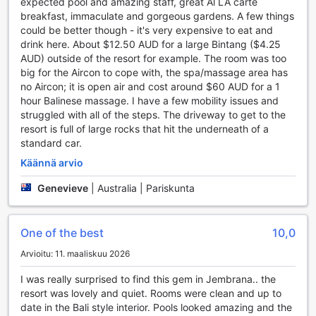
expected pool and amazing staff, great Al LA carte
rauhallisesta hetkestä hotellin kauniissa puutarhassa.
breakfast, immaculate and gorgeous gardens. A few things
Lisäksi hotellin kirjasto tarjoaa rauhallisen ympäristön, jossa
could be better though - it's very expensive to eat and
voit uppoutua lukemiseen tai vain nauttia hiljaisista hetkistä.
drink here. About $12.50 AUD for a large Bintang ($4.25
Kelapa Retreat ja Spa Hotel Bali on täydellinen paikka, jossa
AUD) outside of the resort for example. The room was too
voit yhdistää viihteen ja rentoutumisen unohtumattomalla
big for the Aircon to cope with, the spa/massage area has
tavalla.
no Aircon; it is open air and cost around $60 AUD for a 1
hour Balinese massage. I have a few mobility issues and
Urheilumahdollisuudet Kelapa Retreat ja Spa Hotel Balilla
struggled with all of the steps. The driveway to get to the
resort is full of large rocks that hit the underneath of a
Kelapa Retreat ja Spa Hotel Bali tarjoaa vierailleen
standard car.
monipuoliset urheilumahdollisuudet, jotka tekevät lomasta
unohtumattoman. Hotellin sisäuima-allas on täydellinen
Käännä arvio
paikka rentoutumiseen ja virkistymiseen, kun taas
Genevieve
|
Australia | Pariskunta
ulkouima-allas kutsuu nauttimaan auringosta ja uimisesta
trooppisessa ympäristössä. Yksityinen ranta tarjoaa
rauhallisen ympäristön, jossa voit nauttia merivedestä tai
One of the best
10,0
vain rentoutua auringossa. Rannan läheisyys mahdollistaa
myös kalastuksen ja veneilyn, jotka ovat erinomaisia tapoja
Arvioitu: 11. maaliskuu 2026
kokea Balin kauniit vesistöt ja luonnon rauha.
Lisäksi Kelapa Retreatissa on tarjolla joogahuone, jossa voit
I was really surprised to find this gem in Jembrana.. the
osallistua rauhoittaviin joogatunteihin, jotka auttavat sinua
resort was lovely and quiet. Rooms were clean and up to
löytämään sisäisen rauhasi. Jos haaveilet surffauksesta,
date in the Bali style interior. Pools looked amazing and the