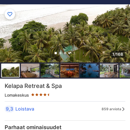
1/168
Tähtiluokitus 4.5 tähteä
Kelapa Retreat & Spa
Lomakeskus
9,3
Loistava
859 arviota
Parhaat ominaisuudet