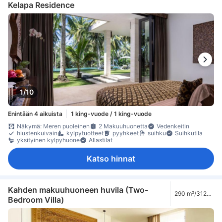
Kelapa Residence
1/10
Enintään 4 aikuista
1 king-vuode / 1 king-vuode
Näkymä: Meren puoleinen
2 Makuuhuonetta
Vedenkeitin
hiustenkuivain
kylpytuotteet
pyyhkeet
suihku
Suihkutila
yksityinen kylpyhuone
Allastilat
Katso hinnat
Kahden makuuhuoneen huvila (Two-
290 m²/3122
Bedroom Villa)
ft²