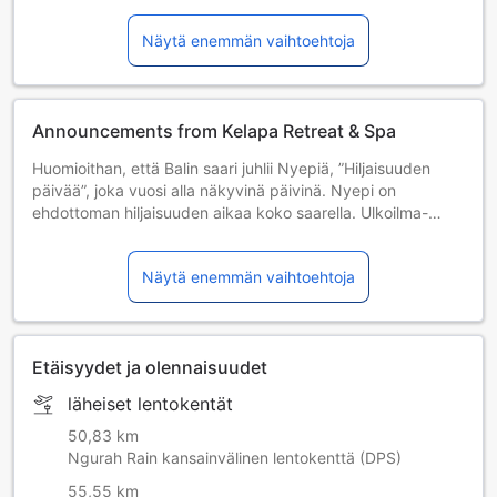
Näytä enemmän vaihtoehtoja
Announcements from Kelapa Retreat & Spa
Huomioithan, että Balin saari juhlii Nyepiä, ”Hiljaisuuden
päivää”, joka vuosi alla näkyvinä päivinä. Nyepi on
ehdottoman hiljaisuuden aikaa koko saarella. Ulkoilma-
aktiviteetteja ei sallita, ei edes hotellien sisään- ja
uloskirjautumisia. 5.3.2011 | 23.3.2012 | 12.3.2013 |
Näytä enemmän vaihtoehtoja
31.3.2014 | 21.3.2015 | 9.3.2016 | 28.3.2017
Nyepi Religious Day: Please be informed that Bali island
celebrates Nyepi (Silent) day each year. The Nyepi (Silent)
Day is a day of absolute silence throughout the island. No
Etäisyydet ja olennaisuudet
outdoor activities are allowed including check-in and
check-out from hotels. 29 March 2025 | 19 March 2026 | 8
läheiset lentokentät
March 2027 | 26 March 2028 | 15 March 2029
50,83 km
Ngurah Rain kansainvälinen lentokenttä (DPS)
55,55 km