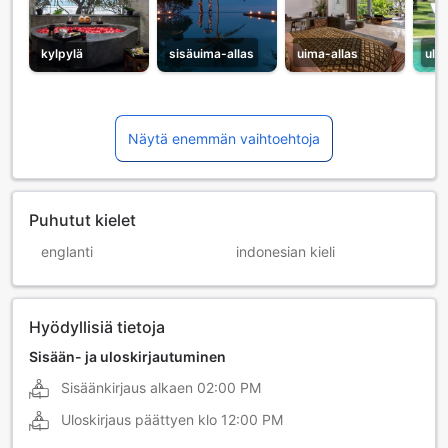
kylpylä
sisäuima-allas
uima-allas
ulk
Näytä enemmän vaihtoehtoja
Puhutut kielet
englanti
indonesian kieli
Hyödyllisiä tietoja
Sisään- ja uloskirjautuminen
Sisäänkirjaus alkaen
02:00 PM
Uloskirjaus päättyen klo
12:00 PM