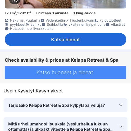
1/5
120 m²/1292 ft²
Enintään 3 aikuista
1 king-vuode
Näkymä: Puutarha
Vedenkeitin
hiustenkuivain
kylpytuotteet
pyyhkeet
suihku
Suihkutila
yksityinen kylpyhuone
Allastilat
Hotspot-mobiiliverkkolaite
Katso hinnat
Check availability & prices at Kelapa Retreat & Spa
Katso huoneet ja hinnat
Usein Kysytyt Kysymykset
Tarjoaako Kelapa Retreat & Spa kylpyläpalveluja?
Mitä urheilumahdollisuuksia (vesiurheilua lukuun
ottamatta) ja ulkoaktiviteetteja Kelapa Retreat & Spa