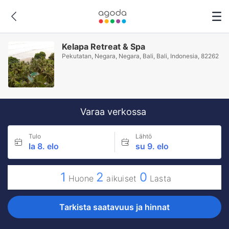
Kelapa Retreat & Spa
Pekutatan, Negara, Negara, Bali, Bali, Indonesia, 82262
Varaa verkossa
Tulo
Lähtö
la 8. elo
su 9. elo
1
2
0
Huone
aikuiset
Lasta
Tarkista saatavuus ja hinnat