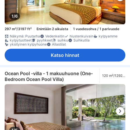
1/6
297 m²/3197 ft²
Enintään 2 aikuista
1 vuodesohva / 1 parivuode
Näkymä: Puutarha
Vedenkeitin
hiustenkuivain
kylpyamme
kylpytuotteet
pyyhkeet
suihku
Suihkutila
yksityinen kylpyhuone
Allastilat
Katso hinnat
Ocean Pool -villa - 1 makuuhuone (One-
120 m²/1292
Bedroom Ocean Pool Villa)
ft²