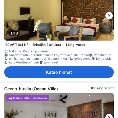
1/18
110 m²/1184 ft²
Enintään 2 aikuista
1 king-vuode
Näkymä: Rannan puoleinen
Säädettävän korkeuden käsin käytettävä suihkutanko
Vedenkeitin
erilliset suihku ja amme
hiustenkuivain
kylpyamme
kylpytakit
kylpytuotteet
peili
pyyhkeet
Katso hinnat
Ocean-huvila (Ocean Villa)
100 m²/1076 ft²
Pariskuntien suosiossa