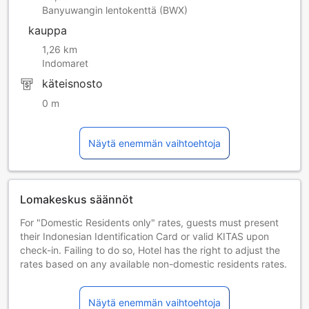
Banyuwangin lentokenttä (BWX)
kauppa
1,26 km
Indomaret
käteisnosto
0 m
Näytä enemmän vaihtoehtoja
Lomakeskus säännöt
For "Domestic Residents only" rates, guests must present
their Indonesian Identification Card or valid KITAS upon
check-in. Failing to do so, Hotel has the right to adjust the
rates based on any available non-domestic residents rates.
Lapset ja lisävuoteet
Sylilapset 0–1 vuotta [sisältyy]
Näytä enemmän vaihtoehtoja
Lapsi voi majoittua ilman lisämaksua, jos lisävuodetta ei