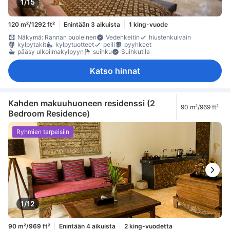
1/15
120 m²/1292 ft²
Enintään 3 aikuista
1 king-vuode
Näkymä: Rannan puoleinen
Vedenkeitin
hiustenkuivain
kylpytakit
kylpytuotteet
peili
pyyhkeet
pääsy ulkoilmakylpyyn
suihku
Suihkutila
Katso hinnat
Kahden makuuhuoneen residenssi (2
90 m²/969 ft²
Bedroom Residence)
Ryhmien tarpeisiin
1/12
90 m²/969 ft²
Enintään 4 aikuista
2 king-vuodetta