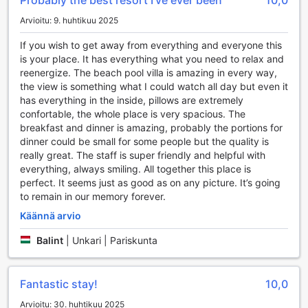
Probably the best resort I’ve ever been
10,0
Päivittäinen siivouspalvelu varmistaa, että huoneesi pysyy
Arvioitu: 9. huhtikuu 2025
aina siistinä ja viihtyisänä, jotta voit nauttia täydellisestä
rentoutumisesta ja rauhasta Kelapa Retreat and Spa Hotel
If you wish to get away from everything and everyone this
Balilla.
is your place. It has everything what you need to relax and
reenergize. The beach pool villa is amazing in every way,
Kelapa Retreat ja Spa Hotel Balin Liikennepalvelut
the view is something what I could watch all day but even it
has everything in the inside, pillows are extremely
Kelapa Retreat ja Spa Hotel Bali tarjoaa vierailleen
confortable, the whole place is very spacious. The
monipuolisia liikennepalveluja, jotka tekevät
breakfast and dinner is amazing, probably the portions for
matkustamisesta vaivatonta ja miellyttävää. Hotelli tarjoaa
dinner could be small for some people but the quality is
kätevän lentokenttäkuljetuksen, joka vie sinut suoraan
really great. The staff is super friendly and helpful with
saapumispaikaltasi hotellin rauhalliseen ympäristöön. Tämä
everything, always smiling. All together this place is
palvelu on erityisen arvokas pitkän matkustamisen jälkeen,
perfect. It seems just as good as on any picture. It’s going
jolloin voit rentoutua ja nauttia matkasi viimeisestä osasta
to remain in our memory forever.
ilman ylimääräistä vaivannäköä.
Lisäksi Kelapa Retreat tarjoaa asiakkailleen mahdollisuuden
Käännä arvio
vuokrata autoja ja hyödyntää hotellin omia pysäköintitiloja,
Balint
|
Unkari | Pariskunta
jotka ovat ilmaisia. Hotellilla on myös valet-parking -palvelu,
joka takaa, että autosi on aina turvallisesti parkkeerattu.
Jos haluat tutustua Baliin syvällisemmin, voit hyödyntää
Fantastic stay!
10,0
hotellin tarjoamia retkipalveluja, jotka auttavat sinua
järjestämään unohtumattomia kokemuksia saaren kauniissa
Arvioitu: 30. huhtikuu 2025