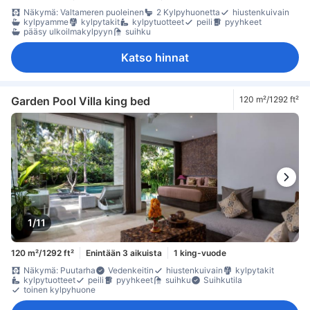
Näkymä: Valtameren puoleinen
2 Kylpyhuonetta
hiustenkuivain
kylpyamme
kylpytakit
kylpytuotteet
peili
pyyhkeet
pääsy ulkoilmakylpyyn
suihku
Katso hinnat
Garden Pool Villa king bed
120 m²/1292 ft²
1/11
120 m²/1292 ft²
Enintään 3 aikuista
1 king-vuode
Näkymä: Puutarha
Vedenkeitin
hiustenkuivain
kylpytakit
kylpytuotteet
peili
pyyhkeet
suihku
Suihkutila
toinen kylpyhuone