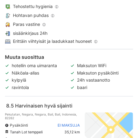
Tehostettu hygienia
Hohtavan puhdas
Paras vastine
sisäänkirjaus 24h
Erittäin viihtyisät ja laadukkaat huoneet
Muuta suosittua
hotellin oma uimaranta
Maksuton WiFi
Näköala-allas
Maksuton pysäköinti
kylpylä
24h vastaanotto
ravintola
baari
8.5
Harvinaisen hyvä sijainti
Pekutatan, Negara, Negara, Bali, Bali, Indonesia,
82262
Pysäköinti
EI MAKSUJA
Tanah Lot temppeli
35,12 km