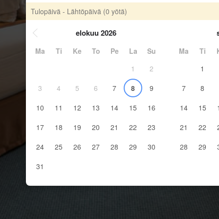
Tulopäivä - Lähtöpäivä
(0 yötä)
elokuu 2026
Ma
Ti
Ke
To
Pe
La
Su
Ma
Ti
1
2
1
3
4
5
6
7
8
9
7
8
10
11
12
13
14
15
16
14
15
17
18
19
20
21
22
23
21
22
24
25
26
27
28
29
30
28
29
31