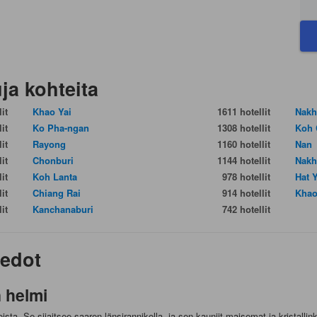
ja kohteita
it
Khao Yai
1611 hotellit
Nakh
it
Ko Pha-ngan
1308 hotellit
Koh 
it
Rayong
1160 hotellit
Nan
it
Chonburi
1144 hotellit
Nakh
it
Koh Lanta
978 hotellit
Hat 
it
Chiang Rai
914 hotellit
Khao
it
Kanchanaburi
742 hotellit
iedot
 helmi
a. Se sijaitsee saaren länsirannikolla, ja sen kauniit maisemat ja kristallin