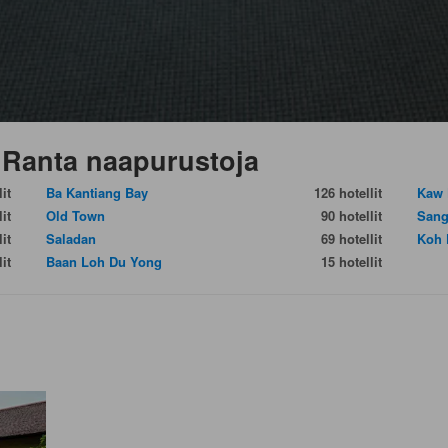
 Ranta naapurustoja
it
Ba Kantiang Bay
126 hotellit
Kaw 
it
Old Town
90 hotellit
Sang
it
Saladan
69 hotellit
Koh 
it
Baan Loh Du Yong
15 hotellit