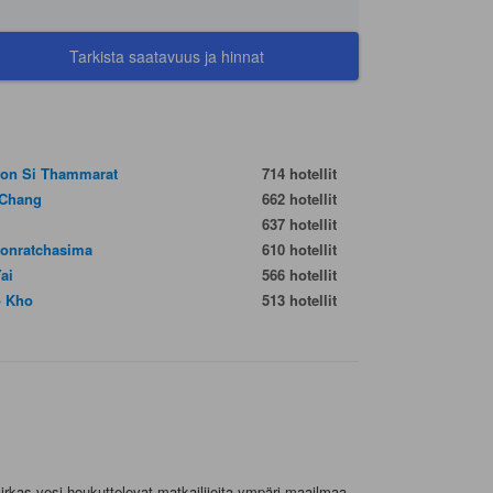
Tarkista saatavuus ja hinnat
on Si Thammarat
714 hotellit
Chang
662 hotellit
637 hotellit
onratchasima
610 hotellit
Yai
566 hotellit
 Kho
513 hotellit
kirkas vesi houkuttelevat matkailijoita ympäri maailmaa.