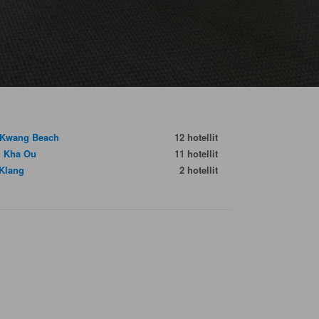
Kwang Beach
12 hotellit
 Kha Ou
11 hotellit
Klang
2 hotellit