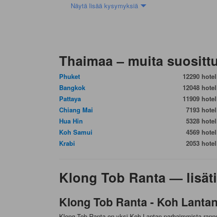
Näytä lisää kysymyksiä
Thaimaa – muita suosittu
Phuket
12290 hotell
Bangkok
12048 hotell
Pattaya
11909 hotell
Chiang Mai
7193 hotell
Hua Hin
5328 hotell
Koh Samui
4569 hotell
Krabi
2053 hotell
Klong Tob Ranta — lisät
Klong Tob Ranta - Koh Lantan
Klong Tob Ranta on yksi Koh Lantan parhaimmista rannoist