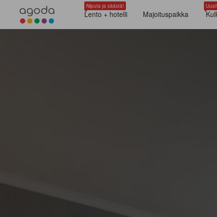
Niputa ja säästä!
Uusi!
Lento + hotelli
Majoituspaikka
Kul