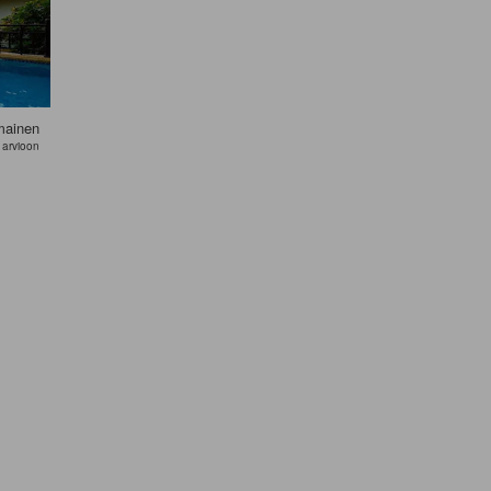
mainen
 arvioon