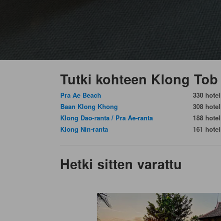
Tutki kohteen Klong Tob
Pra Ae Beach
330 hotell
Baan Klong Khong
308 hotell
Klong Dao-ranta / Pra Ae-ranta
188 hotell
Klong Nin-ranta
161 hotell
Hetki sitten varattu