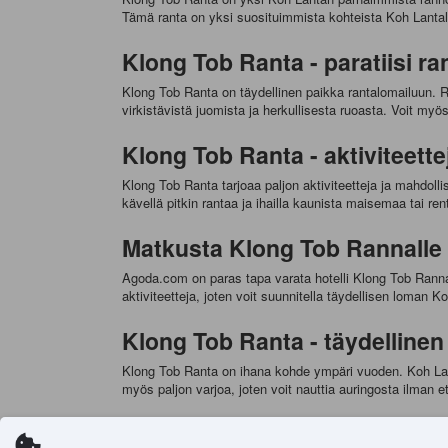
Tämä ranta on yksi suosituimmista kohteista Koh Lantalla
Klong Tob Ranta - paratiisi r
Klong Tob Ranta on täydellinen paikka rantalomailuun. Ran
virkistävistä juomista ja herkullisesta ruoasta. Voit myös
Klong Tob Ranta - aktiviteette
Klong Tob Ranta tarjoaa paljon aktiviteetteja ja mahdolli
kävellä pitkin rantaa ja ihailla kaunista maisemaa tai 
Matkusta Klong Tob Rannalle 
Agoda.com on paras tapa varata hotelli Klong Tob Rannalta
aktiviteetteja, joten voit suunnitella täydellisen loman Ko
Klong Tob Ranta - täydelline
Klong Tob Ranta on ihana kohde ympäri vuoden. Koh Lant
myös paljon varjoa, joten voit nauttia auringosta ilman et
Klong Tob Ranta - missä yöpy