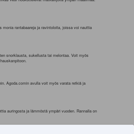
 monia rantabaareja ja ravintoloita, joissa voi nauttia
kuten snorklausta, sukellusta tai melontaa. Voit myös
a hauskanpitoon.
ihin. Agoda.comin avulla voit myös varata retkiä ja
ttia auringosta ja lämmöstä ympäri vuoden. Rannalla on