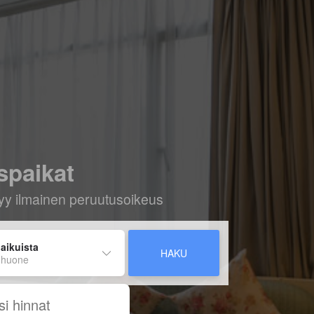
spaikat
ältyy ilmainen peruutusoikeus
 aikuista
HAKU
 huone
si hinnat