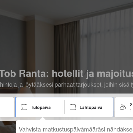
Tob Ranta: hotellit ja majoitu
hintoja ja löytääksesi parhaat tarjoukset, joihin sis
2
Tulopäivä
Lähtöpäivä
1
Vahvista matkustuspäivämääräsi nähdäkse