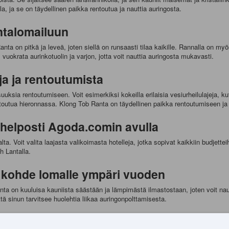
, ja se on täydellinen paikka rentoutua ja nauttia auringosta.
antalomailuun
ta on pitkä ja leveä, joten siellä on runsaasti tilaa kaikille. Rannalla on myös
 vuokrata aurinkotuolin ja varjon, jotta voit nauttia auringosta mukavasti.
ja ja rentoutumista
suuksia rentoutumiseen. Voit esimerkiksi kokeilla erilaisia vesiurheilulajeja, 
rentoutua hieronnassa. Klong Tob Ranta on täydellinen paikka rentoutumiseen j
helposti Agoda.comin avulla
. Voit valita laajasta valikoimasta hotelleja, jotka sopivat kaikkiin budjette
h Lantalla.
n kohde lomalle ympäri vuoden
a on kuuluisa kauniista säästään ja lämpimästä ilmastostaan, joten voit nau
tä sinun tarvitsee huolehtia liikaa auringonpolttamisesta.
ä ja mitä syödä