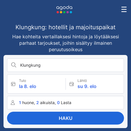
Klungkung: hotellit ja majoituspaikat
Hae kohteita vertaillaksesi hintoja ja löytääksesi
parhaat tarjoukset, joihin sisältyy ilmainen
peruutusoikeus
Klungkung
Tulo
Lähtö
la 8. elo
su 9. elo
1
huone,
2
aikuista,
0
Lasta
HAKU