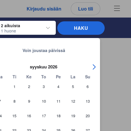
kemäsi arvostelut ja kommentit ovat aina aitoja.
Kirjaudu sisään
Luo tili
2 aikuista
HAKU
1 huone
näppäimiä siirtyäksesi haluamiesi sisään- ja uloskirjautumispäivien kohdalle. 
Takaisin hakutuloksiin
Voin joustaa päivissä
syyskuu 2026
a
Ti
Ke
To
Pe
La
Su
1
2
3
4
5
6
7
8
9
10
11
12
13
4
15
16
17
18
19
20
+51 asiakaskuvaa
1
22
23
24
25
26
27