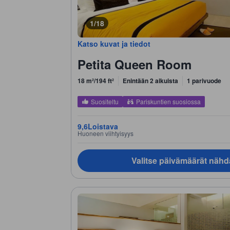
1/18
Katso kuvat ja tiedot
Petita Queen Room
18 m²/194 ft²
Enintään 2 aikuista
1 parivuode
Suositeltu
Pariskuntien suosiossa
9,6
Loistava
Huoneen viihtyisyys
Valitse päivämäärät nähd