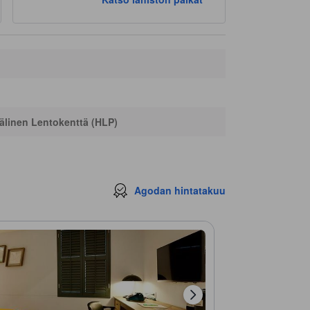
Parkir Motor Masjid
50 m
Parkiran
140 m
Menara Thamrin Parking
160 m
Jakarta Visitor Information Office
280 m
Tourist Police
280 m
linen Lentokenttä (HLP)
Agodan hintatakuu