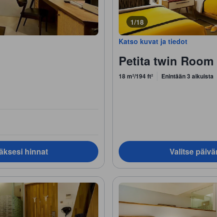
1/18
Katso kuvat ja tiedot
Petita twin Room
18 m²/194 ft²
Enintään 3 aikuista
äksesi hinnat
Valitse päiv