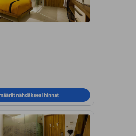
ämäärät nähdäksesi hinnat