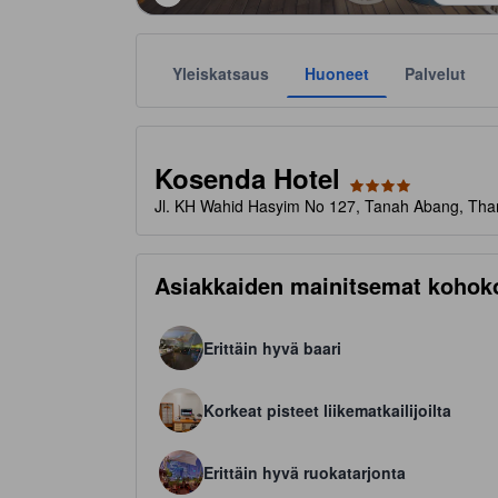
Yleiskatsaus
Huoneet
Palvelut
Tähtiluokitukset ovat majoituspaikkojen antamia suunt
tooltip
4 tähteä 5 tähdestä
Kosenda Hotel
Jl. KH Wahid Hasyim No 127, Tanah Abang, Tham
Asiakkaiden mainitsemat kohok
Erittäin hyvä baari
Korkeat pisteet liikematkailijoilta
Erittäin hyvä ruokatarjonta