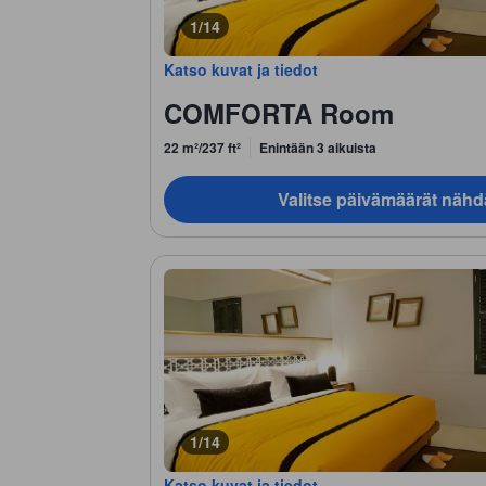
1/14
Katso kuvat ja tiedot
COMFORTA Room
22 m²/237 ft²
Enintään 3 aikuista
Valitse päivämäärät nähd
1/14
Katso kuvat ja tiedot