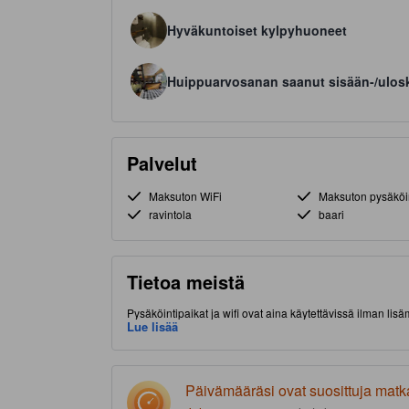
Hyväkuntoiset kylpyhuoneet
Huippuarvosanan saanut sisään-/ulos
Palvelut
Maksuton WiFi
Maksuton pysäköi
ravintola
baari
Tietoa meistä
Pysäköintipaikat ja wifi ovat aina käytettävissä ilman l
sijainnin (Thamrin) ansiosta. Tässä tasokkaassa 4.0 tä
Lue lisää
Päivämääräsi ovat suosittuja matk