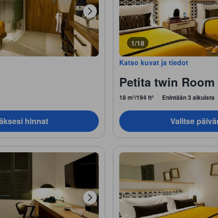
1/18
Katso kuvat ja tiedot
Petita twin Room
18 m²/194 ft²
Enintään 3 aikuista
äksesi hinnat
Valitse päiv