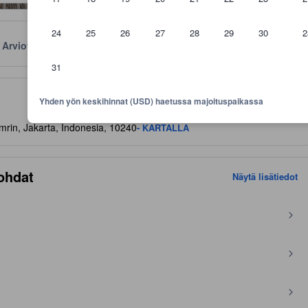
24
25
26
27
28
29
30
2
Arviot
Sijainti
Käytännöt
31
aviivoja mukavuuksista ja palveluista, joita voit niiltä odottaa
Yhden yön keskihinnat (USD) haetussa majoituspaikassa
rin, Jakarta, Indonesia, 10240
- KARTALLA
ohdat
Näytä lisätiedot