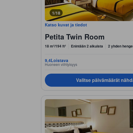
1/18
Katso kuvat ja tiedot
Petita Twin Room
18 m²/194 ft²
Enintään 2 aikuista
2 yhden henge
9,4
Loistava
Huoneen viihtyisyys
Valitse päivämäärät nähd