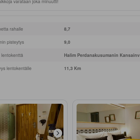
ikkoja varataan joka minuutti!
netta rahalle
8,7
nnin pisteytys
9,0
 lentokenttä
Halim Perdanakusumanin Kansainvä
yys lentokentälle
11,3 Km