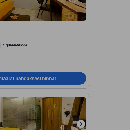
1 queen-vuode
ämäärät nähdäksesi hinnat