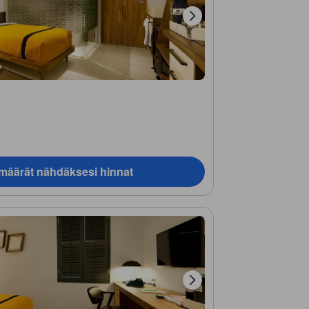
ämäärät nähdäksesi hinnat