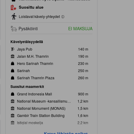
Suosittu alue
Loistavat kävely-yhteydet
Pysäköinti
EI MAKSUJA
Kävelyetäisyydellä
Jaya Pub
140 m
Jalan M.H. Thamrin
190 m
Hero Sarinah Thamrin
230 m
Sarinah
250 m
Sarinah Thamrin Plaza
260 m
Suositut maamerkit
Grand Indonesia Mall
900 m
National Museum -kansallismuseo
1,2 km
National Monument (MONAS)
1,5 km
Gambir Train Station Building
1,6 km
Istiqlal moskeija
2,2 km
Lähimmät maamerkit
Katso lähistön paikat