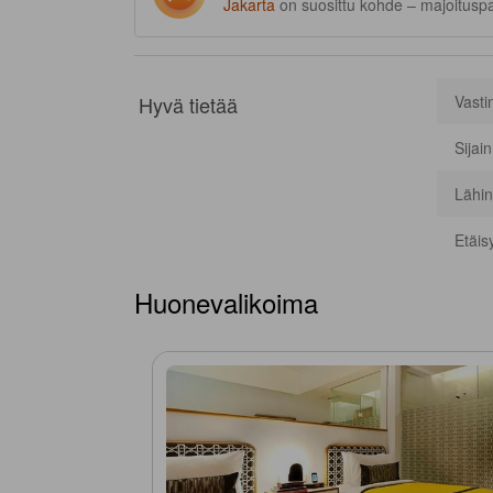
Jakarta
on suosittu kohde – majoituspa
Hyvä tietää
Vasti
Sijai
Lähin
Etäis
Huonevalikoima