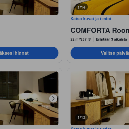
1/14
Katso kuvat ja tiedot
COMFORTA Roo
22 m²/237 ft²
Enintään 3 aikuista
äksesi hinnat
Valitse päiv
1/12
Katso kuvat ja tiedot