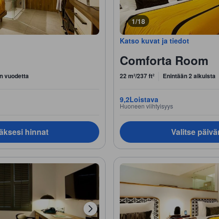
1/18
Katso kuvat ja tiedot
Comforta Room
n vuodetta
22 m²/237 ft²
Enintään 2 aikuista
9,2
Loistava
Huoneen viihtyisyys
äksesi hinnat
Valitse päiv