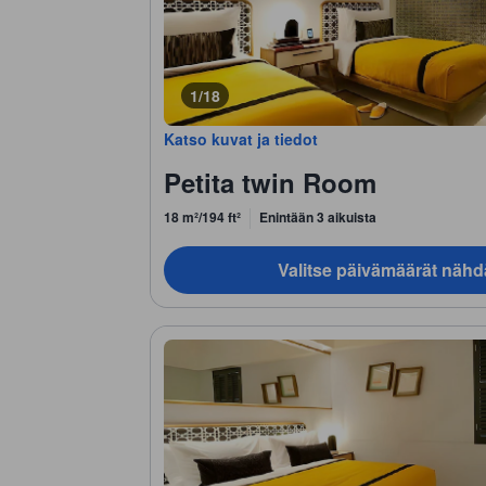
1/18
Katso kuvat ja tiedot
Petita twin Room
18 m²/194 ft²
Enintään 3 aikuista
Valitse päivämäärät nähd