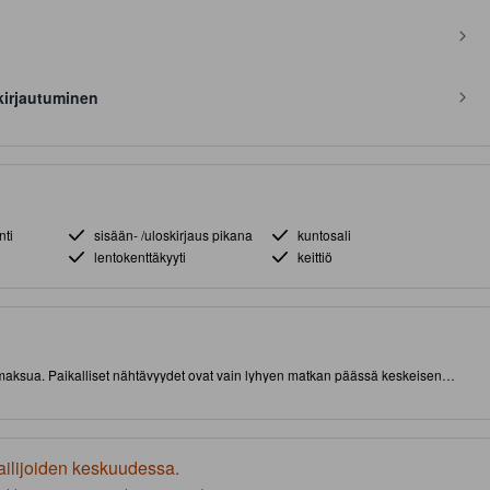
kirjautuminen
nti
sisään- /uloskirjaus pikana
kuntosali
lentokenttäkyyti
keittiö
isämaksua. Paikalliset nähtävyydet ovat vain lyhyen matkan päässä keskeisen
hden majoituspaikassa on muun muassa ravintola ja kuntokeskus.
ailijoiden keskuudessa.