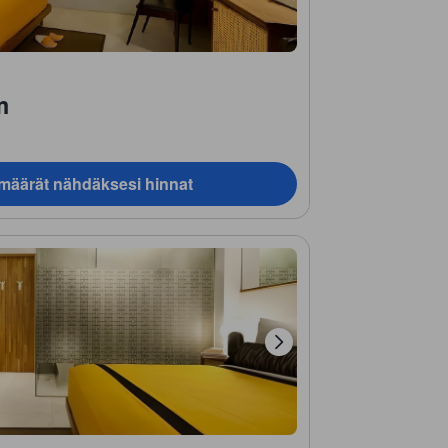
m
ämäärät nähdäksesi hinnat