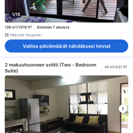
1/18
128 m²/1378 ft²
Enintään 7 aikuista
Näkymä: Kaupunki
Valitse päivämäärät nähdäksesi hinnat
2 makuuhuoneen sviitti (Two - Bedroom
40 m²/431 ft²
Suite)