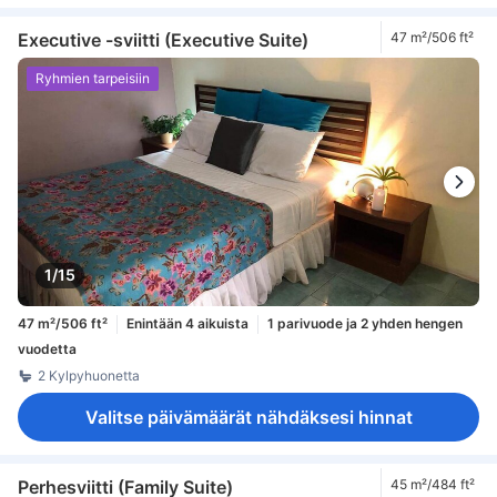
Executive -sviitti (Executive Suite)
47 m²/506 ft²
Ryhmien tarpeisiin
1/15
47 m²/506 ft²
Enintään 4 aikuista
1 parivuode ja 2 yhden hengen
vuodetta
2 Kylpyhuonetta
Valitse päivämäärät nähdäksesi hinnat
Perhesviitti (Family Suite)
45 m²/484 ft²