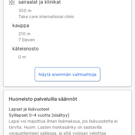
sairaalat ja klinikat
350 m
Take care international clinic
kauppa
210 m
7 Eleven
käteisnosto
0 m
Näytä enemmän vaihtoehtoja
Huoneisto palveluilla säännöt
Lapset ja lisävuoteet
Sylilapset 0–4 vuotta [sisältyy]
Lapsi voi majoittua ilman lisämaksua, jos lisävuodetta ei
tarvita. Huom. Lasten matkasänky on saatavilla
varaustilanteen salliessa, ja siitä voidaan veloittaa