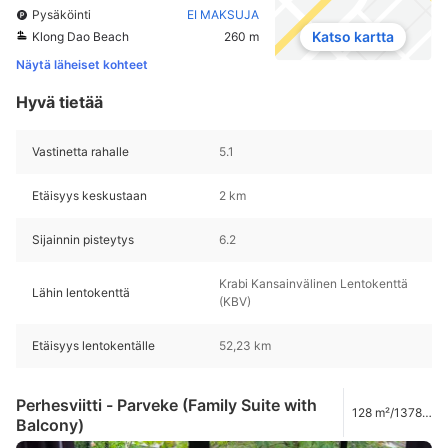
Pysäköinti
EI MAKSUJA
Katso kartta
Klong Dao Beach
260 m
Näytä läheiset kohteet
Hyvä tietää
Vastinetta rahalle
5.1
Etäisyys keskustaan
2 km
Sijainnin pisteytys
6.2
Krabi Kansainvälinen Lentokenttä
Lähin lentokenttä
(KBV)
Etäisyys lentokentälle
52,23 km
Perhesviitti - Parveke (Family Suite with
128 m²/1378
Balcony)
ft²