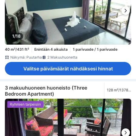
1/18
40 m²/431 ft²
Enintään 4 aikuista
1 parivuode / 1 parivuode
Näkymä: Puutarha
2 Makuuhuonetta
Valitse päivämäärät nähdäksesi hinnat
3 makuuhuoneen huoneisto (Three
128 m²/1378
Bedroom Apartment)
ft²
Ryhmien tarpeisiin