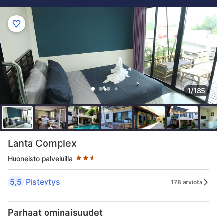
1/185
Tähtiluokitus 2.5 tähteä
Lanta Complex
Huoneisto palveluilla
5,5
Pisteytys
178 arviota
Parhaat ominaisuudet