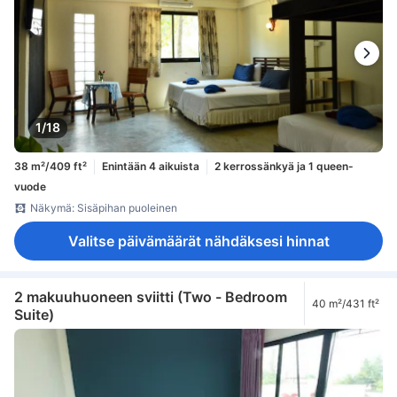
1/18
38 m²/409 ft²
Enintään 4 aikuista
2 kerrossänkyä ja 1 queen-
vuode
Näkymä: Sisäpihan puoleinen
Valitse päivämäärät nähdäksesi hinnat
2 makuuhuoneen sviitti (Two - Bedroom
40 m²/431 ft²
Suite)