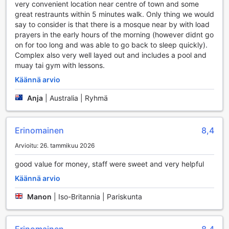
snorklaukseen. Tutustu merenalaiseen maailmaan
very convenient location near centre of town and some
värikkäiden korallien ja trooppisten kalojen parissa tai nauti
great restraunts within 5 minutes walk. Only thing we would
rauhallisista kalastushetkistä kauniissa ympäristössä.
say to consider is that there is a mosque near by with load
Lisäksi minigolf-kenttä tarjoaa hauskaa tekemistä koko
prayers in the early hours of the morning (however didnt go
perheelle, jossa voit testata taitojasi ja nauttia ystävien tai
on for too long and was able to go back to sleep quickly).
perheen seurasta. Lanta Complex on täydellinen kohde
Complex also very well layed out and includes a pool and
aktiivisille lomailijoille, jotka etsivät seikkailua ja liikuntaa
muay tai gym with lessons.
kauniissa Thaimaassa.
Käännä arvio
Lanta Complexin Käytännölliset Palvelut
Anja
|
Australia | Ryhmä
Lanta Complex tarjoaa asiakkailleen monipuolisia
käytännöllisiä palveluja, jotka tekevät vierailustasi
Erinomainen
8,4
mahdollisimman mukavan. Hotellissa on saatavilla
pesulapalvelut sekä kuivauspalvelu, joten voit nauttia
Arvioitu: 26. tammikuu 2026
lomastasi ilman huolta vaatteiden puhtaudesta.
Huonepalvelu takaa, että voit nauttia herkullisista aterioista
good value for money, staff were sweet and very helpful
omassa rauhassasi, kun taas concierge-palvelu auttaa
Käännä arvio
sinua järjestämään aktiviteetteja ja retkiä saaren ympärillä.
Ilmainen Wi-Fi on saatavilla kaikissa huoneissa sekä
Manon
|
Iso-Britannia | Pariskunta
yleisissä tiloissa, joten voit pysyä yhteydessä ystäviin ja
perheeseen tai suunnitella seuraavia seikkailujasi. Hotellissa
on myös erikseen merkitty tupakointialue, joka takaa