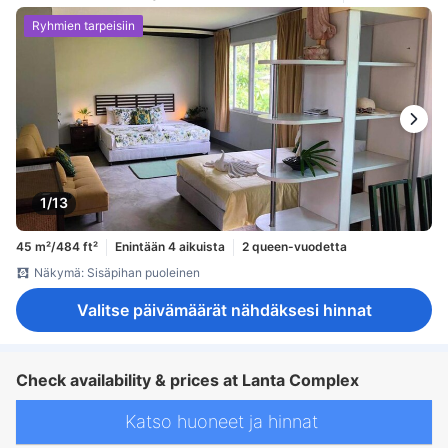
Ryhmien tarpeisiin
1/13
45 m²/484 ft²
Enintään 4 aikuista
2 queen-vuodetta
Näkymä: Sisäpihan puoleinen
Valitse päivämäärät nähdäksesi hinnat
Check availability & prices at Lanta Complex
Katso huoneet ja hinnat