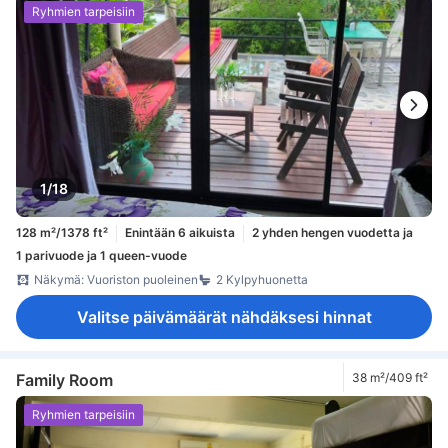
Ryhmien tarpeisiin
1/18
128 m²/1378 ft²
Enintään 6 aikuista
2 yhden hengen vuodetta ja
1 parivuode ja 1 queen-vuode
Näkymä: Vuoriston puoleinen
2 Kylpyhuonetta
Valitse päivämäärät nähdäksesi hinnat
Family Room
38 m²/409 ft²
Ryhmien tarpeisiin