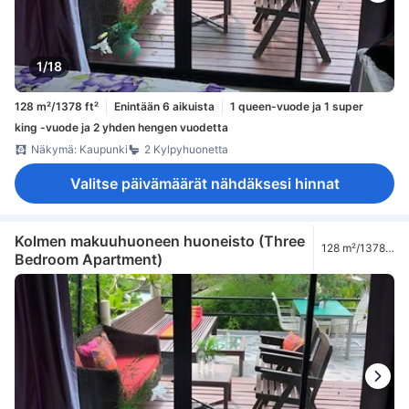
1/18
128 m²/1378 ft²
Enintään 6 aikuista
1 queen-vuode ja 1 super
king -vuode ja 2 yhden hengen vuodetta
Näkymä: Kaupunki
2 Kylpyhuonetta
Valitse päivämäärät nähdäksesi hinnat
Kolmen makuuhuoneen huoneisto (Three
128 m²/1378
Bedroom Apartment)
ft²