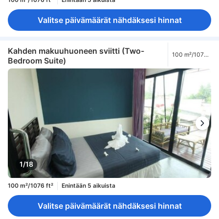
Valitse päivämäärät nähdäksesi hinnat
Kahden makuuhuoneen sviitti (Two-
100 m²/1076
Bedroom Suite)
ft²
1/18
100 m²/1076 ft²
Enintään 5 aikuista
Valitse päivämäärät nähdäksesi hinnat