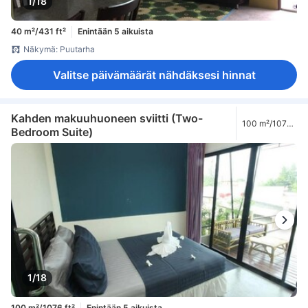
1/18
40 m²/431 ft²
Enintään 5 aikuista
Näkymä: Puutarha
Valitse päivämäärät nähdäksesi hinnat
Kahden makuuhuoneen sviitti (Two-
100 m²/1076
Bedroom Suite)
ft²
1/18
100 m²/1076 ft²
Enintään 5 aikuista