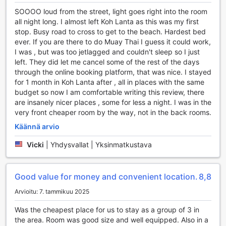
Lisäksi Lanta Complexin jaettu oleskelu- ja TV-alue tarjoaa
SOOOO loud from the street, light goes right into the room
erinomaisen paikan sosiaaliseen kanssakäymiseen muiden
all night long. I almost left Koh Lanta as this was my first
vieraiden kanssa. Tämä tilava ja mukava alue on täydellinen
stop. Busy road to cross to get to the beach. Hardest bed
paikka nauttia elokuvista tai vain rentoutua ystävien
ever. If you are there to do Muay Thai I guess it could work,
seurassa. Voit viettää iltoja katsellen suosikkisarjojasi tai
I was , but was too jetlagged and couldn't sleep so I just
keskustellen matkakokemuksista, mikä tekee siitä loistavan
left. They did let me cancel some of the rest of the days
tilan luoda uusia ystävyyssuhteita ja jakaa unohtumattomia
through the online booking platform, that was nice. I stayed
hetkiä. Lanta Complexin viihdepalvelut takaavat, että
for 1 month in Koh Lanta after , all in places with the same
jokainen vieras löytää jotain mieluista lomansa aikana.
budget so now I am comfortable writing this review, there
are insanely nicer places , some for less a night. I was in the
Urheilumahdollisuudet Lanta Complexissa
very front cheaper room by the way, not in the back rooms.
Lanta Complex tarjoaa vierailleen upeita
Käännä arvio
urheilumahdollisuuksia, jotka tekevät lomasta
Vicki
|
Yhdysvallat | Yksinmatkustava
unohtumattoman. Paikan päällä sijaitseva golfkenttä kutsuu
niin aloittelijat kuin kokeneet pelaajat nauttimaan kauniista
maisemista ja haasteellisista väylistä. Golf-kierroksen
jälkeen voit rentoutua modernissa kuntosalissa, jossa on
Good value for money and convenient location.
8,8
monipuolisia laitteita ja välineitä, jotka auttavat sinua
Arvioitu: 7. tammikuu 2025
pitämään kuntoa lomasi aikana.
Vesiurheilun ystäville Lanta Complex tarjoaa myös
Was the cheapest place for us to stay as a group of 3 in
erinomaisia mahdollisuuksia kalastukseen, sukellukseen ja
the area. Room was good size and well equipped. Also in a