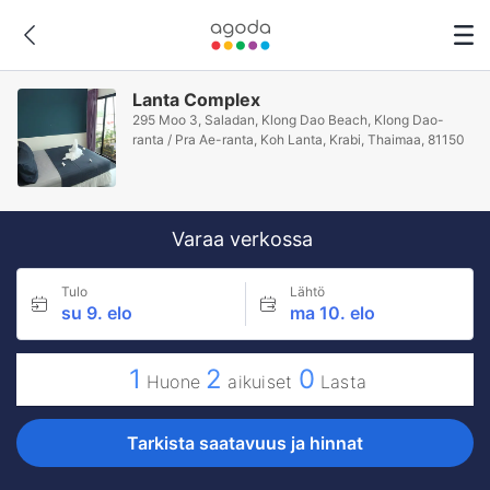
Lanta Complex
295 Moo 3, Saladan, Klong Dao Beach, Klong Dao-
ranta / Pra Ae-ranta, Koh Lanta, Krabi, Thaimaa, 81150
Varaa verkossa
Tulo
Lähtö
su 9. elo
ma 10. elo
1
2
0
Huone
aikuiset
Lasta
Tarkista saatavuus ja hinnat