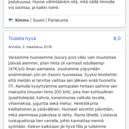
joulukuussa. Huone vähintäänkin sitä, mitä näillä hinnoilla
unohtumattoman elämyksen.
voi odottaa, ja kaikki toimii.
Lanta Cottagen Urheilutilat: Aktiivisen Loman Paratiisi
Kimmo
|
Suomi | Pariskunta
Lanta Cottage tarjoaa vierailleen erinomaiset urheilutilat,
jotka tekevät lomastasi unohtumattoman ja aktiivisen.
Sisäuima-allas on täydellinen paikka nauttia
Todella hyvä
8,0
uintielämyksistä säästä riippumatta, kun taas ulkouima-
Arvioitu: 2. maaliskuu 2018
allas kutsuu rentoutumaan auringonpaisteessa. Molemmista
altaista avautuu upea näkymä ympäröivään trooppiseen
Varasimme huoneemme (luxory pool villa) vain muutamaa
luontoon, ja voit nauttia virkistävistä juomista allasbaarissa,
päivää aiemmin, joten hinta oli varmasti edullisempi
joka tarjoaa monia herkullisia vaihtoehtoja.
(47€/yö) ilman aamiaista. Jouduimme yöpymään
Urheilun ystäville Lanta Cottage tarjoaa laajan valikoiman
ensimmäisen yön eri (tason) huoneessa. Syyksi ilmoitettiin
vesiurheilumahdollisuuksia, kuten snorklausta, melontaa ja
että meidän ei tarvitse vaihtaa sen jälkeen enää huonetta
kalastusta. Voit vuokrata tarvittavat varusteet ja sukeltaa
(?). Aamulla kysyttyämme aamupalan hintaan saimme sen
kauniisiin vesistöihin, tai kokeilla ratsastusta upeissa
maksutta (muuten hinta 200 bht), joka ihan kohtuullinen
maisemissa. Vaikka seikkailu on tärkeää, voit myös pitää
(paahtoleipää, kahvia, kananmunaa valitulla tavalla,
huolta kunnostasi hyvin varustellussa kuntosalissa, joka
vihanneksia, jugurttia sekä mehu). Henkilökunta
tarjoaa monipuoliset mahdollisuudet treenaamiseen. Lanta
kielitaitoinen ja ystävällinen. Huoneet siivottiin päivittäin,
Cottage on täydellinen valinta, jos etsit paikkaa, jossa voit
mikä aiemmissa paikoissa ei tehty. Ranta lähellä. Loistavia
yhdistää rentoutumisen ja aktiivisen loman.
ruokapaikkoja tien varrella, joihin kannattaa mennä
syömään. Kaiken kaikkiaan jäi hyvä fiilis ja tulisimme