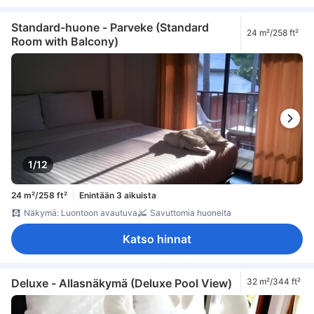
Pistorasiat vuoteen lähellä
tuuletin
vuodevaatteet
jääkaappi
kahvin-/teenkeitin
keittokomero
maksuton pikakahvi
maksuton pullovesi
maksuton tee
minibaari
Vesipannu
Standard-huone - Parveke (Standard
24 m²/258 ft²
päivittäinen huonesiivous
Avattava ikkuna
erillinen ruokailualue
Room with Balcony)
Ikkuna
Laatta-/marmorilattia
oleskelualue
parveke/terassi
puu- /parkettilattia
Roskakorit
Taitettava vuode
työpöytä
Ulkokalusteet
kaappi
naulakko
tarvikkeet silitykseen
Savuttomia huoneita
tallelokero huoneessa
1/12
24 m²/258 ft²
Enintään 3 aikuista
Näkymä: Luontoon avautuva
Savuttomia huoneita
Katso hinnat
Deluxe - Allasnäkymä (Deluxe Pool View)
32 m²/344 ft²