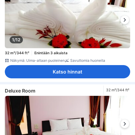
1/12
32 m²/344 ft²
Enintään 3 aikuista
Näkymä: Uima-altaan puoleinen
Savuttomia huoneita
Katso hinnat
Deluxe Room
32 m²/344 ft²