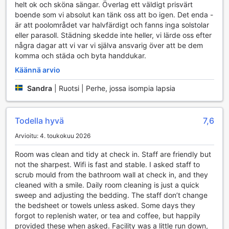
helt ok och sköna sängar. Överlag ett väldigt prisvärt
Lanta Cottagen Liikennepalvelut
boende som vi absolut kan tänk oss att bo igen. Det enda -
är att poolområdet var halvfärdigt och fanns inga solstolar
Lanta Cottage tarjoaa erinomaiset liikennepalvelut, jotka
eller parasoll. Städning skedde inte heller, vi lärde oss efter
tekevät matkustamisesta vaivatonta ja miellyttävää. Hotelli
några dagar att vi var vi själva ansvarig över att be dem
tarjoaa kätevän lentokenttäkuljetuksen, joka vie sinut
komma och städa och byta handdukar.
suoraan saaren rauhoittavaan ympäristöön. Tämä palvelu
on erityisen hyödyllinen, jos saavut pitkän matkan jälkeen ja
Käännä arvio
haluat päästä nopeasti rentoutumaan. Lisäksi voit
Sandra
|
Ruotsi | Perhe, jossa isompia lapsia
hyödyntää hotellin tarjoamia retkiä, jotka vievät sinut
tutkimaan Koh Lantan upeita nähtävyyksiä ja piilopaikkoja,
unohtamatta mahdollisuutta vuokrata auto, jotta voit
Todella hyvä
7,6
tutustua saareen omaan tahtiin.
Lanta Cottage varmistaa, että autoilu on vaivatonta, sillä
Arvioitu: 4. toukokuu 2026
hotellissa on ilmainen pysäköintimahdollisuus, mukaan
lukien itsepalvelupysäköinti. Tämä tarkoittaa, että voit
Room was clean and tidy at check in. Staff are friendly but
jättää autosi turvallisesti hotellin alueelle ilman
not the sharpest. Wifi is fast and stable. I asked staff to
lisäkustannuksia. Jos et halua ajaa itse, voit aina tilata
scrub mould from the bathroom wall at check in, and they
taksin tai hyödyntää hotellin shuttle-palvelua, joka vie sinut
cleaned with a smile. Daily room cleaning is just a quick
lähimmille nähtävyyksille tai rannoille. Hotelli tarjoaa myös
sweep and adjusting the bedding. The staff don’t change
lipunmyyntipalveluja, joten voit helposti hankkia
the bedsheet or towels unless asked. Some days they
pääsylippuja paikallisiin tapahtumiin tai aktiviteetteihin.
forgot to replenish water, or tea and coffee, but happily
Lanta Cottagen liikennepalvelut tekevät lomastasi
provided these when asked. Facility was a little run down,