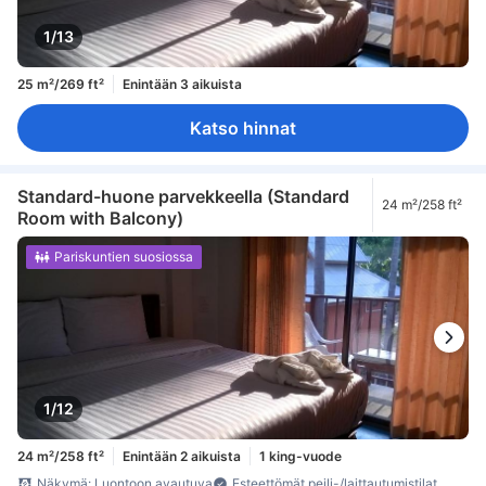
1/13
25 m²/269 ft²
Enintään 3 aikuista
Katso hinnat
Standard-huone parvekkeella (Standard
24 m²/258 ft²
Room with Balcony)
Pariskuntien suosiossa
1/12
24 m²/258 ft²
Enintään 2 aikuista
1 king-vuode
Näkymä: Luontoon avautuva
Esteettömät peili-/laittautumistilat