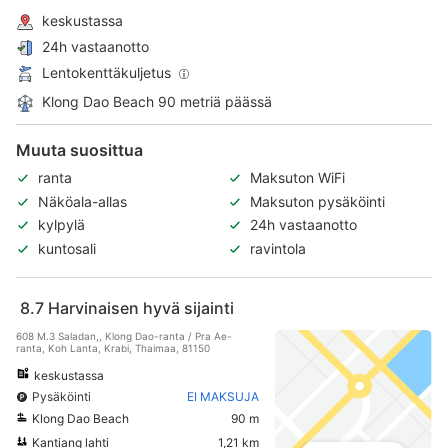
keskustassa
24h vastaanotto
Lentokenttäkuljetus
Klong Dao Beach 90 metriä päässä
Muuta suosittua
ranta
Maksuton WiFi
Näköala-allas
Maksuton pysäköinti
kylpylä
24h vastaanotto
kuntosali
ravintola
8.7
Harvinaisen hyvä sijainti
608 M.3 Saladan,, Klong Dao-ranta / Pra Ae-
ranta, Koh Lanta, Krabi, Thaimaa, 81150
keskustassa
Pysäköinti
EI MAKSUJA
Klong Dao Beach
90 m
Kantiang lahti
1,21 km