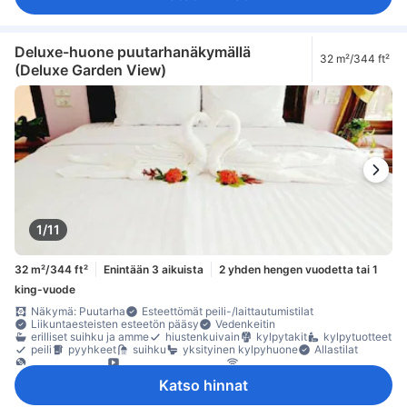
Deluxe-huone puutarhanäkymällä
32 m²/344 ft²
(Deluxe Garden View)
1/11
32 m²/344 ft²
Enintään 3 aikuista
2 yhden hengen vuodetta tai 1
king-vuode
Näkymä: Puutarha
Esteettömät peili-/laittautumistilat
Liikuntaesteisten esteetön pääsy
Vedenkeitin
erilliset suihku ja amme
hiustenkuivain
kylpytakit
kylpytuotteet
peili
pyyhkeet
suihku
yksityinen kylpyhuone
Allastilat
DVD/CD-soitin
elokuvat huoneessa
internet (maksuton)
langaton internet
langaton internet (maksuton)
puhelin
Katso hinnat
satelliitti- /kaapeli-TV
taulu-tv
televisio
executive lounge -käyttöoikeus
ilmastointi
oma sisäänkäynti