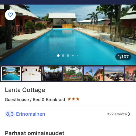
1/107
Tähtiluokitus 3 tähteä
Lanta Cottage
Guesthouse / Bed & Breakfast
8,3
Erinomainen
322 arviota
Parhaat ominaisuudet