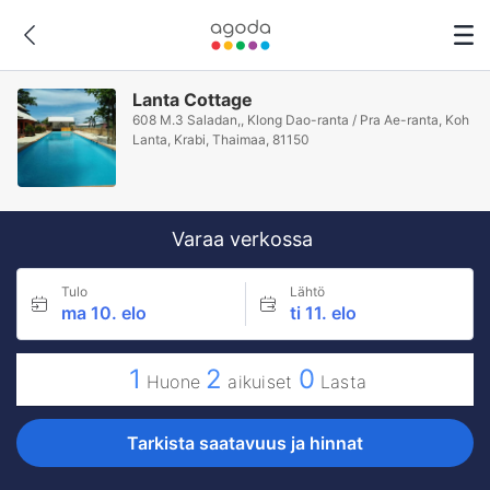
Lanta Cottage
608 M.3 Saladan,, Klong Dao-ranta / Pra Ae-ranta, Koh
Lanta, Krabi, Thaimaa, 81150
Varaa verkossa
Tulo
Lähtö
ma 10. elo
ti 11. elo
1
2
0
Huone
aikuiset
Lasta
Tarkista saatavuus ja hinnat