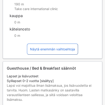
190 m
Take care international clinic
kauppa
0 m
käteisnosto
0 m
Näytä enemmän vaihtoehtoja
Guesthouse / Bed & Breakfast säännöt
Lapset ja lisävuoteet
Sylilapset 0–2 vuotta [sisältyy]
Lapsi voi majoittua ilman lisämaksua, jos lisävuodetta ei
tarvita. Huom. Lasten matkasänky on saatavilla
varaustilanteen salliessa, ja siitä voidaan veloittaa
lisämaksu.
Lapset 3–7 vuotta [sisältyy]