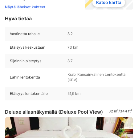
Katso kartta
Näytä läheiset kohteet
Hyvä tietää
Vastinetta rahalle
8.2
Etäisyys keskustaan
73 km
Sijainnin pisteytys
8.7
Krabi Kansainvälinen Lentokenttä
Lähin lentokenttä
(KBV)
Etäisyys lentokentälle
51,9 km
Deluxe allasnäkymällä (Deluxe Pool View)
32 m²/344 ft²