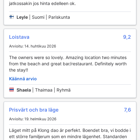
Lanta Cottagen Kätevät Palvelut
jatkossakin jos hinta edelleen ok.
Lanta Cottage tarjoaa vierailleen monia käteviä palveluja,
Leyle
|
Suomi | Pariskunta
jotka tekevät lomasta entistä miellyttävämmän. Hotellin
huoneissa on ilmainen Wi-Fi, joten voit pysyä yhteydessä
ystäviisi ja perheeseesi tai suunnitella seuraavia
Loistava
9,2
seikkailujasi Koh Lantalla. Lisäksi hotellissa on päivittäinen
siivouspalvelu, joka takaa, että huoneesi pysyy aina siistinä
Arvioitu: 14. huhtikuu 2026
ja viihtyisänä. Voit myös hyödyntää pyykinpesupalveluja,
kuten kuivapesua ja itsepalvelupesulaa, mikä tekee
The owners were so lovely. Amazing location two minutes
vaatteiden hoidosta vaivatonta lomasi aikana.
from the beach and great bar/restaurant. Definitely worth
Lanta Cottagessa on myös monia muita käytännöllisiä
the stay!!
palveluja, kuten matkatavaroiden säilytys ja nopea sisään-
Käännä arvio
ja uloskirjautuminen, jotka helpottavat saapumistasi ja
lähtöäsi. Hotellin concierge-palvelu on valmis auttamaan
Shaela
|
Thaimaa | Ryhmä
sinua kaikissa kysymyksissäsi ja järjestämään aktiviteetteja,
jotta voit nauttia lomastasi täysillä. Lisäksi voit rentoutua
eristetyllä tupakointialueella tai vierailla hotellin executive
Prisvärt och bra läge
7,6
loungessa, joka tarjoaa rauhallisen ympäristön
Arvioitu: 19. helmikuu 2026
rentoutumiseen. Lanta Cottagen convenience store on
täydellinen paikka, josta voit hankkia matkatarvikkeita tai
Läget mitt på Klong dao är perfekt. Boendet bra, vi bodde i
herkkuja, jotta voit nauttia lomastasi vaivattomasti.
ett större familjerum som en mindre lägenhet. Standarden