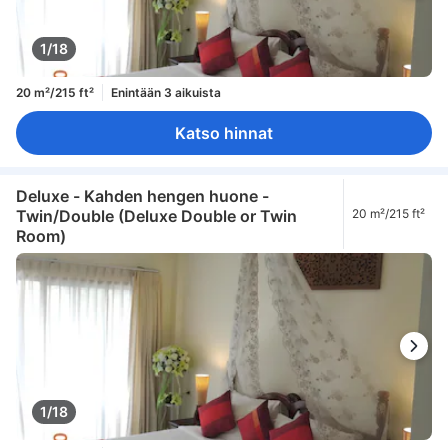
1/18
20 m²/215 ft²
Enintään 3 aikuista
Katso hinnat
Deluxe - Kahden hengen huone -
Twin/Double (Deluxe Double or Twin
20 m²/215 ft²
Room)
1/18