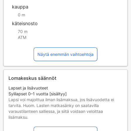
kauppa
0 m
käteisnosto
70 m
ATM
Näytä enemmän vaihtoehtoja
Lomakeskus säännöt
Lapset ja lisävuoteet
Sylilapset 0–1 vuotta [sisältyy]
Lapsi voi majoittua ilman lisämaksua, jos lisävuodetta ei
tarvita. Huom. Lasten matkasänky on saatavilla
varaustilanteen salliessa, ja siitä voidaan veloittaa
lisämaksu.
Lapset 2–7 vuotta [sisältyy]
Lapsi majoittuu ilmaiseksi, jos nukkuu jo olemassa olevilla