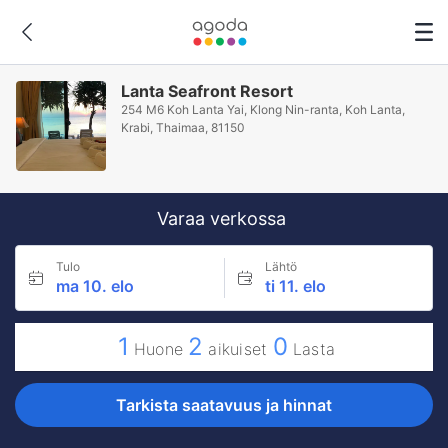
Lanta Seafront Resort
254 M6 Koh Lanta Yai, Klong Nin-ranta, Koh Lanta,
Krabi, Thaimaa, 81150
Varaa verkossa
Tulo
Lähtö
ma 10. elo
ti 11. elo
1
2
0
Huone
aikuiset
Lasta
Tarkista saatavuus ja hinnat