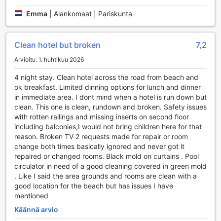
pyykinpesupalvelu tai nopea sisään- ja uloskirjautuminen,
Emma
|
Alankomaat | Pariskunta
Lanta Seafront Resortin kätevyyspalvelut tekevät
vierailustasi erityisen ja unohtumattoman.
Clean hotel but broken
7,2
Lanta Seafront Resortin Liikennettä Helpottavat Palvelut
Arvioitu: 1. huhtikuu 2026
Lanta Seafront Resort tarjoaa vierailleen erinomaisia
liikennöintimahdollisuuksia, jotka tekevät saapumisesta ja
4 night stay. Clean hotel across the road from beach and
liikkumisesta Koh Lantalla vaivatonta. Hotelli tarjoaa
ok breakfast. Limited dinning options for lunch and dinner
kätevän lentokenttäkuljetuksen, joka noutaa sinut suoraan
in immediate area. I dont mind when a hotel is run down but
Krabin tai Koh Lantan lentokentältä, jotta voit aloittaa lomasi
clean. This one is clean, rundown and broken. Safety issues
mahdollisimman sujuvasti. Lisäksi voit varata erilaisia retkiä
with rotten railings and missing inserts on second floor
ja kiertueita, jotka vievät sinut saaren kauneimpien
including balconies,I would not bring children here for that
nähtävyyksien äärelle, joten voit tutustua alueen kulttuuriin
reason. Broken TV 2 requests made for repair or room
ja luontoon ilman vaivannäköä.
change both times basically ignored and never got it
Hotellissa on myös ilmainen pysäköintimahdollisuus, joten
repaired or changed rooms. Black mold on curtains . Pool
voit nauttia omasta autosta ilman ylimääräisiä kuluja.
circulator in need of a good cleaning covered in green mold
Itsepalvelupysäköinti on vaivatonta ja turvallista, mikä
. Like I said the area grounds and rooms are clean with a
tekee siitä erinomaisen vaihtoehdon autoa vuokraaville
good location for the beach but has issues I have
vieraille. Jos et halua ajaa itse, voit hyödyntää hotellin
mentioned
taksipalvelua tai vuokrata auton suoraan paikan päältä.
Käännä arvio
Lanta Seafront Resortin liikennöintipalvelut varmistavat,