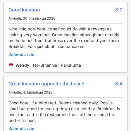
Seafront Resort on täydellinen valinta aktiiviselle lomailijalle,
Good location
8,0
joka arvostaa sekä rentoutumista että seikkailua.
Arvioitu: 30. maaliskuu 2026
Lanta Seafront Resortin Kätevyyspalvelut
Nice little pool hotel its self could do with a revamp as
looking very worn out. Great location although not directly
Lanta Seafront Resort tarjoaa vierailleen erinomaisia
on the beach front but cross over the road and your there.
kätevyyspalveluja, jotka tekevät lomastasi mahdollisimman
Breakfast was just ok oh nice pancakes.
mukavan ja vaivattoman. Hotellin huonepalvelu varmistaa,
että voit nauttia herkullisista aterioista omassa rauhassasi,
Käännä arvio
kun taas päivittäinen siivous pitää huoneesi aina siistinä ja
viihtyisänä. Jos tarvitset apua matkatavaroidesi kanssa,
Wendy
|
Iso-Britannia | Pariskunta
hotellin matkatavarasäilytys on käytettävissäsi, jotta voit
tutustua saareen huolettomasti ilman ylimääräistä
painolastia.
Great location opposite the beach
8,4
Turvallisuus on myös etusijalla Lanta Seafront Resortissa.
Arvioitu: 4. tammikuu 2026
Hotellissa on käytettävissä turvallisia tallelokeroita, joissa
voit säilyttää arvotavaroitasi rauhassa. Concierge-palvelu
Good hotel, if a bit dated. Rooms cleaned daily. Pool is
auttaa sinua järjestämään aktiviteetteja ja retkiä saarella,
small but good for cooling down on a hot day. Breakfast is
jotta voit hyödyntää lomasi parhaalla mahdollisella tavalla.
over the road in the restaurant, the staff there could be
Lisäksi hotellissa on ilmainen Wi-Fi kaikissa huoneissa sekä
better trained.
julkisilla alueilla, joten voit helposti jakaa unohtumattomat
hetket ystäviesi ja perheesi kanssa. Olipa kyseessä
Käännä arvio