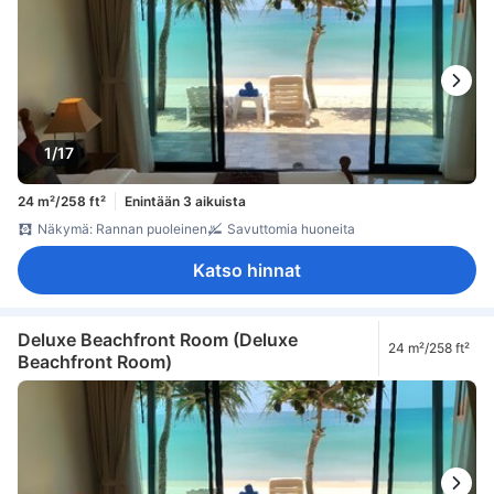
1/17
24 m²/258 ft²
Enintään 3 aikuista
Näkymä: Rannan puoleinen
Savuttomia huoneita
Katso hinnat
Deluxe Beachfront Room (Deluxe
24 m²/258 ft²
Beachfront Room)