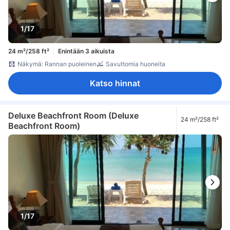
1/17
24 m²/258 ft²
Enintään 3 aikuista
Näkymä: Rannan puoleinen
Savuttomia huoneita
Katso hinnat
Deluxe Beachfront Room (Deluxe
24 m²/258 ft²
Beachfront Room)
1/17