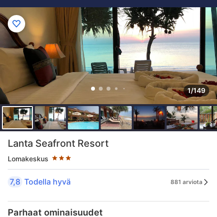
1/149
Tähtiluokitus 3 tähteä
Lanta Seafront Resort
Lomakeskus
7,8
Todella hyvä
881 arviota
Parhaat ominaisuudet