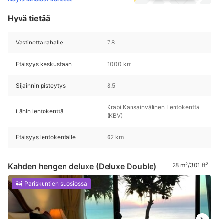
Hyvä tietää
Vastinetta rahalle
7.8
Etäisyys keskustaan
1000 km
Sijainnin pisteytys
8.5
Krabi Kansainvälinen Lentokenttä
Lähin lentokenttä
(KBV)
Etäisyys lentokentälle
62 km
Kahden hengen deluxe (Deluxe Double)
28 m²/301 ft²
Pariskuntien suosiossa