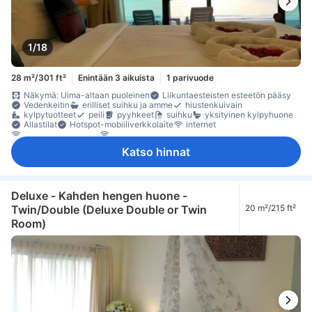
1/18
28 m²/301 ft²
Enintään 3 aikuista
1 parivuode
Näkymä: Uima-altaan puoleinen
Liikuntaesteisten esteetön pääsy
Vedenkeitin
erilliset suihku ja amme
hiustenkuivain
kylpytuotteet
peili
pyyhkeet
suihku
yksityinen kylpyhuone
Allastilat
Hotspot-mobiiliverkkolaite
internet
internet (maksuton)
langaton internet
langaton internet (maksuton)
puhelin
satelliitti- /kaapeli-TV
Katso hinnat
taulu-tv
televisio
Adapteri
herätyskello
herätyspalvelu
ilmastointi
lämmitys
Nukkumismukavuutta parantavat tuotteet
pimennysverhot
Pistorasiat vuoteen lähellä
jääkaappi
kahvin-/teenkeitin
maksuton pullovesi
minibaari
päivittäinen huonesiivous
Ikkuna
Laatta-/marmorilattia
Deluxe - Kahden hengen huone -
oleskelualue
parveke/terassi
puu- /parkettilattia
Roskakorit
Twin/Double (Deluxe Double or Twin
20 m²/215 ft²
sohva
työpöytä
yhdistettäviä huoneita saatavana
kaappi
Room)
naulakko
Vauvansänky (pyynnöstä)
sammutin
Savuttomia huoneita
Säädettävä ilmastointi
tallelokero huoneessa