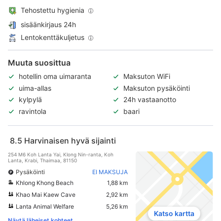
Tehostettu hygienia
sisäänkirjaus 24h
Lentokenttäkuljetus
Muuta suosittua
hotellin oma uimaranta
Maksuton WiFi
uima-allas
Maksuton pysäköinti
kylpylä
24h vastaanotto
ravintola
baari
8.5
Harvinaisen hyvä sijainti
254 M6 Koh Lanta Yai, Klong Nin-ranta, Koh
Lanta, Krabi, Thaimaa, 81150
Pysäköinti
EI MAKSUJA
Khlong Khong Beach
1,88 km
Khao Mai Kaew Cave
2,92 km
Lanta Animal Welfare
5,26 km
Katso kartta
Näytä läheiset kohteet