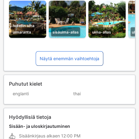
hotellin oma
uimaranta
sisäuima-allas
uima-allas
ulk
Näytä enemmän vaihtoehtoja
Puhutut kielet
englanti
thai
Hyödyllisiä tietoja
Sisään- ja uloskirjautuminen
Sisäänkirjaus alkaen
12:00 PM