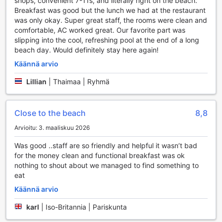
shops, convenient 7-11s, and literally right on the beach.
oleskelutila ja TV-alue tarjoavat loistavan mahdollisuuden
Breakfast was good but the lunch we had at the restaurant
viettää aikaa muiden vieraiden kanssa. Älä unohda vierailla
was only okay. Super great staff, the rooms were clean and
lahjatavarakaupassa, josta löydät ainutlaatuisia
comfortable, AC worked great. Our favorite part was
matkamuistoja ja lahjoja kotiin vietäväksi!
slipping into the cool, refreshing pool at the end of a long
beach day. Would definitely stay here again!
Lanta Seafront Resortin Urheilumahdollisuudet
Käännä arvio
Lanta Seafront Resort tarjoaa vierailleen monipuoliset
Lillian
|
Thaimaa | Ryhmä
urheilumahdollisuudet, jotka tekevät lomastasi
unohtumattoman. Sisäuima-allas kutsuu sinut nauttimaan
virkistävästä uintielämyksestä, säästä riippumatta.
Close to the beach
8,8
Ulkoilma-allas puolestaan tarjoaa täydellisen paikan
rentoutumiseen auringonpaisteessa tai virkistäytymiseen
Arvioitu: 3. maaliskuu 2026
kuumina päivinä. Yksityinen ranta on vain askeleen päässä,
ja se on täydellinen paikka nauttia auringosta tai kokeilla
Was good ..staff are so friendly and helpful it wasn’t bad
erilaisia vesiurheilulajeja, kuten snorklausta ja melontaa.
for the money clean and functional breakfast was ok
Vesiurheilun ystäville Lanta Seafront Resort tarjoaa monia
nothing to shout about we managed to find something to
ei-moottoroituja vaihtoehtoja, jotka vievät sinut lähemmäksi
eat
Thaimaan upeaa meriluontoa. Voit kokeilla kalastusta tai
Käännä arvio
sukellusta ja tutustua värikkäisiin koralliriuttoihin ja
merieläimiin. Lisäksi alueella on upeita vaellusreittejä, jotka
karl
|
Iso-Britannia | Pariskunta
vievät sinut läpi lumoavien maisemien ja antavat
mahdollisuuden tutustua saaren kauniiseen luontoon. Lanta