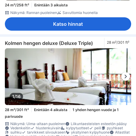
24 m²/258 ft²
Enintään 3 aikuista
Näkymä: Rannan puoleinen
Savuttomia huoneita
Katso hinnat
Kolmen hengen deluxe (Deluxe Triple)
28 m²/301 ft²
1/16
28 m²/301 ft²
Enintään 4 aikuista
1 yhden hengen vuode ja 1
parivuode
Näkymä: Uima-altaan puoleinen
Liikuntaesteisten esteetön pääsy
Vedenkeitin
hiustenkuivain
kylpytuotteet
peili
pyyhkeet
suihku
tarvikkeet siivoukseen
yksityinen kylpyhuone
Allastilat