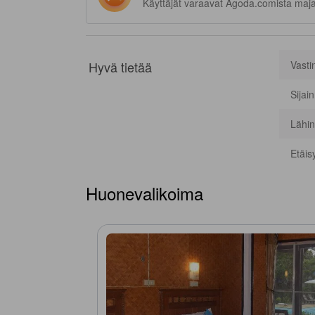
Käyttäjät varaavat Agoda.comista maj
Hyvä tietää
Vasti
Sijai
Lähin
Etäis
Huonevalikoima