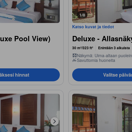
1/8
Katso kuvat ja tiedot
luxe Pool View)
Deluxe - Allasnä
30 m²/323 ft²
Enintään 3 aikuista
Näkymä: Uima-altaan puolei
Savuttomia huoneita
äksesi hinnat
Valitse päiv