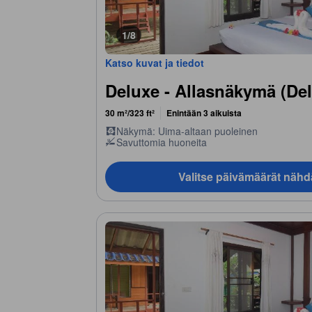
1/8
Katso kuvat ja tiedot
Deluxe - Allasnäkymä (De
30 m²/323 ft²
Enintään 3 aikuista
Näkymä: Uima-altaan puoleinen
Savuttomia huoneita
Valitse päivämäärät nähd