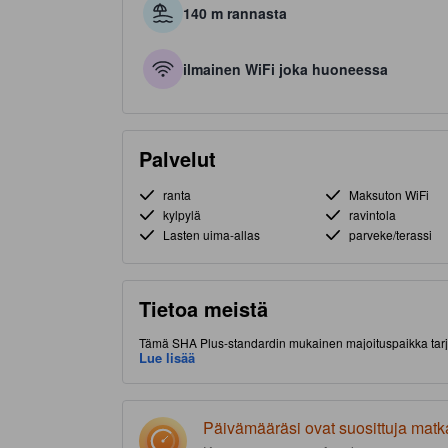
140 m rannasta
ilmainen WiFi joka huoneessa
Palvelut
ranta
Maksuton WiFi
kylpylä
ravintola
Lasten uima-allas
parveke/terassi
Tietoa meistä
Tämä SHA Plus-standardin mukainen majoituspaikka tarjo
lisämaksua. Majoituspaikka sijaitsee hyvällä paikalla (P
Lue lisää
ruokapaikoista. Matkan aikana kannattaa ehdottomasti n
päässä. Paikan päällä on ravintola, hierontapalvelu ja 
Päivämääräsi ovat suosittuja matk