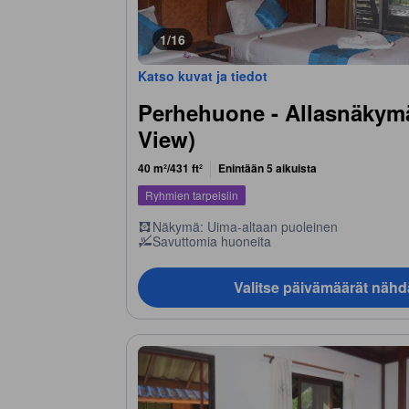
1/16
Katso kuvat ja tiedot
Perhehuone - Allasnäkymä
View)
40 m²/431 ft²
Enintään 5 aikuista
Ryhmien tarpeisiin
Näkymä: Uima-altaan puoleinen
Savuttomia huoneita
Valitse päivämäärät nähd