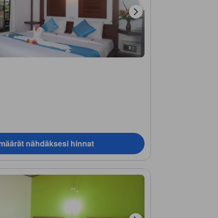
ämäärät nähdäksesi hinnat