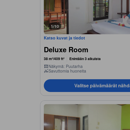
1/10
Katso kuvat ja tiedot
Deluxe Room
38 m²/409 ft²
Enintään 3 aikuista
Näkymä: Puutarha
Savuttomia huoneita
Valitse päivämäärät nähd