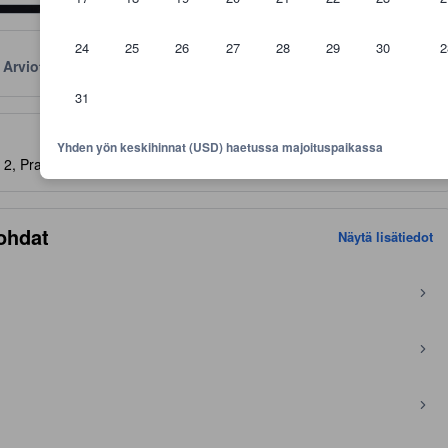
24
25
26
27
28
29
30
2
Arviot
Sijainti
Käytännöt
31
aviivoja mukavuuksista ja palveluista, joita voit niiltä odottaa
Yhden yön keskihinnat (USD) haetussa majoituspaikassa
 2, Pra Ae Beach, Koh Lanta, Thaimaa, 81150
- KARTALLA
ohdat
Näytä lisätiedot