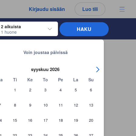
kemäsi arvostelut ja kommentit ovat aina aitoja.
Kirjaudu sisään
Luo tili
2 aikuista
HAKU
1 huone
näppäimiä siirtyäksesi haluamiesi sisään- ja uloskirjautumispäivien kohdalle. 
Takaisin hakutuloksiin
House
Voin joustaa päivissä
syyskuu 2026
a
Ti
Ke
To
Pe
La
Su
1
2
3
4
5
6
7
8
9
10
11
12
13
4
15
16
17
18
19
20
1
22
23
24
25
26
27