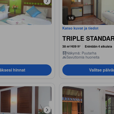
1/9
Katso kuvat ja tiedot
TRIPLE STANDA
38 m²/409 ft²
Enintään 4 aikuista
Näkymä: Puutarha
Savuttomia huoneita
äksesi hinnat
Valitse päiv