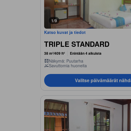
1/9
Katso kuvat ja tiedot
TRIPLE STANDARD
38 m²/409 ft²
Enintään 4 aikuista
Näkymä: Puutarha
Savuttomia huoneita
Valitse päivämäärät nähd