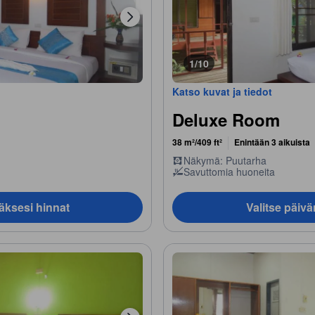
1/10
Katso kuvat ja tiedot
Deluxe Room
38 m²/409 ft²
Enintään 3 aikuista
Näkymä: Puutarha
Savuttomia huoneita
äksesi hinnat
Valitse päiv