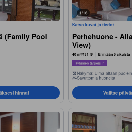
1/16
Katso kuvat ja tiedot
 (Family Pool
Perhehuone - All
View)
40 m²/431 ft²
Enintään 5 aikuista
Ryhmien tarpeisiin
Näkymä: Uima-altaan puolei
Savuttomia huoneita
äksesi hinnat
Valitse päiv