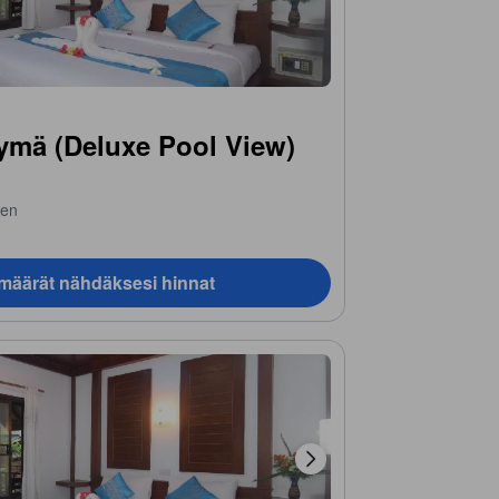
kymä (Deluxe Pool View)
nen
ämäärät nähdäksesi hinnat