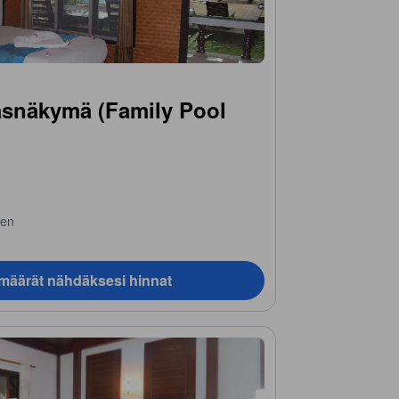
asnäkymä (Family Pool
nen
ämäärät nähdäksesi hinnat