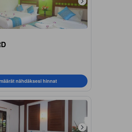
RD
ämäärät nähdäksesi hinnat