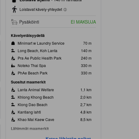
Loistavat kävely-yhteydet
Pysäköinti
EI MAKSUJA
Kävelyetäisyydellä
Minimart w Laundry Service
70 m
Long Beach, Koh Lanta
140 m
Pra Ae Public Health Park
240 m
Noteko Thai Spa
330 m
PhAe Beach Park
330 m
Suositut maamerkit
Lanta Animal Welfare
1,1 km
Khlong Khong Beach
2,0 km
Klong Dao Beach
2,7 km
Kantiang lahti
4,8 km
Khao Mai Kaew Cave
8,5 km
Lähimmät maamerkit
Fit On Lanta
140 m
Katso lähistön paikat