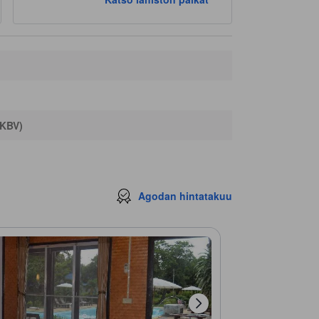
The Irish Embassy
260 m
Medical Siam International Clinic
270 m
Pangea Beach Bar
660 m
free camping
720 m
(KBV)
Agodan hintatakuu