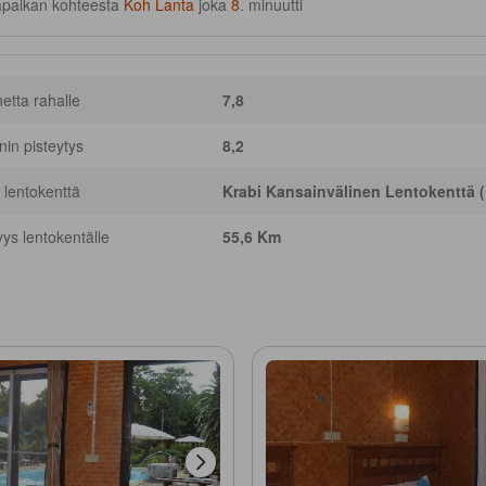
apaikan kohteesta
Koh Lanta
joka
8
. minuutti
netta rahalle
7,8
nnin pisteytys
8,2
 lentokenttä
Krabi Kansainvälinen Lentokenttä 
yys lentokentälle
55,6 Km