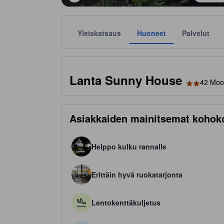
Yleiskatsaus
Huoneet
Palvelut
Tähtiluokitukset ovat majoituspaikkojen antamia suunt
tooltip
2 tähteä 5 tähdestä
Lanta Sunny House
42 Moo
Asiakkaiden mainitsemat kohok
Helppo kulku rannalle
Erittäin hyvä ruokatarjonta
Lentokenttäkuljetus