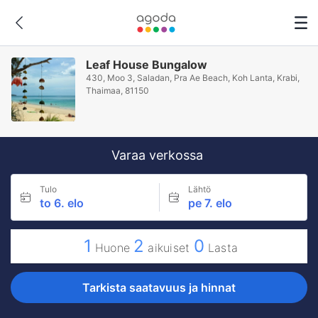
Leaf House Bungalow
430, Moo 3, Saladan, Pra Ae Beach, Koh Lanta, Krabi,
Thaimaa, 81150
Varaa verkossa
Tulo
Lähtö
to 6. elo
pe 7. elo
1
2
0
Huone
aikuiset
Lasta
Tarkista saatavuus ja hinnat