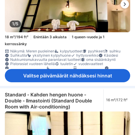
1/5
18 m²/194 ft²
Enintään 3 aikuista
1 queen-vuode ja 1
kerrossänky
Näkymä: Meren puoleinen
kylpytuotteet
pyyhkeet
suihku
Suihkutila
yksityinen kylpyhuone
hyttysverkko
Käsidesi
Nukkumismukavuutta parantavat tuotteet
oma sisäänkäynti
Pistorasiat vuoteen lähellä
tuuletin
vuodevaatteet
Laatta-/marmorilattia
oleskelualue
parveke/terassi
Roskakorit
Ulkokalusteet
naulakko
Rakennuksessa on portaat
sammutin
Valitse päivämäärät nähdäksesi hinnat
Turvaominaisuudet
Standard - Kahden hengen huone -
Double - Ilmastointi (Standard Double
16 m²/172 ft²
Room with Air-conditioning)