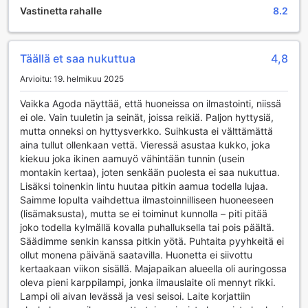
Vastinetta rahalle
8.2
täydellinen paikka aloittaa ilta tai nauttia rauhallisesta
hetkestä auringonlaskun aikaan.
Lisäksi Leaf House Bungalowssa voit hemmotella itseäsi
rentouttavalla hieronnalla, joka auttaa sinua pääsemään
Täällä et saa nukuttua
4,8
eroon päivittäisestä stressistä. Hierontapalvelut tarjoavat
Arvioitu: 19. helmikuu 2025
rauhoittavaa ja rauhoittavaa kokemusta, joka on täydellinen
tapa virkistää kehoasi ja mieltäsi. Hotellin kaunis puutarha
Vaikka Agoda näyttää, että huoneissa on ilmastointi, niissä
tarjoaa myös rauhoittavan ympäristön, jossa voit nauttia
ei ole. Vain tuuletin ja seinät, joissa reikiä. Paljon hyttysiä,
luonnon rauhasta ja kauneudesta. Jos kaipaat älyllistä
mutta onneksi on hyttysverkko. Suihkusta ei välttämättä
virikettä, voit sukeltaa hotellin kirjastoon, joka on täynnä
aina tullut ollenkaan vettä. Vieressä asustaa kukko, joka
mielenkiintoisia kirjoja ja lukemista kaikille kiinnostuneille.
kiekuu joka ikinen aamuyö vähintään tunnin (usein
Leaf House Bungalow on täydellinen paikka, jossa voit
montakin kertaa), joten senkään puolesta ei saa nukuttua.
nauttia sekä rentoutumisesta että viihteestä!
Lisäksi toinenkin lintu huutaa pitkin aamua todella lujaa.
Saimme lopulta vaihdettua ilmastoinnilliseen huoneeseen
Urheilumahdollisuudet Leaf House Bungalow'ssa
(lisämaksusta), mutta se ei toiminut kunnolla – piti pitää
joko todella kylmällä kovalla puhalluksella tai pois päältä.
Leaf House Bungalow tarjoaa upeita urheilumahdollisuuksia,
Säädimme senkin kanssa pitkin yötä. Puhtaita pyyhkeitä ei
jotka tekevät lomastasi unohtumatonta. Vesiurheilun
ollut monena päivänä saatavilla. Huonetta ei siivottu
ystäville on tarjolla monia ei-moottoroituja aktiviteetteja,
kertaakaan viikon sisällä. Majapaikan alueella oli auringossa
kuten melontaa ja suppailua, jotka antavat sinulle
oleva pieni karppilampi, jonka ilmauslaite oli mennyt rikki.
mahdollisuuden tutustua Koh Lantan kauniisiin vesistöihin
Lampi oli aivan levässä ja vesi seisoi. Laite korjattiin
rauhallisesti ja ympäristöä kunnioittaen. Nauti auringosta ja