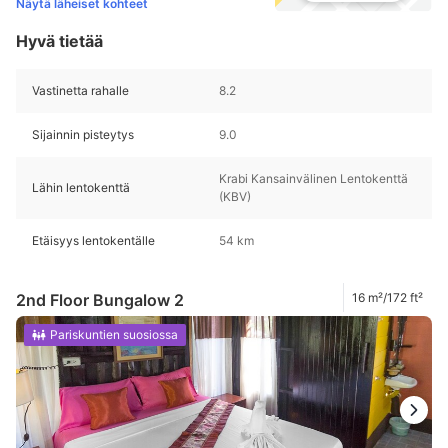
Näytä läheiset kohteet
Hyvä tietää
Vastinetta rahalle
8.2
Sijainnin pisteytys
9.0
Krabi Kansainvälinen Lentokenttä
Lähin lentokenttä
(KBV)
Etäisyys lentokentälle
54 km
2nd Floor Bungalow 2
16 m²/172 ft²
Pariskuntien suosiossa