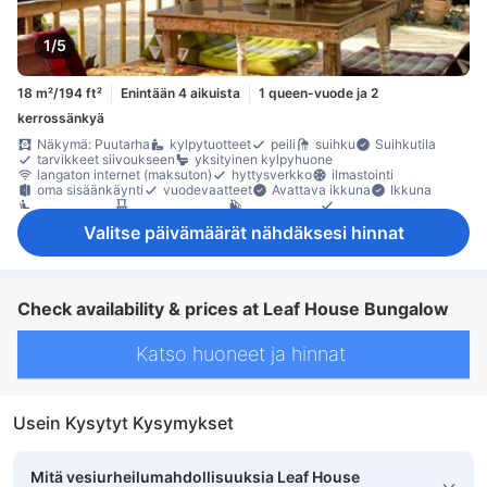
1/5
18 m²/194 ft²
Enintään 4 aikuista
1 queen-vuode ja 2
kerrossänkyä
Näkymä: Puutarha
kylpytuotteet
peili
suihku
Suihkutila
tarvikkeet siivoukseen
yksityinen kylpyhuone
langaton internet (maksuton)
hyttysverkko
ilmastointi
oma sisäänkäynti
vuodevaatteet
Avattava ikkuna
Ikkuna
oleskelualue
parveke/terassi
pohjakerros
puu- /parkettilattia
Ulkokalusteet
naulakko
Savuttomia huoneita
Valitse päivämäärät nähdäksesi hinnat
Check availability & prices at Leaf House Bungalow
Katso huoneet ja hinnat
Usein Kysytyt Kysymykset
Mitä vesiurheilumahdollisuuksia Leaf House