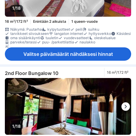
1/18
16 m²/172 ft²
Enintään 2 aikuista
1 queen-vuode
Näkymä: Puutarha
kylpytuotteet
peili
suihku
tarvikkeet siivoukseen
langaton internet
hyttysverkko
Käsidesi
oma sisäänkäynti
tuuletin
vuodevaatteet
oleskelualue
parveke/terassi
puu- /parkettilattia
naulakko
Savuttomia huoneita
Valitse päivämäärät nähdäksesi hinnat
2nd Floor Bungalow 10
16 m²/172 ft²
1/18