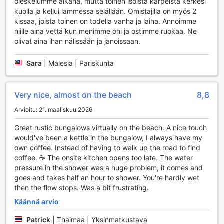
oleskelumme aikana, mutta toinen isoista karpeista kerkesi
merivedestä, kun liikutat lautaa tai kajakkia pitkin saaren
kuolla ja kellui lammessa selällään. Omistajilla on myös 2
upeita rantoja.
kissaa, joista toinen on todella vanha ja laiha. Annoimme
Lisäksi Leaf House Bungalowssa voit kokeilla kalastusta ja
niille aina vettä kun menimme ohi ja ostimme ruokaa. Ne
sukellusta. Kalastusretket tarjoavat mahdollisuuden vangita
olivat aina ihan nälissään ja janoissaan.
paikallisia kaloja ja nauttia rauhallisista hetkistä merellä.
Sukellus ja snorklaus vievät sinut meren syvyyksiin, missä
Sara
|
Malesia | Pariskunta
voit ihailla värikkäitä koralleja ja monimuotoista merielämää.
Ranta, joka sijaitsee aivan bungaloweiden vieressä, toimii
täydellisenä lähtökohtana näille aktiviteeteille, ja voit viettää
Very nice, almost on the beach
8,8
päivän auringossa tai seikkailuissa meressä.
Arvioitu: 21. maaliskuu 2026
Mukavuuspalvelut Leaf House Bungalowissa
Great rustic bungalows virtually on the beach. A nice touch
Leaf House Bungalow tarjoaa vierailleen monipuolisia
would've been a kettle in the bungalow, I always have my
mukavuuspalveluja, jotka tekevät lomastasi vaivattoman ja
own coffee. Instead of having to walk up the road to find
miellyttävän. Hotellissa on saatavilla pesulapalvelut, jotka
coffee. ☕️ The onsite kitchen opens too late. The water
huolehtivat vaatteidesi puhtaudesta ja raikkaudesta, sekä
pressure in the shower was a huge problem, it comes and
kuivauspalvelu, joka varmistaa, että voit nauttia lomastasi
goes and takes half an hour to shower. You're hardly wet
ilman huolia. Lisäksi hotellin päivittäinen siivouspalvelu pitää
then the flow stops. Was a bit frustrating.
majoitustilasi aina siistinä ja viihtyisänä, jotta voit keskittyä
Käännä arvio
rentoutumiseen ja lomasi nauttimiseen.
Yhteisalueilla on ilmainen Wi-Fi-yhteys, mikä mahdollistaa
Patrick
|
Thaimaa | Yksinmatkustava