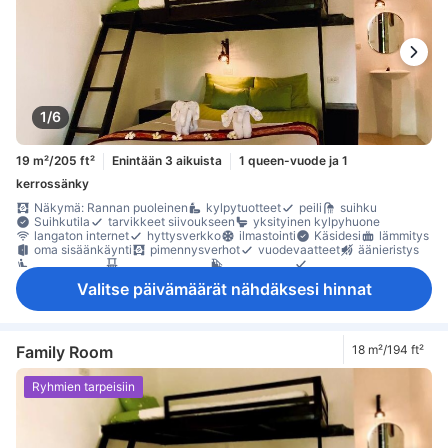
1/6
19 m²/205 ft²
Enintään 3 aikuista
1 queen-vuode ja 1
kerrossänky
Näkymä: Rannan puoleinen
kylpytuotteet
peili
suihku
Suihkutila
tarvikkeet siivoukseen
yksityinen kylpyhuone
langaton internet
hyttysverkko
ilmastointi
Käsidesi
lämmitys
oma sisäänkäynti
pimennysverhot
vuodevaatteet
äänieristys
oleskelualue
parveke/terassi
pohjakerros
puu- /parkettilattia
Ulkokalusteet
naulakko
Ulkokäytävä
Savuttomia huoneita
Valitse päivämäärät nähdäksesi hinnat
Family Room
18 m²/194 ft²
Ryhmien tarpeisiin