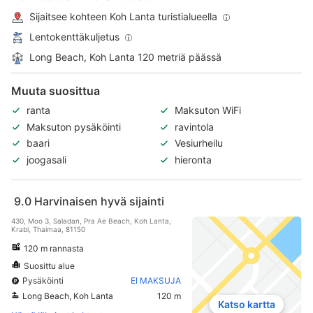
Sijaitsee kohteen Koh Lanta turistialueella
Lentokenttäkuljetus
Long Beach, Koh Lanta 120 metriä päässä
Muuta suosittua
ranta
Maksuton WiFi
Maksuton pysäköinti
ravintola
baari
Vesiurheilu
joogasali
hieronta
9.0
Harvinaisen hyvä sijainti
430, Moo 3, Saladan, Pra Ae Beach, Koh Lanta,
Krabi, Thaimaa, 81150
120 m rannasta
Suosittu alue
Pysäköinti
EI MAKSUJA
Long Beach, Koh Lanta
120 m
Katso kartta