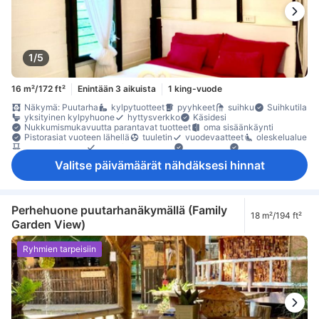
1/5
16 m²/172 ft²
Enintään 3 aikuista
1 king-vuode
Näkymä: Puutarha
kylpytuotteet
pyyhkeet
suihku
Suihkutila
yksityinen kylpyhuone
hyttysverkko
Käsidesi
Nukkumismukavuutta parantavat tuotteet
oma sisäänkäynti
Pistorasiat vuoteen lähellä
tuuletin
vuodevaatteet
oleskelualue
parveke/terassi
puu- /parkettilattia
Roskakorit
Ulkokalusteet
naulakko
Rakennuksessa on portaat
sammutin
Valitse päivämäärät nähdäksesi hinnat
Turvaominaisuudet
Perhehuone puutarhanäkymällä (Family
18 m²/194 ft²
Garden View)
Ryhmien tarpeisiin