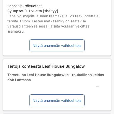
Lapset ja lisävuoteet
Sylilapset 0–1 vuotta [sisältyy]
Lapsi voi majoittua ilman lisämaksua, jos lisävuodetta ei
tarvita. Huom. Lasten matkasänky on saatavilla
varaustilanteen salliessa, ja siitä voidaan veloittaa
lisämaksu.
Lapset 2–12 vuotta [sisältyy]
Lapsi majoittuu ilmaiseksi, jos nukkuu jo olemassa olevilla
Näytä enemmän vaihtoehtoja
vuoteilla. Huomaa: jos tarvitset pinnasängyn, siitä voidaan
veloittaa erikseen.
Yli 13-vuotiaat vieraat katsotaan aikuisiksi.
Lisävuoteiden saatavuus riippuu valitsemastasi huoneesta;
Tietoja kohteesta Leaf House Bungalow
tarkista kunkin huoneen kohdalta huonekoko lisätietoa
saadaksesi.
Tervetuloa Leaf House Bungalowiin – rauhallinen keidas
Kun varaat enemmän kuin 5 huonetta, eri käytännöt ja
Koh Lantassa
ehdot saattavat päteä.
Leaf House Bungalow on viehättävä 2 tähden hotelli, joka
sijaitsee kauniissa Koh Lantan saaren ympäristössä
Thaimaassa. Tämä idyllinen majoituspaikka tarjoaa
Näytä enemmän vaihtoehtoja
vierailleen täydellisen pakopaikan, jossa voit rentoutua ja
nauttia trooppisesta ilmastosta. Hotelli rakennettiin vuonna