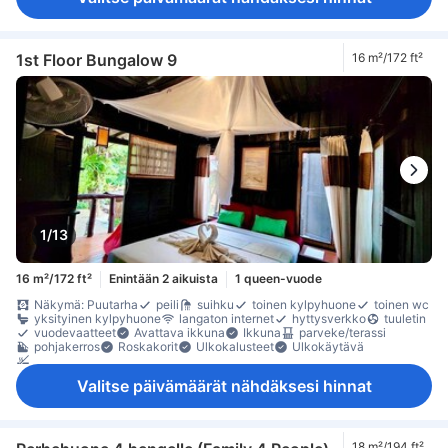
1st Floor Bungalow 9
16 m²/172 ft²
1/13
16 m²/172 ft²
Enintään 2 aikuista
1 queen-vuode
Näkymä: Puutarha
peili
suihku
toinen kylpyhuone
toinen wc
yksityinen kylpyhuone
langaton internet
hyttysverkko
tuuletin
vuodevaatteet
Avattava ikkuna
Ikkuna
parveke/terassi
pohjakerros
Roskakorit
Ulkokalusteet
Ulkokäytävä
Savuttomia huoneita
Valitse päivämäärät nähdäksesi hinnat
18 m²/194 ft²