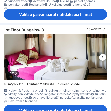
vuodevaatteet
Avattava ikkuna
Ikkuna
parveke/terassi
pohjakerros
Roskakorit
Ulkokalusteet
Ulkokäytävä
Savuttomia huoneita
Valitse päivämäärät nähdäksesi hinnat
1st Floor Bungalow 3
16 m²/172 ft²
1/15
16 m²/172 ft²
Enintään 2 aikuista
1 queen-vuode
Näkymä: Puutarha
peili
suihku
toinen kylpyhuone
toinen wc
yksityinen kylpyhuone
langaton internet
hyttysverkko
tuuletin
vuodevaatteet
Avattava ikkuna
parveke/terassi
pohjakerros
Savuttomia huoneita
Valitse päivämäärät nähdäksesi hinnat