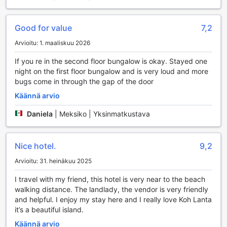
yhteydenpidon ystäviin ja perheeseen tai vaikkapa
matkasuunnitelmien tekemisen. Huoneissa on myös
ilmainen Wi-Fi, joten voit surffailla verkossa omaan tahtiisi.
Good for value
7,2
Hotellissa on erikseen merkitty tupakointialue, joka tarjoaa
mukautumismahdollisuuden tupakoiville vieraille. Lisäksi
Arvioitu: 1. maaliskuu 2026
matkatavaroiden säilytysmahdollisuus takaa, että voit
If you re in the second floor bungalow is okay. Stayed one
tutustua saareen huoletta ilman raskaita kantamuksia.
night on the first floor bungalow and is very loud and more
bugs come in through the gap of the door
Liikkumismahdollisuudet Leaf House Bungalowissa
Käännä arvio
Leaf House Bungalow tarjoaa erinomaiset
liikkumismahdollisuudet, jotka tekevät lomastasi entistäkin
Daniela
|
Meksiko | Yksinmatkustava
sujuvampaa. Hotelli järjestää kätevät
lentokenttäkuljetukset, joten voit aloittaa lomasi
vaivattomasti ilman turhaa stressiä. Kuljetuspalvelu vie sinut
Nice hotel.
9,2
suoraan bungaloweihin, missä voit rentoutua ja nauttia
Arvioitu: 31. heinäkuu 2025
kauniista ympäristöstä.
Lisäksi Leaf House Bungalow tarjoaa laajan valikoiman
I travel with my friend, this hotel is very near to the beach
retkiä ja aktiviteetteja, joiden avulla voit tutustua Koh
walking distance. The landlady, the vendor is very friendly
Lantan upeisiin maisemiin ja kulttuuriin. Hotellin
and helpful. I enjoy my stay here and I really love Koh Lanta
asiantunteva henkilökunta auttaa mielellään järjestämään
it’s a beautiful island.
kuljetuksia ja retkiä, jotta voit kokea saaren parhaat puolet.
Jos haluat tutustua saareen omatoimisesti, voit myös
Käännä arvio