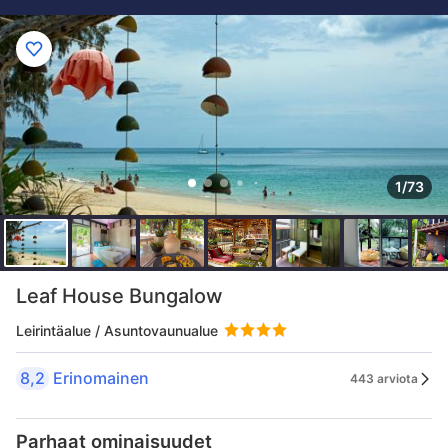
1/73
Leaf House Bungalow
Leirintäalue / Asuntovaunualue
8,2
Erinomainen
443 arviota
Parhaat ominaisuudet