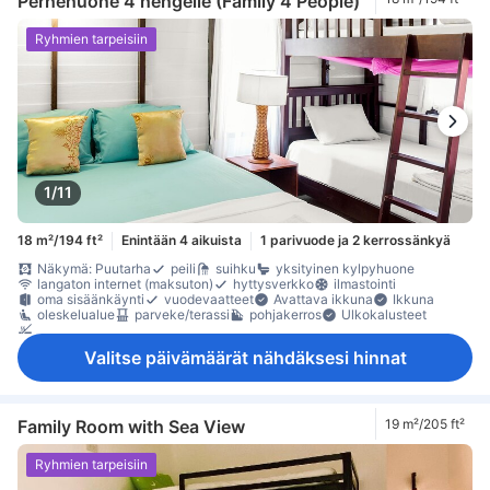
Perhehuone 4 hengelle (Family 4 People)
Ryhmien tarpeisiin
1/11
18 m²/194 ft²
Enintään 4 aikuista
1 parivuode ja 2 kerrossänkyä
Näkymä: Puutarha
peili
suihku
yksityinen kylpyhuone
langaton internet (maksuton)
hyttysverkko
ilmastointi
oma sisäänkäynti
vuodevaatteet
Avattava ikkuna
Ikkuna
oleskelualue
parveke/terassi
pohjakerros
Ulkokalusteet
Savuttomia huoneita
Valitse päivämäärät nähdäksesi hinnat
Family Room with Sea View
19 m²/205 ft²
Ryhmien tarpeisiin