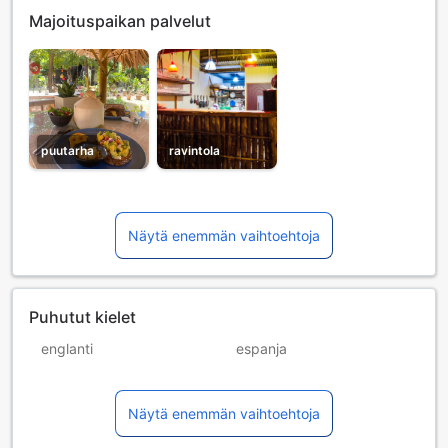
Majoituspaikan palvelut
puutarha
ravintola
Näytä enemmän vaihtoehtoja
Puhutut kielet
englanti
espanja
ranska
saksa
Näytä enemmän vaihtoehtoja
thai