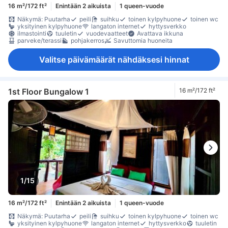
16 m²/172 ft²
Enintään 2 aikuista
1 queen-vuode
Näkymä: Puutarha
peili
suihku
toinen kylpyhuone
toinen wc
yksityinen kylpyhuone
langaton internet
hyttysverkko
ilmastointi
tuuletin
vuodevaatteet
Avattava ikkuna
parveke/terassi
pohjakerros
Savuttomia huoneita
Valitse päivämäärät nähdäksesi hinnat
1st Floor Bungalow 1
16 m²/172 ft²
1/15
16 m²/172 ft²
Enintään 2 aikuista
1 queen-vuode
Näkymä: Puutarha
peili
suihku
toinen kylpyhuone
toinen wc
yksityinen kylpyhuone
langaton internet
hyttysverkko
tuuletin