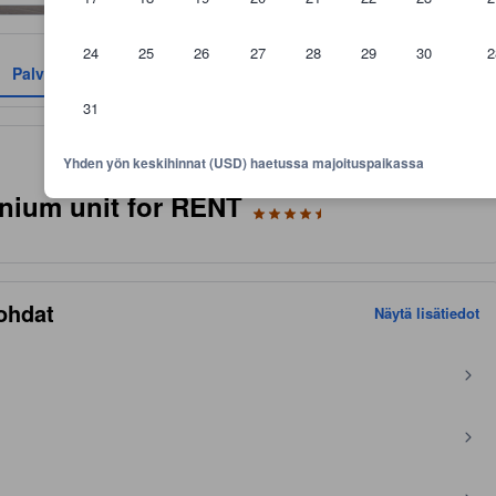
24
25
26
27
28
29
30
2
Palvelut
Arviot
Sijainti
Käytännöt
31
aikan mukavuuksiin, asiakkaiden arvosteluihin ja huonekokoon.
Yhden yön keskihinnat (USD) haetussa majoituspaikassa
ium unit for RENT
ohdat
Näytä lisätiedot