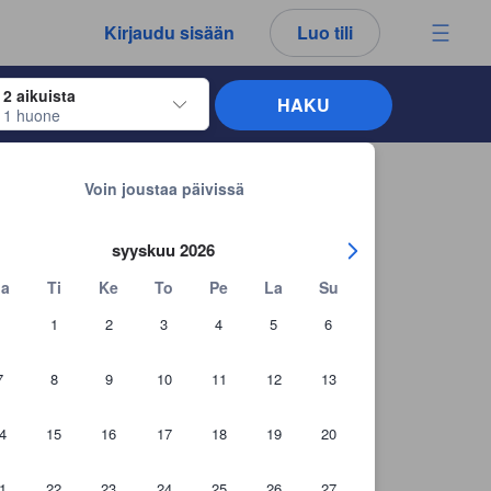
kemäsi arvostelut ja kommentit ovat aina aitoja.
Kirjaudu sisään
Luo tili
2 aikuista
HAKU
1 huone
näppäimiä siirtyäksesi haluamiesi sisään- ja uloskirjautumispäivien kohdalle. 
Takaisin hakutuloksiin
inium unit for RENT
Voin joustaa päivissä
syyskuu 2026
a
Ti
Ke
To
Pe
La
Su
1
2
3
4
5
6
7
8
9
10
11
12
13
4
15
16
17
18
19
20
1
22
23
24
25
26
27