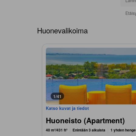
Lähin
Etäis
Huonevalikoima
1/41
Katso kuvat ja tiedot
Huoneisto (Apartment)
40 m²/431 ft²
Enintään 3 aikuista
1 yhden henge