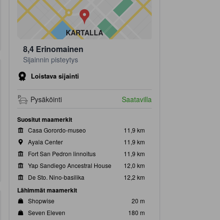
KARTALLA
8,4
Erinomainen
Sijainnin pisteytys
Loistava sijainti
Pysäköinti
Saatavilla
Suositut maamerkit
Casa Gorordo-museo
11,9 km
Ayala Center
11,9 km
Fort San Pedron linnoitus
11,9 km
Yap Sandiego Ancestral House
12,0 km
De Sto. Nino-basilika
12,2 km
Lähimmät maamerkit
Shopwise
20 m
Seven Eleven
180 m