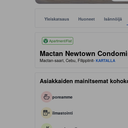
Yleiskatsaus
Huoneet
Isännöijä
Tähtiluokitukset perustuvat muun muassa majoitusp
tooltip
4.5 tähteä 5 tähdestä
Apartment/Flat
Mactan Newtown Condomin
Mactan-saari, Cebu, Filippiinit
- KARTALLA
Asiakkaiden mainitsemat kohok
poreamme
ilmastointi