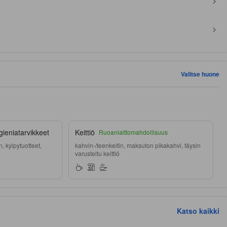
Valitse huone
gieniatarvikkeet
Keittiö
Ruoanlaittomahdollisuus
, kylpytuotteet,
kahvin-/teenkeitin, maksuton pikakahvi, täysin
varusteltu keittiö
Katso kaikki