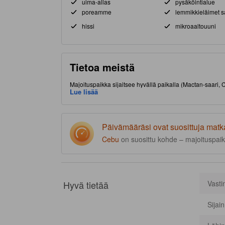
uima-allas
pysäköintialue
poreamme
lemmikkieläimet sa
hissi
mikroaaltouuni
Tietoa meistä
Majoituspaikka sijaitsee hyvällä paikalla (Mactan-saari,
Tässä tasokkaassa 5.0 tähden majoituspaikassa on muu
Lue lisää
Päivämääräsi ovat suosittuja matk
Cebu
on suosittu kohde – majoituspaik
Hyvä tietää
Vasti
Sijai