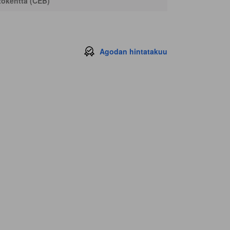
okenttä (CEB)
Agodan hintatakuu