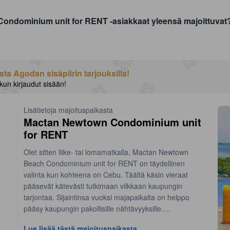
Condominium unit for RENT -asiakkaat yleensä majoittuvat
a Agodan sisäpiirin tarjouksilla!
 kun kirjaudut sisään!
Lisätietoja majoituspaikasta
Mactan Newtown Condominium unit
for RENT
Olet sitten liike- tai lomamatkalla, Mactan Newtown
Beach Condominium unit for RENT on täydellinen
valinta kun kohteena on Cebu. Täältä käsin vieraat
pääsevät kätevästi tutkimaan vilkkaan kaupungin
tarjontaa. Sijaintinsa vuoksi majapaikalta on helppo
pääsy kaupungin pakollisille nähtävyyksille.
Lue lisää tästä majoituspaikasta