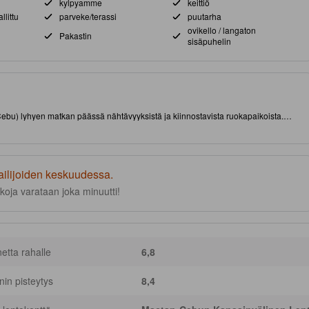
kylpyamme
keittiö
llittu
parveke/terassi
puutarha
ovikello / langaton
Pakastin
sisäpuhelin
 Cebu) lyhyen matkan päässä nähtävyyksistä ja kiinnostavista ruokapaikoista.
n muassa ulkouima-allas ja poreamme.
ailijoiden keskuudessa.
koja varataan joka minuutti!
netta rahalle
6,8
nnin pisteytys
8,4