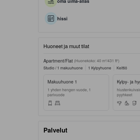
oma uima-allas
hissi
Huoneet ja muut tilat
Apartment/Flat
(Huonekoko: 40 m²/431 ft²)
Studio / 1 makuuhuone
1 Kylpyhuone
Keittiö
Makuuhuone 1
Kylpy- ja hy
1 yhden hengen vuode, 1
hiustenkuivain
parivuode
pyyhkeet
Palvelut