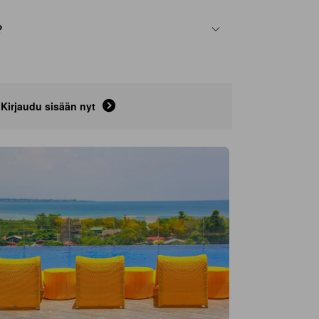
?
Kirjaudu sisään nyt