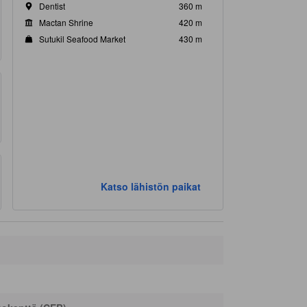
Dentist
360 m
Mactan Shrine
420 m
Sutukil Seafood Market
430 m
Katso lähistön paikat