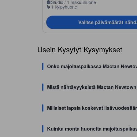
Studio / 1 makuuhuone
1 Kylpyhuone
Valitse päivämäärät nähd
Usein Kysytyt Kysymykset
Onko majoituspaikassa Mactan Newtow
Mistä nähtävyyksistä Mactan Newtown
Millaiset lapsia koskevat lisävuodes
Kuinka monta huonetta majoituspaik