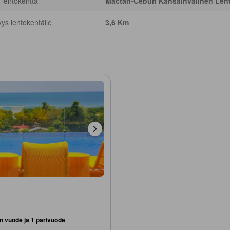
 lentokenttä
Mactan-Cebun Kansainvälinen Lent
yys lentokentälle
3,6 Km
n vuode ja 1 parivuode