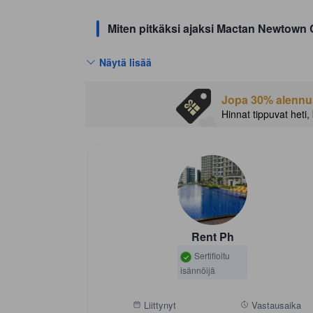
Miten pitkäksi ajaksi Mactan Newtown 
Näytä lisää
Jopa 30% alennust
Hinnat tippuvat heti,
Rent Ph
Sertifioitu
isännöijä
Liittynyt
Vastausaika