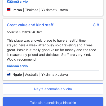
Käännä arvio
palvelut, jotka tekevät saapumisesta ja lähtemisestä
sujuvaa ja nopeaa. Luggage storage -palvelu mahdollistaa
Imran
|
Thaimaa | Yksinmatkustava
matkatavaroiden turvallisen säilyttämisen, jotta voit nauttia
viimeisistä hetkistä Balilla ilman huolia. Lisäksi päivittäinen
siivouspalvelu takaa, että huoneesi pysyy siistinä ja
Great value and kind staff
8,8
viihtyisänä koko oleskelusi ajan. Made Roejas Homestay on
täydellinen valinta, jos arvostat mukavuutta ja
Arvioitu: 3. tammikuu 2025
käytännöllisyyttä matkasi aikana.
This place was a lovely place to have a restful time. I
stayed here a week after busy solo traveling and it was
Made Roejas Homestay: Erinomainen Liikennepalvelu
great. Basic but really good value for money and the food
Baliin
is reasonably priced and delicious. Staff are very kind.
Would recommend
Made Roejas Homestay tarjoaa vierailleen erinomaiset
liikennepalvelut, jotka tekevät matkustamisesta Baliin
Käännä arvio
vaivatonta ja miellyttävää. Hotelli tarjoaa kätevän
Ngaio
|
Australia | Yksinmatkustava
lentokenttäkuljetuksen, joka noutaa sinut Denpasarin
kansainväliseltä lentokentältä ja vie suoraan mukavaan
majoitukseesi. Tämä palvelu varmistaa, että voit rentoutua
heti saapumisesi jälkeen ilman turhaa stressiä kuljetuksista.
Näytä enemmän arvioita
Lisäksi Made Roejas Homestay tarjoaa mahdollisuuden
vuokrata auto, mikä antaa sinulle vapauden tutustua
Takaisin huoneisiin ja hintoihin
saareen omaan tahtiisi. Hotellin ilmainen