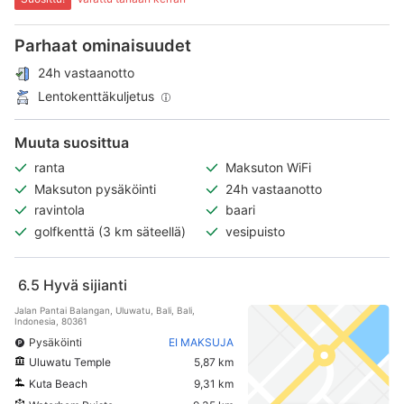
Parhaat ominaisuudet
24h vastaanotto
Lentokenttäkuljetus
Muuta suosittua
ranta
Maksuton WiFi
Maksuton pysäköinti
24h vastaanotto
ravintola
baari
golfkenttä (3 km säteellä)
vesipuisto
6.5
Hyvä sijianti
Jalan Pantai Balangan, Uluwatu, Bali, Bali,
Indonesia, 80361
Pysäköinti
EI MAKSUJA
Uluwatu Temple
5,87 km
Kuta Beach
9,31 km