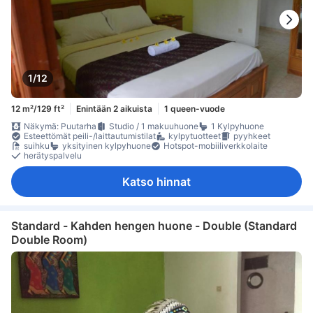
1/12
12 m²/129 ft²
Enintään 2 aikuista
1 queen-vuode
Näkymä: Puutarha
Studio / 1 makuuhuone
1 Kylpyhuone
Esteettömät peili-/laittautumistilat
kylpytuotteet
pyyhkeet
suihku
yksityinen kylpyhuone
Hotspot-mobiiliverkkolaite
herätyspalvelu
Katso hinnat
Standard - Kahden hengen huone - Double (Standard
Double Room)