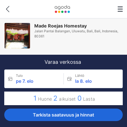
Made Roejas Homestay
Jalan Pantai Balangan, Uluwatu, Bali, Bali, Indonesia,
80361
Varaa verkossa
Tulo
Lähtö
pe 7. elo
la 8. elo
1
2
0
Huone
aikuiset
Lasta
Tarkista saatavuus ja hinnat