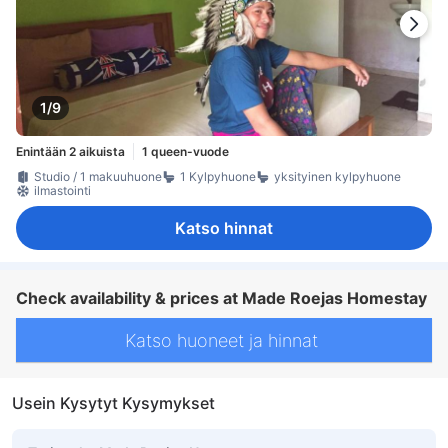
1/9
Enintään 2 aikuista
1 queen-vuode
Studio / 1 makuuhuone
1 Kylpyhuone
yksityinen kylpyhuone
ilmastointi
Katso hinnat
Check availability & prices at Made Roejas Homestay
Katso huoneet ja hinnat
Usein Kysytyt Kysymykset