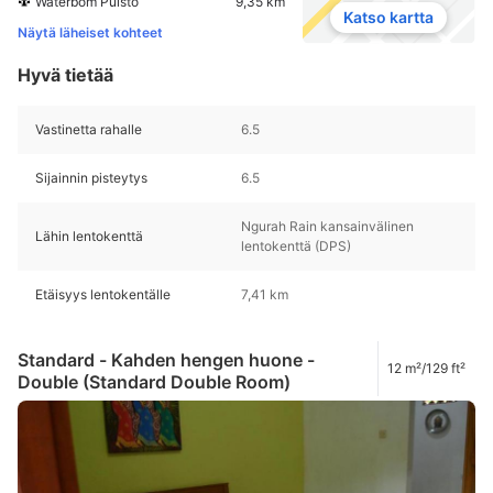
Waterbom Puisto
9,35 km
Katso kartta
Näytä läheiset kohteet
Hyvä tietää
Vastinetta rahalle
6.5
Sijainnin pisteytys
6.5
Ngurah Rain kansainvälinen
Lähin lentokenttä
lentokenttä (DPS)
Etäisyys lentokentälle
7,41 km
Standard - Kahden hengen huone -
12 m²/129 ft²
Double (Standard Double Room)