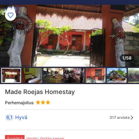
1/58
Made Roejas Homestay
Perhemajoitus
6,1
Hyvä
317 arviota
Suosittu!
Varattu tänään kerran