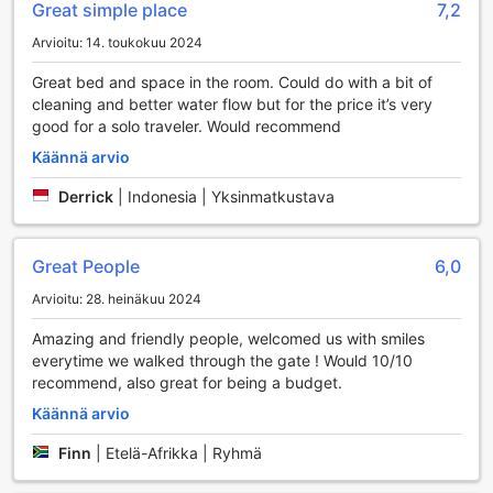
Great simple place
7,2
hierontoja, jotka auttavat vapauttamaan kehon jännityksiä
ja tuomaan mielenrauhaa. Kauniisti hoidettu puutarha on
Arvioitu: 14. toukokuu 2024
täydellinen paikka nauttia rauhallisista hetkistä luonnon
keskellä. Yhteinen oleskelutila ja TV-alue tarjoavat
Great bed and space in the room. Could do with a bit of
mahdollisuuden rentoutua muiden vieraiden kanssa, jakaa
cleaning and better water flow but for the price it’s very
kokemuksia ja luoda uusia ystävyyssuhteita. Made Roejas
good for a solo traveler. Would recommend
Homestay on täydellinen valinta viihdyttävälle ja
Käännä arvio
rentouttavalle lomalle Balilla.
Derrick
|
Indonesia | Yksinmatkustava
Urheilu- ja vapaa-ajan mahdollisuudet Made Roejas
Homestay'ssa
Great People
6,0
Made Roejas Homestay tarjoaa vierailleen ainutlaatuisen
mahdollisuuden nauttia monista vesiliikuntamuodoista Bali
Arvioitu: 28. heinäkuu 2024
saaren kauniissa ympäristössä. Kalastus on yksi
Amazing and friendly people, welcomed us with smiles
suosituimmista aktiviteeteista, ja vieraat voivat lähteä
everytime we walked through the gate ! Would 10/10
opastetuille kalastusretkille, joissa heillä on mahdollisuus
recommend, also great for being a budget.
pyydystää paikallisia kaloja ja nauttia meriveden
rauhoittavasta vaikutuksesta. Olipa kyseessä sitten
Käännä arvio
aamuvarhainen kalastusretki tai rentouttava iltapäivä
rannalla, Made Roejas Homestay takaa unohtumattomia
Finn
|
Etelä-Afrikka | Ryhmä
hetkiä luonnon helmassa.