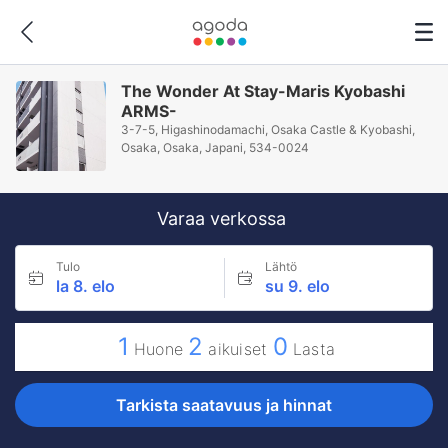
The Wonder At Stay-Maris Kyobashi
ARMS-
3-7-5, Higashinodamachi, Osaka Castle & Kyobashi,
Osaka, Osaka, Japani, 534-0024
Varaa verkossa
Tulo
Lähtö
la 8. elo
su 9. elo
1
2
0
Huone
aikuiset
Lasta
Tarkista saatavuus ja hinnat