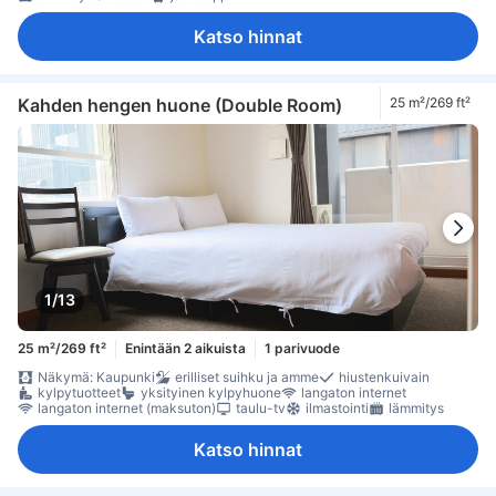
Katso hinnat
Kahden hengen huone (Double Room)
25 m²/269 ft²
1/13
25 m²/269 ft²
Enintään 2 aikuista
1 parivuode
Näkymä: Kaupunki
erilliset suihku ja amme
hiustenkuivain
kylpytuotteet
yksityinen kylpyhuone
langaton internet
langaton internet (maksuton)
taulu-tv
ilmastointi
lämmitys
Katso hinnat