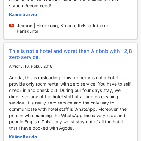
The Wonder At Stay-Maris Kyobashi ARMS tarjoaa
station Recommend!
vierailleen ensiluokkaiset huoneen mukavuudet, jotka
tekevät oleskelusta unohtumatonta. Jokaisessa huoneessa
Käännä arvio
on ilmastointi, joka takaa miellyttävän sisäilman kaikissa
Jeanne
|
Hongkong, Kiinan erityishallintoalue |
sääolosuhteissa. Huoneet on varustettu myös
Pariskunta
käytännöllisellä jääkaapilla, johon voit säilyttää juomia ja
välipaloja, sekä ilmaisilla pullovedellä, joka on täydellinen
virkistys kuuman päivän jälkeen. Lisäksi huoneissa on
This is not a hotel and worst than Air bnb with
2,8
hiustenkuivaaja ja laadukkaat hygieniatuotteet, jotka
zero service.
tekevät valmistautumisesta vaivattomampaa.
Mukavuudet eivät kuitenkaan rajoitu vain perusasioihin.
Arvioitu: 16. elokuu 2018
Jokaisessa huoneessa on oma parveke tai terassi, jolta
avautuu kauniit näkymät ympäröivään kaupunkiin. Tummat
Agoda, this is misleading. This property is not a hotel. It
verhot takaavat rauhallisen ympäristön, jotta voit nauttia
provide only room rental with zero service. You have to self
täydellisestä yöunesta. Heräämisen jälkeen voit nauttia
check in and check out. During our four days stay, we
kupillisen kahvia tai teetä, jotka ovat myös ilmaisia, ennen
didn't see any of the hotel staff at all and no cleaning
kuin lähdet tutkimaan Osakan vilkasta kaupunkia.
service. It is really zero service and the only way to
Huoneessa on myös pyyhkeet valmiina, joten voit keskittyä
communicate with hotel staff is WhatsApp. Moreover, the
vain rentoutumiseen ja lomasi nauttimiseen.
person who manning the WhatsApp line is very rude and
poor in English. This is my worst stay out of all the hotel
Huonevalikoima The Wonder At Stay-Maris Kyobashi
that I have booked with Agoda.
ARMS:ssa
Käännä arvio