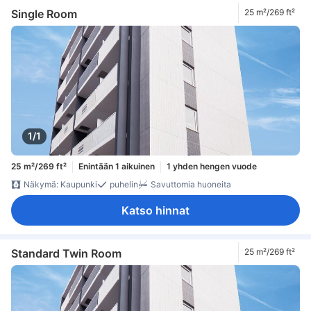
Single Room
25 m²/269 ft²
1/1
25 m²/269 ft²
Enintään 1 aikuinen
1 yhden hengen vuode
Näkymä: Kaupunki
puhelin
Savuttomia huoneita
Katso hinnat
Standard Twin Room
25 m²/269 ft²