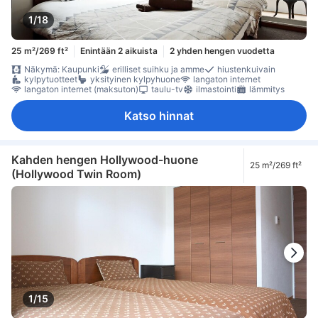
1/18
25 m²/269 ft²
Enintään 2 aikuista
2 yhden hengen vuodetta
Näkymä: Kaupunki
erilliset suihku ja amme
hiustenkuivain
kylpytuotteet
yksityinen kylpyhuone
langaton internet
langaton internet (maksuton)
taulu-tv
ilmastointi
lämmitys
Katso hinnat
Kahden hengen Hollywood-huone
25 m²/269 ft²
(Hollywood Twin Room)
1/15