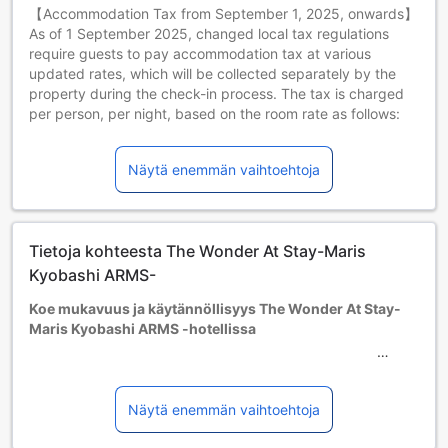
【Accommodation Tax from September 1, 2025, onwards】
As of 1 September 2025, changed local tax regulations
require guests to pay accommodation tax at various
updated rates, which will be collected separately by the
property during the check-in process. The tax is charged
per person, per night, based on the room rate as follows:
For room rates from JPY 5,000 to less than JPY 15,000:
JPY 200 per person, per night
Näytä enemmän vaihtoehtoja
For room rates from JPY 15,000 to less than JPY 20,000:
JPY 400 per person, per night
For room rates of JPY 20,000 or more: JPY 500 per
person, per night
Tietoja kohteesta The Wonder At Stay-Maris
Lisävuoteiden saatavuus riippuu valitsemastasi huoneesta;
tarkista kunkin huoneen kohdalta huonekoko lisätietoa
Kyobashi ARMS-
saadaksesi.
Koe mukavuus ja käytännöllisyys The Wonder At Stay-
Kun varaat enemmän kuin 5 huonetta, eri käytännöt ja
Maris Kyobashi ARMS -hotellissa
ehdot saattavat päteä.
Majoittujan minimi-ikä: 4 vuotta
Tervetuloa The Wonder At Stay-Maris Kyobashi ARMS -
hotelliin, joka sijaitsee vilkkaassa Osakassa, Japanissa.
Tämä viehättävä 2 tähden hotelli avattiin vuonna 2015, ja
Näytä enemmän vaihtoehtoja
se tarjoaa modernia mukavuutta ja käytännöllisyyttä