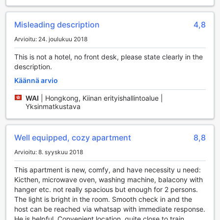
itsepalvelupesula, joka tarjoaa kätevät mahdollisuudet
pyykin pesemiseen omassa rauhassa. Vieraiden turvallisuus
Misleading description
4,8
on ensisijainen prioriteetti, ja siksi hotellissa on käytössä
turvalliset tallelokerot, joihin voi säilyttää arvokkaita esineitä
Arvioitu: 24. joulukuu 2018
huoletta.
Hotelli on myös varustettu monilla käytännöllisillä palveluilla,
This is not a hotel, no front desk, please state clearly in the
kuten ilmaisella Wi-Fi-yhteydellä kaikissa huoneissa sekä
description.
julkisissa tiloissa, mikä mahdollistaa yhteydenpidon ja
Käännä arvio
viihteen nauttimisen vaivattomasti. Nopea ja tehokas
express sisään- ja uloskirjautuminen helpottaa matkaajien
WAI
|
Hongkong, Kiinan erityishallintoalue |
aikataulujen hallintaa. Luggage storage -palvelu
Yksinmatkustava
mahdollistaa matkatavaroiden säilyttämisen turvallisesti,
jotta vieraat voivat tutustua Osakaan kevyemmillä
kantamuksilla. Hotellin tupakointialue tarjoaa mukautuvan
Well equipped, cozy apartment
8,8
vaihtoehdon niille, jotka haluavat nauttia savukkeestaan
Arvioitu: 8. syyskuu 2018
rauhassa. Vending machine -palvelu täydentää hotellin
mukavuuksia tarjoamalla nopeita välipaloja ja juomia
This apartment is new, comfy, and have necessity u need:
matkailijoiden tarpeisiin.
Kicthen, microwave oven, washing machine, balacony with
hanger etc. not really spacious but enough for 2 persons.
Huoneen Mukavuudet The Wonder At Stay-Maris
The light is bright in the room. Smooth check in and the
Kyobashi ARMS:ssa
host can be reached via whatsap with immediate response.
He is helpful. Convenient location, quite close to train