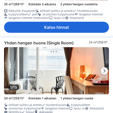
25 m²/269 ft²
Enintään 2 aikuista
2 yhden hengen vuodetta
Näkymä: Kaupunki
erilliset suihku ja amme
hiustenkuivain
kylpytuotteet
peili
yksityinen kylpyhuone
langaton internet
langaton internet (maksuton)
taulu-tv
ilmastointi
Katso hinnat
Yhden hengen huone (Single Room)
24 m²/258 ft²
1/15
24 m²/258 ft²
Enintään 1 aikuinen
1 yhden hengen vuode
erilliset suihku ja amme
hiustenkuivain
kylpytuotteet
yksityinen kylpyhuone
langaton internet
taulu-tv
ilmastointi
lämmitys
tossut
jääkaappi