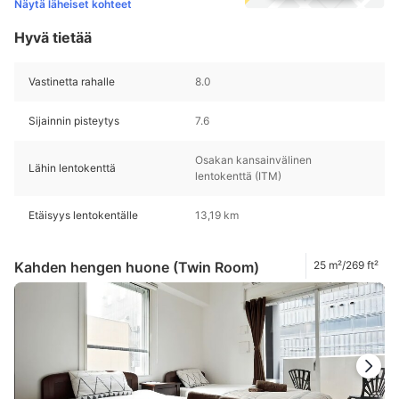
Näytä läheiset kohteet
Hyvä tietää
Vastinetta rahalle
8.0
Sijainnin pisteytys
7.6
Osakan kansainvälinen
Lähin lentokenttä
lentokenttä (ITM)
Etäisyys lentokentälle
13,19 km
Kahden hengen huone (Twin Room)
25 m²/269 ft²