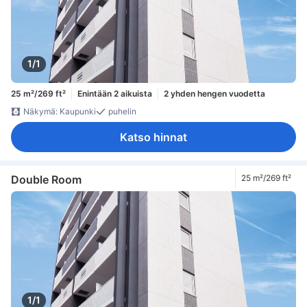
1/1
25 m²/269 ft²
Enintään 2 aikuista
2 yhden hengen vuodetta
Näkymä: Kaupunki
puhelin
Katso hinnat
Double Room
25 m²/269 ft²
1/1