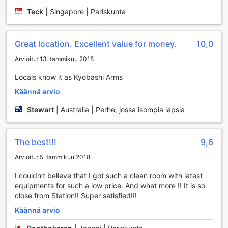
The Wonder At Stay-Maris Kyobashi ARMS- tarjoaa
Teck
|
Singapore | Pariskunta
vierailleen ainutlaatuisen majoituskokemuksen, jossa
jokainen huone on suunniteltu huolellisesti mukavuutta ja
tyyliä silmällä pitäen. Vieraat voivat valita Hollywood Twin -
Great location. Excellent value for money.
10,0
huoneen, joka kattaa 25 neliömetriä ja on varustettu
kahdella erillisellä sängyllä. Tämä huone on täydellinen
Arvioitu: 13. tammikuu 2018
valinta ystäville tai perheille, jotka haluavat jakaa tilan,
Locals know it as Kyobashi Arms
mutta silti nauttia omasta rauhasta. The Wonder At Stay-
Maris Kyobashi ARMS- on täydellinen paikka rentoutua ja
Käännä arvio
nauttia Osaka kaupungin sykettä.
Stewart
|
Australia | Perhe, jossa isompia lapsia
Osakan Linna ja Kyobashi: Historiallinen Helmi Osakassa
Osakan linna, joka on yksi Japanin tunnetuimmista
The best!!!
9,6
maamerkeistä, sijaitsee vain lyhyen matkan päässä
Arvioitu: 5. tammikuu 2018
Kyobashin alueelta. Tämä upea linna, joka rakennettiin
ensimmäisen kerran 1500-luvulla, on täynnä historiaa ja
I couldn’t believe that I got such a clean room with latest
kulttuuria. Sen vaikuttava arkkitehtuuri ja ympäröivät
equipments for such a low price. And what more !! It is so
puutarhat tarjoavat vierailijoille mahdollisuuden tutustua
close from Station!! Super satisfied!!!
Japanin feodaaliseen aikakauteen. Linna on erityisesti
Käännä arvio
kaunis keväällä, kun kirsikkapuut kukkivat, ja se
houkuttelee valokuvaajia ja romantikkoja ympäri maailmaa.