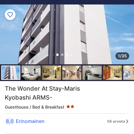
1/35
Tähtiluokitus 2 tähteä
The Wonder At Stay-Maris
Kyobashi ARMS-
Guesthouse / Bed & Breakfast
8,0
Erinomainen
56 arviota