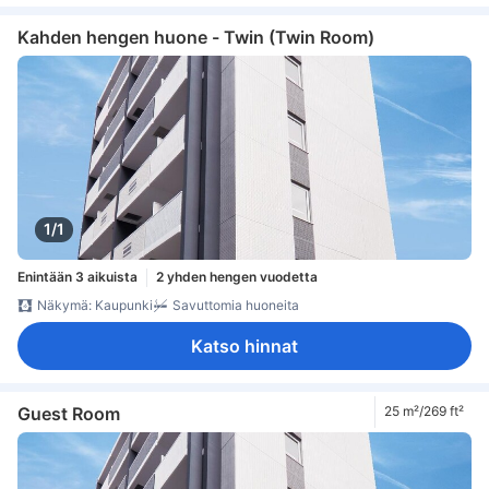
Kahden hengen huone - Twin (Twin Room)
1/1
Enintään 3 aikuista
2 yhden hengen vuodetta
Näkymä: Kaupunki
Savuttomia huoneita
Katso hinnat
Guest Room
25 m²/269 ft²