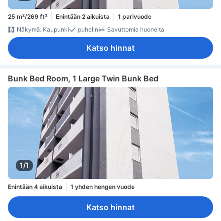
25 m²/269 ft²
Enintään 2 aikuista
1 parivuode
Näkymä: Kaupunki
puhelin
Savuttomia huoneita
Katso hinnat
Bunk Bed Room, 1 Large Twin Bunk Bed
1/1
Enintään 4 aikuista
1 yhden hengen vuode
Katso hinnat