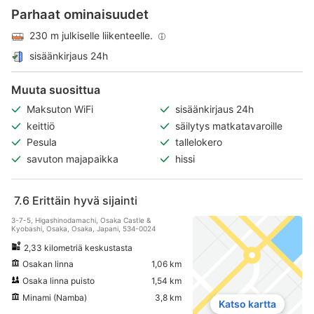
Parhaat ominaisuudet
230 m julkiselle liikenteelle.
sisäänkirjaus 24h
Muuta suosittua
Maksuton WiFi
sisäänkirjaus 24h
keittiö
säilytys matkatavaroille
Pesula
tallelokero
savuton majapaikka
hissi
7.6
Erittäin hyvä sijainti
3-7-5, Higashinodamachi, Osaka Castle &
Kyobashi, Osaka, Osaka, Japani, 534-0024
2,33 kilometriä keskustasta
Osakan linna
1,06 km
Osaka linna puisto
1,54 km
Minami (Namba)
3,8 km
Katso kartta