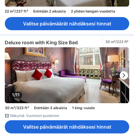
22 m²/237 ft²
Enintään 2 aikuista
2 yhden hengen vuodetta
Valitse päivämäärät nähdäksesi hinnat
Deluxe room with King Size Bed
30 m²/323 ft²
1/11
30 m²/323 ft²
Enintään 3 aikuista
1 king-vuode
Näkymä: Vuoriston puoleinen
Valitse päivämäärät nähdäksesi hinnat