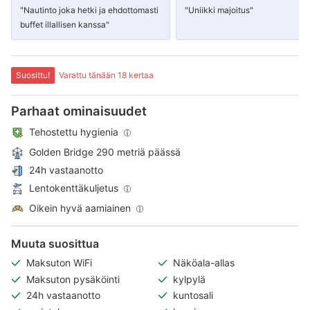
"Nautinto joka hetki ja ehdottomasti
"Uniikki majoitus"
buffet illallisen kanssa"
Suosittu!
Varattu tänään 18 kertaa
Parhaat ominaisuudet
Tehostettu hygienia
Golden Bridge 290 metriä päässä
24h vastaanotto
Lentokenttäkuljetus
Oikein hyvä aamiainen
Muuta suosittua
Maksuton WiFi
Näköala-allas
Maksuton pysäköinti
kylpylä
24h vastaanotto
kuntosali