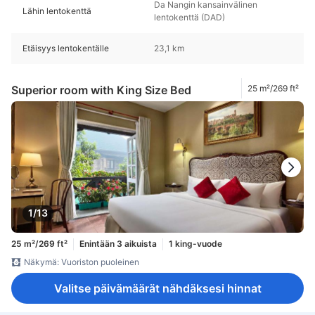
Da Nangin kansainvälinen
Lähin lentokenttä
lentokenttä (DAD)
Etäisyys lentokentälle
23,1 km
Superior room with King Size Bed
25 m²/269 ft²
1/13
25 m²/269 ft²
Enintään 3 aikuista
1 king-vuode
Näkymä: Vuoriston puoleinen
Valitse päivämäärät nähdäksesi hinnat