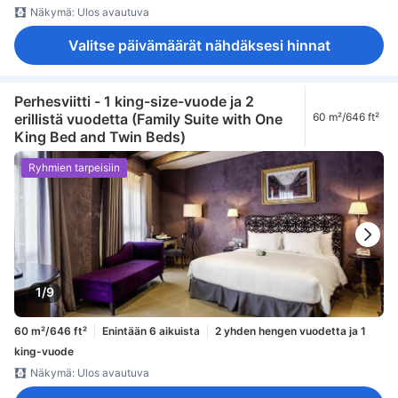
Näkymä: Ulos avautuva
Valitse päivämäärät nähdäksesi hinnat
Perhesviitti - 1 king-size-vuode ja 2
erillistä vuodetta (Family Suite with One
60 m²/646 ft²
King Bed and Twin Beds)
Ryhmien tarpeisiin
1/9
60 m²/646 ft²
Enintään 6 aikuista
2 yhden hengen vuodetta ja 1
king-vuode
Näkymä: Ulos avautuva