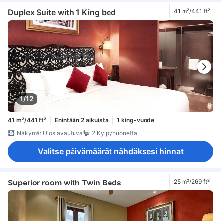
Duplex Suite with 1 King bed
41 m²/441 ft²
1/12
41 m²/441 ft²
Enintään 2 aikuista
1 king-vuode
Näkymä: Ulos avautuva
2 Kylpyhuonetta
Valitse päivämäärät nähdäksesi hinnat
Superior room with Twin Beds
25 m²/269 ft²