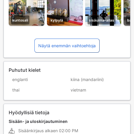
kuntosali
kylpylä
sisäuima-allas
baa
Näytä enemmän vaihtoehtoja
Puhutut kielet
englanti
kiina (mandariini)
thai
vietnam
Hyödyllisiä tietoja
Sisään- ja uloskirjautuminen
Sisäänkirjaus alkaen
02:00 PM