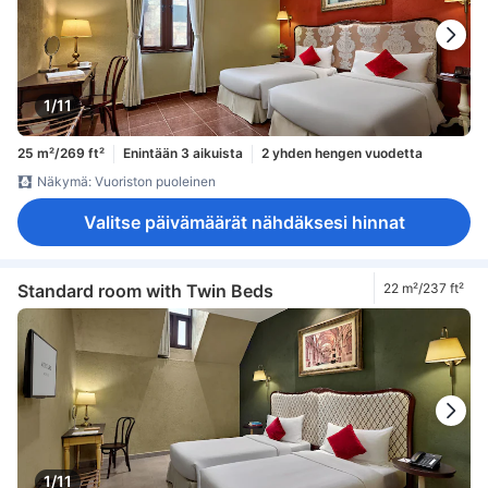
1/11
25 m²/269 ft²
Enintään 3 aikuista
2 yhden hengen vuodetta
Näkymä: Vuoriston puoleinen
Valitse päivämäärät nähdäksesi hinnat
Standard room with Twin Beds
22 m²/237 ft²
1/11