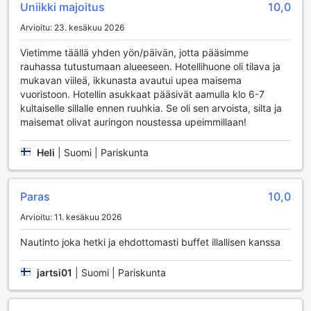
Uniikki majoitus
10,0
hotellin baarissa tai hemmotella itseäsi rauhoittavassa
kylpylässä, jossa on saatavilla hierontapalveluja, kuuma-
Arvioitu: 23. kesäkuu 2026
allas, sauna ja höyryhuone.
Lisäksi Mercure Danang French Village Bana Hills tarjoaa
Vietimme täällä yhden yön/päivän, jotta pääsimme
hauskoja aktiviteetteja ystävien tai perheen kanssa.
rauhassa tutustumaan alueeseen. Hotellihuone oli tilava ja
Pelihuoneessa voit haastaa läheisesi erilaisissa peleissä,
mukavan viileä, ikkunasta avautui upea maisema
kun taas yhteinen oleskelutila ja TV-alue tarjoavat
vuoristoon. Hotellin asukkaat pääsivät aamulla klo 6-7
mukautuvan paikan rentoutua ja nauttia hyvästä seurasta.
kultaiselle sillalle ennen ruuhkia. Se oli sen arvoista, silta ja
Mikäli haluat kokea jotain erityistä, voit myös kokeilla
maisemat olivat auringon noustessa upeimmillaan!
karaokea ja laulaa sydämesi kyllyydestä. Hotellin lahja- ja
matkamuistomyymälästä löydät täydelliset muistot
Heli
|
Suomi | Pariskunta
matkastasi, joten viihde ja ostosmahdollisuudet ovat aina
lähelläsi!
Paras
10,0
Urheilumahdollisuudet Mercure Danang French Village
Bana Hillsissa
Arvioitu: 11. kesäkuu 2026
Nautinto joka hetki ja ehdottomasti buffet illallisen kanssa
Mercure Danang French Village Bana Hills tarjoaa
erinomaiset urheilumahdollisuudet, jotka tekevät
vierailustasi unohtumattoman. Hotellin sisäuima-allas on
jartsi01
|
Suomi | Pariskunta
täydellinen paikka virkistäytymiseen ja rentoutumiseen,
olipa kyseessä aamu-uinti tai iltapäivän vesileikit. Uima-