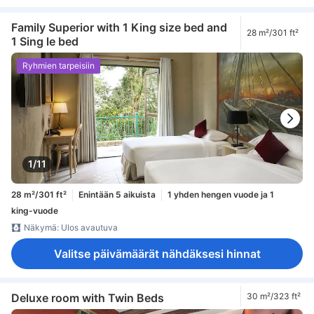
Family Superior with 1 King size bed and
28 m²/301 ft²
1 Sing le bed
Ryhmien tarpeisiin
1/11
28 m²/301 ft²
Enintään 5 aikuista
1 yhden hengen vuode ja 1
king-vuode
Näkymä: Ulos avautuva
Valitse päivämäärät nähdäksesi hinnat
Deluxe room with Twin Beds
30 m²/323 ft²