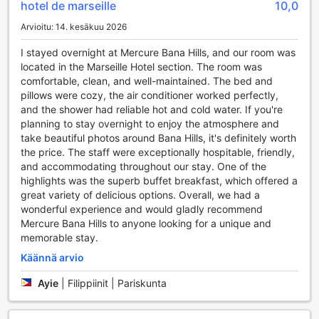
altaan ympärillä voit nauttia rauhallisesta ympäristöstä ja
hotel de marseille
10,0
upeista vuonäkymistä, mikä tekee uintikokemuksesta
Arvioitu: 14. kesäkuu 2026
erityisen nautinnollisen.
Fitnesskeskus on varustettu moderneilla laitteilla, ja se on
I stayed overnight at Mercure Bana Hills, and our room was
avoinna ilmaiseksi kaikille vieraille. Olitpa sitten kokenut
located in the Marseille Hotel section. The room was
kuntoilija tai vasta-alkaja, löydät varmasti itsellesi sopivia
comfortable, clean, and well-maintained. The bed and
laitteita ja tilaa harjoitella. Lisäksi voit haastaa ystäväsi
pillows were cozy, the air conditioner worked perfectly,
pöytätennisotteluun tai nauttia rentouttavasta hetkestä
and the shower had reliable hot and cold water. If you're
keilailuradalla. Dart-peli tarjoaa hauskaa ajanvietettä, ja
planning to stay overnight to enjoy the atmosphere and
ympäröivä luonto kutsuu sinut vaellukselle upeille poluille,
take beautiful photos around Bana Hills, it's definitely worth
joissa voit nauttia Vietnamin kauniista maisemista. Mercure
the price. The staff were exceptionally hospitable, friendly,
Danang French Village Bana Hills on täydellinen paikka
and accommodating throughout our stay. One of the
aktiiviselle lomalle!
highlights was the superb buffet breakfast, which offered a
great variety of delicious options. Overall, we had a
Mukavuudet Mercure Danang French Village Bana
wonderful experience and would gladly recommend
Hillsissa
Mercure Bana Hills to anyone looking for a unique and
memorable stay.
Mercure Danang French Village Bana Hills tarjoaa vierailleen
Käännä arvio
laajan valikoiman mukavuuksia, jotka tekevät vierailusta
miellyttävän ja vaivattoman. Hotellissa on 24 tunnin
Ayie
|
Filippiinit | Pariskunta
huonepalvelu, joka takaa, että voit nauttia herkullisista
aterioista ja välipaloista milloin tahansa. Lisäksi hotellin
concierge-palvelu on aina valmiina auttamaan sinua