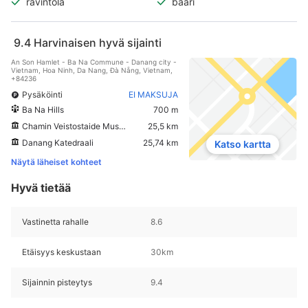
ravintola
baari
9.4
Harvinaisen hyvä sijainti
An Son Hamlet - Ba Na Commune - Danang city -
Vietnam, Hoa Ninh, Da Nang, Ðà Nẵng, Vietnam,
+84236
Pysäköinti
EI MAKSUJA
Ba Na Hills
700 m
Chamin Veistostaide Museo
25,5 km
Danang Katedraali
25,74 km
Katso kartta
Näytä läheiset kohteet
Hyvä tietää
Vastinetta rahalle
8.6
Etäisyys keskustaan
30km
Sijainnin pisteytys
9.4