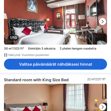
1/10
30 m²/323 ft²
Enintään 3 aikuista
2 yhden hengen vuodetta
Näkymä: Vuoriston puoleinen
Valitse päivämäärät nähdäksesi hinnat
Standard room with King Size Bed
22 m²/237 ft²