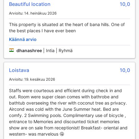
Beautiful location
10,0
kaikissa kysymyksissäsi ja järjestelyissäsi, jotta voit
keskittyä lomasi nauttimiseen. Turvallisuudesta huolehtii
Arvioitu: 14. heinäkuu 2026
hotellin kassakaappi, johon voit tallettaa arvotavarasi
turvallisesti.
This property is situated at the heart of bana hills. One of
Wi-fi-yhteys on saatavilla kaikissa huoneissa ilmaiseksi, ja
the best places I have ever been
myös julkisissa tiloissa voit nauttia nopeasta internet-
Käännä arvio
yhteydestä. Hotellin päivittäinen siivouspalvelu pitää
huoneesi aina siistinä ja mukavana, kun taas
dhanashree
|
Intia | Ryhmä
pyykinpesupalvelut, kuten pesula ja kuivapesu, tarjoavat
kätevän ratkaisun matkustamisen aikana. Nopea sisään- ja
uloskirjautuminen sekä matkatavaroiden
Loistava
10,0
säilytysmahdollisuus tekevät käytännön järjestelyistä
vaivattomia, jotta voit keskittyä nauttimaan kauniista
Arvioitu: 19. kesäkuu 2026
ympäristöstä ja unohtumattomista elämyksistä Da
Staffs were courteous and efficient during check in and
Nangissa.
out. Room were super clean comes with bathrobe and
bathtub overseeing the river with coconut tree as privacy.
Kuljetusmahdollisuudet Mercure Danang French Village
Aircond was cold with the June Summer heat. Bed are
Bana Hillsissa
comfy. 2 Swimming pools. Complimentary use of bicycle ,
entrance to Memories and discounted ticket memories
Mercure Danang French Village Bana Hills tarjoaa
show are on sale from receptionist! Breakfast- oriental and
erinomaisia kuljetuspalveluja, jotka tekevät
western- was marvelous 🤤
matkustamisesta vaivatonta ja miellyttävää. Hotelli tarjoaa