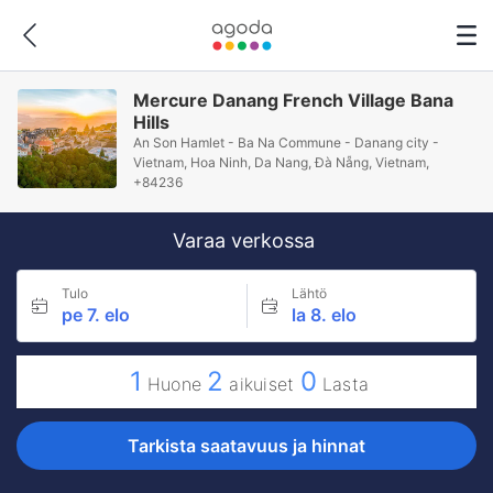
Mercure Danang French Village Bana
Hills
An Son Hamlet - Ba Na Commune - Danang city -
Vietnam, Hoa Ninh, Da Nang, Ðà Nẵng, Vietnam,
+84236
Varaa verkossa
Tulo
Lähtö
pe 7. elo
la 8. elo
1
2
0
Huone
aikuiset
Lasta
Tarkista saatavuus ja hinnat