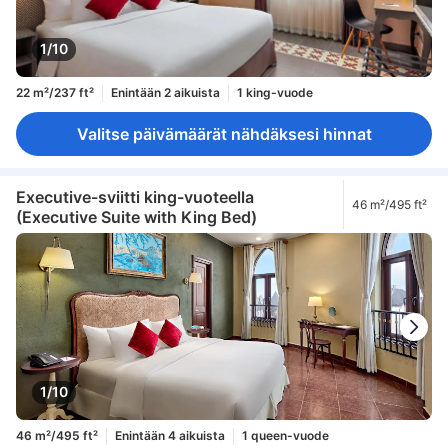
1/10
22 m²/237 ft²
Enintään 2 aikuista
1 king-vuode
Valitse päivämäärät nähdäksesi hinnat
Executive-sviitti king-vuoteella
46 m²/495 ft²
(Executive Suite with King Bed)
1/10
46 m²/495 ft²
Enintään 4 aikuista
1 queen-vuode