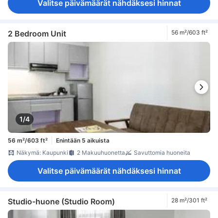
Valitse päivämäärät nähdäksesi hinnat
2 Bedroom Unit
56 m²/603 ft²
1/4
56 m²/603 ft²
Enintään 5 aikuista
Näkymä: Kaupunki
2 Makuuhuonetta
Savuttomia huoneita
Valitse päivämäärät nähdäksesi hinnat
Studio-huone (Studio Room)
28 m²/301 ft²