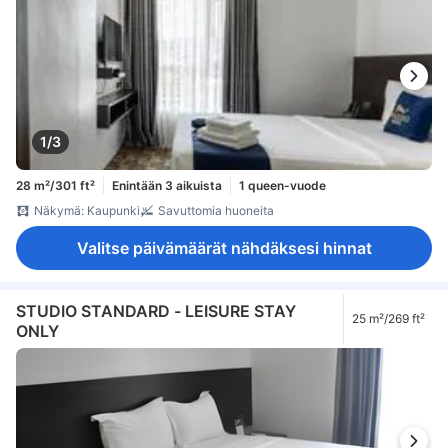
1/3
28 m²/301 ft²
Enintään 3 aikuista
1 queen-vuode
Näkymä: Kaupunki
Savuttomia huoneita
Valitse päivämäärät nähdäksesi hinnat
STUDIO STANDARD - LEISURE STAY
25 m²/269 ft²
ONLY