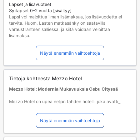
Lapset ja lisävuoteet
Sylilapset 0–2 vuotta [sisältyy]
Lapsi voi majoittua ilman lisämaksua, jos lisävuodetta ei
tarvita. Huom. Lasten matkasänky on saatavilla
varaustilanteen salliessa, ja siitä voidaan veloittaa
lisämaksu.
Lapset 3–12 vuotta [sisältyy]
Lapsi majoittuu ilmaiseksi, jos nukkuu jo olemassa olevilla
Näytä enemmän vaihtoehtoja
vuoteilla. Huomaa: jos tarvitset pinnasängyn, siitä voidaan
veloittaa erikseen.
Yli 13-vuotiaat vieraat katsotaan aikuisiksi.
Lisävuoteiden saatavuus riippuu valitsemastasi huoneesta;
Tietoja kohteesta Mezzo Hotel
tarkista kunkin huoneen kohdalta huonekoko lisätietoa
saadaksesi.
Mezzo Hotel: Modernia Mukavuuksia Cebu Cityssä
Kun varaat enemmän kuin 5 huonetta, eri käytännöt ja
ehdot saattavat päteä.
Mezzo Hotel on upea neljän tähden hotelli, joka avattiin
vuonna 2017 ja sijaitsee vain 2,4 kilometrin päässä Cebu
Cityn vilkkaasta keskustasta. Hotelli tarjoaa erinomaiset
puitteet niin liikematkailijoille kuin lomailijoille, ja sen
Näytä enemmän vaihtoehtoja
modernit tilat sekä asiantunteva henkilökunta tekevät
vierailustasi unohtumatonta. Mezzo Hotel on täydellinen
valinta, jos arvostat mukavuutta ja helppoa pääsyä