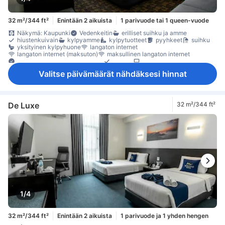
32 m²/344 ft²
Enintään 2 aikuista
1 parivuode tai 1 queen-vuode
Näkymä: Kaupunki
Vedenkeitin
erilliset suihku ja amme
hiustenkuivain
kylpyamme
kylpytuotteet
pyyhkeet
suihku
yksityinen kylpyhuone
langaton internet
langaton internet (maksuton)
maksullinen langaton internet
Maksuton pääsy spa-osastolle
puhelin
satelliitti- /kaapeli-TV
taulu-tv
televisio
herätyskello
herätyspalvelu
ilmastointi
Valitse päivämäärät nähdäksesi hinnat
pimennysverhot
tossut
vuodevaatteet
äänieristys
jääkaappi
maksuton pikakahvi
maksuton pullovesi
minibaari
Vesipannu
päivittäinen huonesiivous
Avattava ikkuna
Ikkuna
kokolattiamatto
oleskelualue
parveke/terassi
Roskakorit
Taitettava vuode
työpöytä
kaappi
naulakko
De Luxe
32 m²/344 ft²
Vauvansänky (pyynnöstä)
Rakennuksessa on hissi
savunilmaisin
Savuttomia huoneita
tallelokero huoneessa
1/4
32 m²/344 ft²
Enintään 2 aikuista
1 parivuode ja 1 yhden hengen