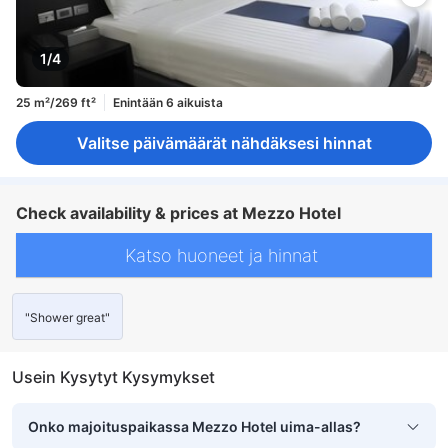
1/4
25 m²/269 ft²
Enintään 6 aikuista
Valitse päivämäärät nähdäksesi hinnat
Check availability & prices at Mezzo Hotel
Katso huoneet ja hinnat
"Shower great"
Usein Kysytyt Kysymykset
Onko majoituspaikassa Mezzo Hotel uima-allas?