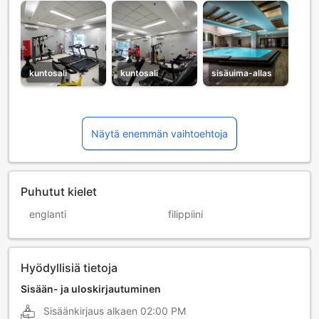
kuntosali
kuntosali
sisäuima-allas
Näytä enemmän vaihtoehtoja
Puhutut kielet
englanti
filippiini
Hyödyllisiä tietoja
Sisään- ja uloskirjautuminen
Sisäänkirjaus alkaen
02:00 PM