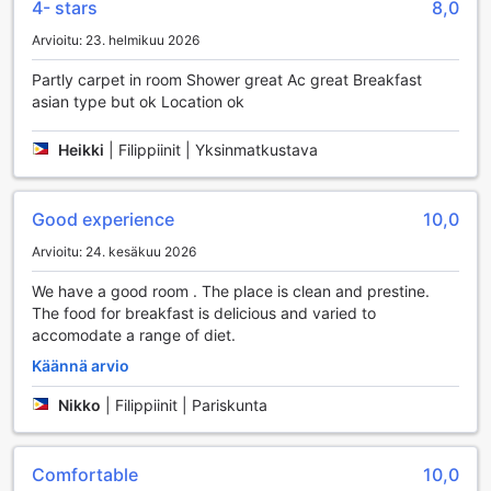
4- stars
8,0
jokaisen makuaistin. Tunnelmallinen ympäristö ja
ystävällinen palvelu luovat täydellisen ilmapiirin, jossa voi
Arvioitu: 23. helmikuu 2026
nauttia iloisista hetkistä ja unohtumattomista keskusteluista.
Lisäksi hotellin tarjoamat hierontapalvelut ovat oiva tapa
Partly carpet in room Shower great Ac great Breakfast
rentoutua ja virkistyä lomasi aikana. Ammattitaitoiset
asian type but ok Location ok
terapeutit tarjoavat erilaisia hierontavaihtoehtoja, jotka
auttavat vapauttamaan stressiä ja jännitystä. Olipa valintasi
Heikki
|
Filippiinit | Yksinmatkustava
sitten perinteinen thai-hieronta tai rauhoittava
aromaterapia, Mezzo Hotelin hierontapalvelut tarjoavat
täydellisen mahdollisuuden ladata akkuja ja nauttia
Good experience
10,0
rauhallisista hetkistä. Näiden viihdepalveluiden ansiosta
Mezzo Hotel on täydellinen valinta niin rentoutumiseen kuin
Arvioitu: 24. kesäkuu 2026
hauskanpitoon!
We have a good room . The place is clean and prestine.
The food for breakfast is delicious and varied to
Mezzo Hotelin Urheilutilat: Aktiivista Lomailua Cebuassa
accomodate a range of diet.
Mezzo Hotel Cebu tarjoaa upeita urheilumahdollisuuksia,
Käännä arvio
jotka houkuttelevat niin kuntoilijoita kuin rentoutujia. Hotellin
moderni kuntokeskus on varustettu huipputeknologialla ja
Nikko
|
Filippiinit | Pariskunta
tarjoaa asiakkailleen mahdollisuuden treenata omassa
tahdissaan. Kuntokeskus on ilmainen kaikille vieraille, ja se
on täydellinen paikka pitää yllä kuntoa lomamatkan aikana.
Comfortable
10,0