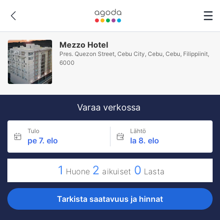
Mezzo Hotel
Pres. Quezon Street, Cebu City, Cebu, Cebu, Filippiinit,
6000
Varaa verkossa
Tulo
Lähtö
pe 7. elo
la 8. elo
1
2
0
Huone
aikuiset
Lasta
Tarkista saatavuus ja hinnat