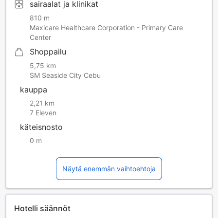
sairaalat ja klinikat
810 m
Maxicare Healthcare Corporation - Primary Care
Center
Shoppailu
5,75 km
SM Seaside City Cebu
kauppa
2,21 km
7 Eleven
käteisnosto
0 m
Näytä enemmän vaihtoehtoja
Hotelli säännöt