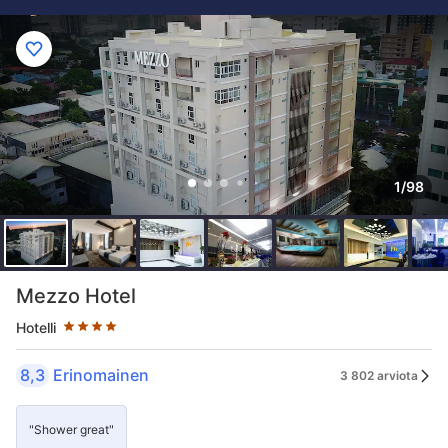
1/98
Tähtiluokitus 4 tähteä
Mezzo Hotel
Hotelli
8,3
Erinomainen
3 802 arviota
"Shower great"