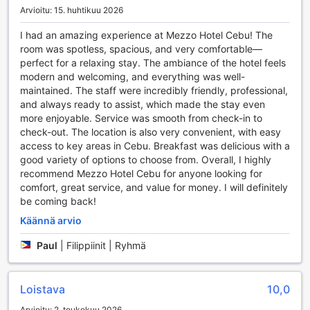
Jos kaipaat lisähaastetta, voit valita myös lisämaksullisia
Arvioitu: 15. huhtikuu 2026
palveluja, jotka tarjoavat monipuolisempia
treenimahdollisuuksia ja henkilökohtaista ohjausta.
I had an amazing experience at Mezzo Hotel Cebu! The
Kuntokeskuksen lisäksi Mezzo Hotelissa on viehättävä
room was spotless, spacious, and very comfortable—
uima-altaan reunalla sijaitseva baari, joka tarjoaa virkistäviä
perfect for a relaxing stay. The ambiance of the hotel feels
juomia ja kevyitä välipaloja. Uima-altaalla voit nauttia
modern and welcoming, and everything was well-
auringosta ja rentoutua treenien jälkeen. Tämä yhdistelmä
maintained. The staff were incredibly friendly, professional,
liikuntaa ja rentoutumista tekee Mezzo Hotelista
and always ready to assist, which made the stay even
erinomaisen valinnan aktiivisille matkailijoille, jotka haluavat
more enjoyable. Service was smooth from check-in to
yhdistää lomailun ja hyvinvoinnin. Cebuassa vieraillessasi
check-out. The location is also very convenient, with easy
voit siis nauttia sekä liikunnasta että mukavasta
access to key areas in Cebu. Breakfast was delicious with a
ajanvietosta kauniissa ympäristössä.
good variety of options to choose from. Overall, I highly
recommend Mezzo Hotel Cebu for anyone looking for
Mezzo Hotelin Mukavuudet: Täydellinen Valinta
comfort, great service, and value for money. I will definitely
Matkailijalle
be coming back!
Käännä arvio
Mezzo Hotel Cebu tarjoaa vierailleen laajan valikoiman
mukavuuksia, jotka tekevät oleskelusta vaivattoman ja
Paul
|
Filippiinit | Ryhmä
miellyttävän. Hotellin huoneissa on ilmainen Wi-Fi, joka
takaa yhteydenpidon ystäviin ja perheeseen, sekä
mahdollisuuden työskennellä tai suunnitella päivän
Loistava
10,0
aktiviteetteja. Lisäksi hotellin yleisissä tiloissa on tarjolla
myös Wi-Fi-yhteys, joten voit nauttia langattomasta
Arvioitu: 2. toukokuu 2026