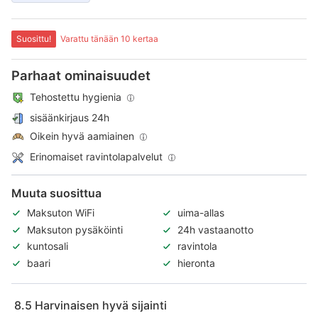
Suosittu!
Varattu tänään 10 kertaa
Parhaat ominaisuudet
Tehostettu hygienia
sisäänkirjaus 24h
Oikein hyvä aamiainen
Erinomaiset ravintolapalvelut
Muuta suosittua
Maksuton WiFi
uima-allas
Maksuton pysäköinti
24h vastaanotto
kuntosali
ravintola
baari
hieronta
8.5
Harvinaisen hyvä sijainti