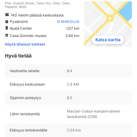
Pres. Quezon Street, Cebu City, Cebu, Cebu,
Filippiinit, 6000
740 metrin päässä keskustasta
Pysäköinti
EI MAKSUJA
Ayala Center
1,07 km
Casa Gorordo-museo
2,64 km
Katso kartta
Näytä läheiset kohteet
Hyvä tietää
Vastinetta rahalle
8.4
Etäisyys keskustaan
2.4 KM
Sijainnin pisteytys
8.5
Mactan-Cebun kansainvälinen
Lähin lentokenttä
lentokenttä (CEB)
Etäisyys lentokentälle
7,34 km