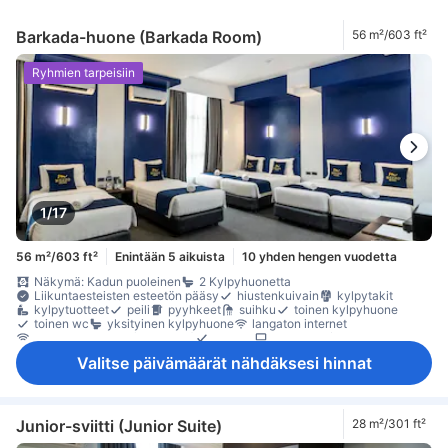
Barkada-huone (Barkada Room)
56 m²/603 ft²
Ryhmien tarpeisiin
1/17
56 m²/603 ft²
Enintään 5 aikuista
10 yhden hengen vuodetta
Näkymä: Kadun puoleinen
2 Kylpyhuonetta
Liikuntaesteisten esteetön pääsy
hiustenkuivain
kylpytakit
kylpytuotteet
peili
pyyhkeet
suihku
toinen kylpyhuone
toinen wc
yksityinen kylpyhuone
langaton internet
langaton internet (maksuton)
puhelin
satelliitti- /kaapeli-TV
taulu-tv
televisio
herätyskello
herätyspalvelu
ilmastointi
Valitse päivämäärät nähdäksesi hinnat
pimennysverhot
päivän lehdet
tossut
vuodevaatteet
äänieristys
jääkaappi
maksuton pullovesi
minibaari
Vesipannu
päivittäinen huonesiivous
Avattava ikkuna
Ikkuna
kokolattiamatto
oleskelualue
Roskakorit
Taitettava vuode
työpöytä
yläkerros
kaappi
naulakko
savunilmaisin
Junior-sviitti (Junior Suite)
28 m²/301 ft²
Savuttomia huoneita
tallelokero huoneessa