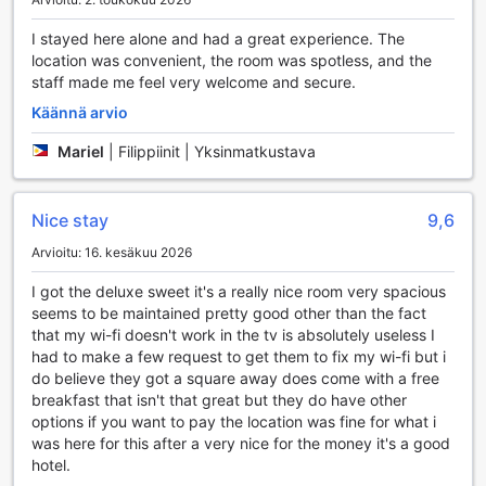
internetistä missä tahansa hotellin alueella. Huonepalvelu on
saatavilla ympäri vuorokauden, mikä tarkoittaa, että voit
I stayed here alone and had a great experience. The
nauttia herkullisista aterioista suoraan huoneeseesi ilman
location was convenient, the room was spotless, and the
vaivannäköä.
staff made me feel very welcome and secure.
Hotellin lisäpalveluihin kuuluu myös pesulapalvelu ja
Käännä arvio
kuivapesu, jotka tekevät vaatteiden huollosta vaivatonta,
erityisesti pidempiaikaisilla vierailuilla. Asiakkaat voivat
Mariel
|
Filippiinit | Yksinmatkustava
myös hyödyntää turvallisia tallelokeroita arvotavaroidensa
säilyttämiseen. Mezzo Hotelin concierge-palvelu on aina
valmiina auttamaan sinua kaikissa kysymyksissäsi ja
Nice stay
9,6
toiveissasi, olipa kyseessä matkajärjestelyt tai paikalliset
suositukset. Hotellissa on myös erillinen tupakointialue,
Arvioitu: 16. kesäkuu 2026
joten voit nauttia savukkeistasi rauhassa. Lisäksi hotellin
I got the deluxe sweet it's a really nice room very spacious
päivittäinen siivouspalvelu ja matkatavaroiden säilytys
seems to be maintained pretty good other than the fact
tekevät oleskelustasi entistäkin mukavampaa ja
that my wi-fi doesn't work in the tv is absolutely useless I
huolettomampaa.
had to make a few request to get them to fix my wi-fi but i
do believe they got a square away does come with a free
Mezzo Hotelin Liikennettä Helpottavat Palvelut
breakfast that isn't that great but they do have other
options if you want to pay the location was fine for what i
Mezzo Hotel tarjoaa erinomaiset liikennöintimahdollisuudet,
was here for this after a very nice for the money it's a good
jotka tekevät vierailustasi Cebussa vaivattoman ja
hotel.
miellyttävän. Hotellin asiakkaille on tarjolla kätevä valet-