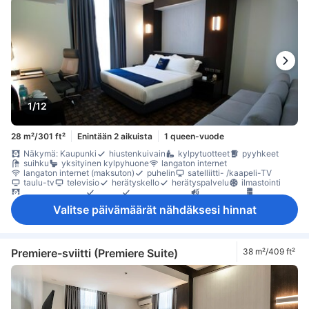
1/12
28 m²/301 ft²
Enintään 2 aikuista
1 queen-vuode
Näkymä: Kaupunki
hiustenkuivain
kylpytuotteet
pyyhkeet
suihku
yksityinen kylpyhuone
langaton internet
langaton internet (maksuton)
puhelin
satelliitti- /kaapeli-TV
taulu-tv
televisio
herätyskello
herätyspalvelu
ilmastointi
pimennysverhot
tossut
vuodevaatteet
äänieristys
jääkaappi
maksuton pullovesi
minibaari
Vesipannu
Valitse päivämäärät nähdäksesi hinnat
päivittäinen huonesiivous
Avattava ikkuna
Ikkuna
kokolattiamatto
oleskelualue
Roskakorit
Taitettava vuode
työpöytä
kaappi
naulakko
Savuttomia huoneita
tallelokero huoneessa
Premiere-sviitti (Premiere Suite)
38 m²/409 ft²