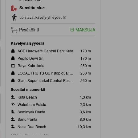
Suosittu alue
Loistavat kävely-yhteydet
Pysäköinti
EI MAKSUJA
Kävelyetäisyydellä
ACE Hardware Central Park Kuta
170 m
Pepito Dewi Sri
170 m
Raya Kuta -katu
250 m
LOCAL FRUITS GUY (top quality and cheap)
250 m
Giant Supermarket Central Park Kuta
260 m
Suositut maamerkit
Kuta Beach
1,3 km
Waterbom Puisto
2,3 km
Seminyak Ranta
3,6 km
Sanur-ranta
8,0 km
Nusa Dua Beach
10,3 km
Lähimmät maamerkit