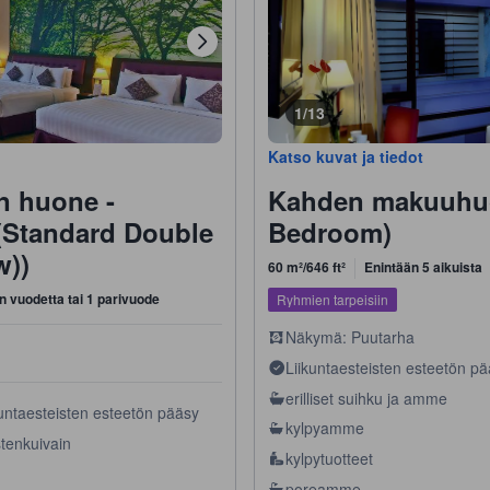
1/13
Katso kuvat ja tiedot
n huone -
Kahden makuuhuon
 (Standard Double
Bedroom)
w))
60 m²/646 ft²
Enintään 5 aikuista
 vuodetta tai 1 parivuode
Ryhmien tarpeisiin
Näkymä: Puutarha
Liikuntaesteisten esteetön p
erilliset suihku ja amme
kuntaesteisten esteetön pääsy
kylpyamme
stenkuivain
kylpytuotteet
poreamme