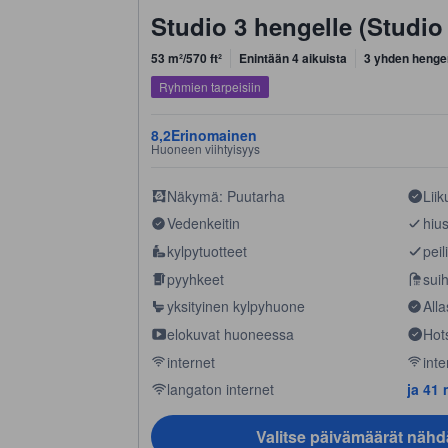
Studio 3 hengelle (Studio
53 m²/570 ft²
Enintään 4 aikuista
3 yhden henge
Ryhmien tarpeisiin
8,2
Erinomainen
Huoneen viihtyisyys
Näkymä: Puutarha
Lii
Vedenkeitin
hiu
kylpytuotteet
peili
pyyhkeet
sui
yksityinen kylpyhuone
Alla
elokuvat huoneessa
Hots
internet
int
langaton internet
ja 41
Valitse päivämäärät nähd