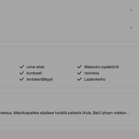
uima-allas
Maksuton pysäköinti
kuntosali
ravintola
lentokenttäkyyti
Lastenkerho
ämaksua. Majoituspaikka sijaitsee hyvällä paikalla (Kuta, Bali) lyhyen matkan
. Matkan aikana kannattaa ehdottomasti nähdä Sacred Monkey Forest Sanctuary
tasokkaassa 4.0 tähden majoituspaikassa on muun muassa ravintola,