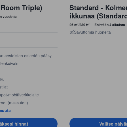
 Room Triple)
Standard - Kolme
ikkunaa (Standar
n vuodetta
26 m²/280 ft²
Enintään 4 aikuista
Savuttomia huoneita
kuntaesteisten esteetön pääsy
stenkuivain
hku
stilat
pot-mobiiliverkkolaite
ernet (maksuton)
 muuta
äksesi hinnat
Valitse päiv