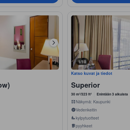
1/10
Katso kuvat ja tiedot
ow)
Superior
30 m²/323 ft²
Enintään 3 aikuista
Näkymä: Kaupunki
Vedenkeitin
kylpytuotteet
pyyhkeet