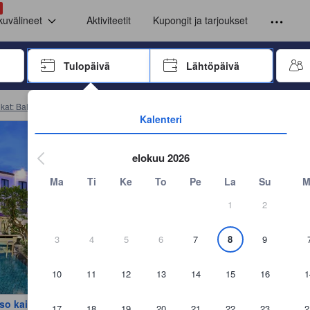
ttava majoituksensa loppuun ennen arvostelun lähettämistä. Näin ollen nä
le or Twin Room (No Window))
ow)
 Window))
0
kuvälineet
Aktiviteetit
Kupongit ja tarjoukset
iirry nuolinäppäimillä tai sarkainnäppäimellä ja valitse painamalla Enter
Tulopäivä
Lähtöpäivä
Aloita päivämäärävalitsimessa siirtyminen painamalla Enter. Käytä nuoli
kat: Bali
(
32 908
)
Varaa Kuta Central Park Hotel
Kalenteri
elokuu 2026
Ma
Ti
Ke
To
Pe
La
Su
M
1
2
3
4
5
6
7
8
9
10
11
12
13
14
15
16
1
so kaikki kuvat
17
18
19
20
21
22
23
2