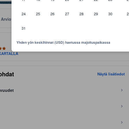
24
25
26
27
28
29
30
2
Arviot
Sijainti
Käytännöt
31
aviivoja mukavuuksista ja palveluista, joita voit niiltä odottaa
Yhden yön keskihinnat (USD) haetussa majoituspaikassa
 KARTALLA
ohdat
Näytä lisätiedot
vuudet