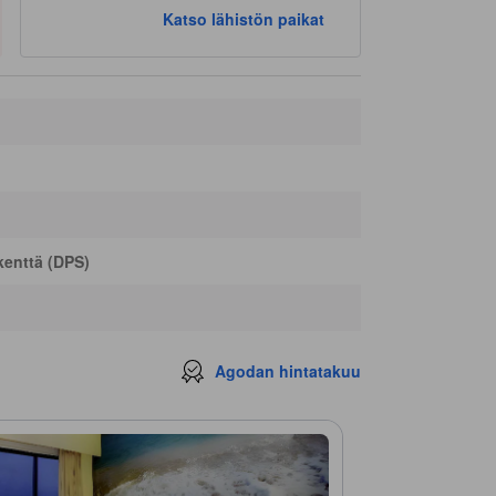
Katso lähistön paikat
Rejuvenate
210 m
Espanjan konsulaatti
250 m
Sveitsin Konsulaatti
250 m
Becak museum
550 m
Natasha Skin Clinic Center - Kuta
570 m
enttä (DPS)
Agodan hintatakuu