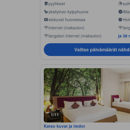
pyyhkeet
sui
yksityinen kylpyhuone
Alla
elokuvat huoneessa
Hots
internet (maksuton)
lang
langaton internet (maksuton)
ja 38
Valitse päivämäärät nähd
1/11
Katso kuvat ja tiedot